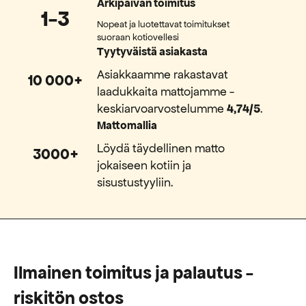
Arkipäivän toimitus
1-3
Nopeat ja luotettavat toimitukset
suoraan kotiovellesi
Tyytyväistä asiakasta
Asiakkaamme rakastavat
10 000+
laadukkaita mattojamme -
keskiarvoarvostelumme
4,74/5
.
Mattomallia
Löydä täydellinen matto
3000+
jokaiseen kotiin ja
sisustustyyliin.
Ilmainen toimitus ja palautus -
riskitön ostos