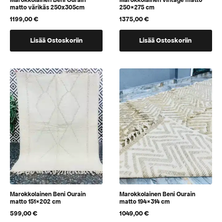
Marokkolainen Beni Ourain
Marokkolainen vintage matto
matto värikäs 250x305cm
250×275 cm
1199,00
€
1375,00
€
Lisää Ostoskoriin
Lisää Ostoskoriin
Marokkolainen Beni Ourain
Marokkolainen Beni Ourain
matto 151×202 cm
matto 194×314 cm
599,00
€
1049,00
€