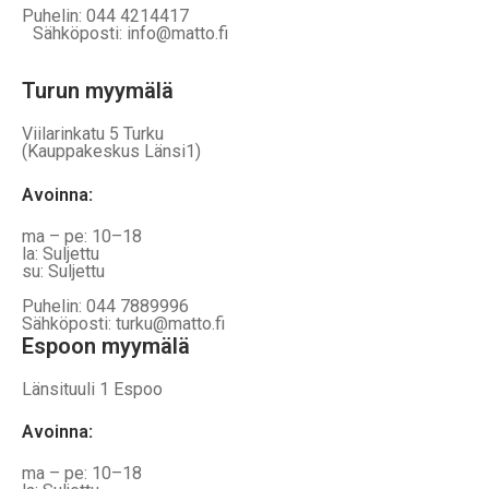
Puhelin: 044 4214417
Sähköposti: info@matto.fi
Turun myymälä
Viilarinkatu 5 Turku
(Kauppakeskus Länsi1)
Avoinna
:
ma – pe: 10–18
la: Suljettu
su: Suljettu
Puhelin: 044 7889996
Sähköposti: turku@matto.fi
Espoon myymälä
Länsituuli 1 Espoo
Avoinna
:
ma – pe: 10–18