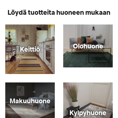
Löydä tuotteita huoneen mukaan
Olohuone
Keittiö
Makuuhuone
Kylpyhuone