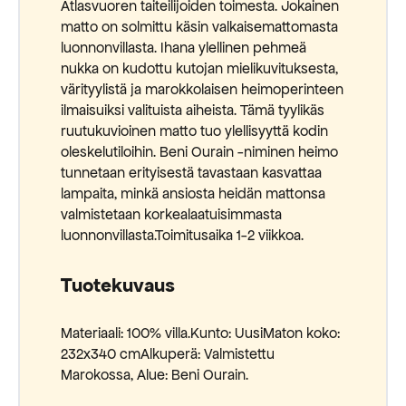
Atlasvuoren taiteilijoiden toimesta. Jokainen
matto on solmittu käsin valkaisemattomasta
luonnonvillasta. Ihana ylellinen pehmeä
nukka on kudottu kutojan mielikuvituksesta,
värityylistä ja marokkolaisen heimoperinteen
ilmaisuiksi valituista aiheista. Tämä tyylikäs
ruutukuvioinen matto tuo ylellisyyttä kodin
oleskelutiloihin. Beni Ourain -niminen heimo
tunnetaan erityisestä tavastaan kasvattaa
lampaita, minkä ansiosta heidän mattonsa
valmistetaan korkealaatuisimmasta
luonnonvillasta.Toimitusaika 1-2 viikkoa.
Tuotekuvaus
Materiaali: 100% villa.Kunto: UusiMaton koko:
232x340 cmAlkuperä: Valmistettu
Marokossa, Alue: Beni Ourain.