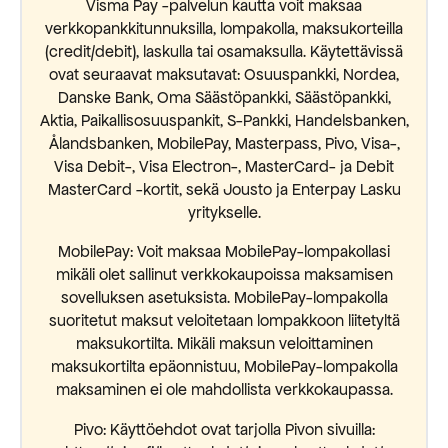
Visma Pay -palvelun kautta voit maksaa
verkkopankkitunnuksilla, lompakolla, maksukorteilla
(credit/debit), laskulla tai osamaksulla. Käytettävissä
ovat seuraavat maksutavat: Osuuspankki, Nordea,
Danske Bank, Oma Säästöpankki, Säästöpankki,
Aktia, Paikallisosuuspankit, S-Pankki, Handelsbanken,
Ålandsbanken, MobilePay, Masterpass, Pivo, Visa-,
Visa Debit-, Visa Electron-, MasterCard- ja Debit
MasterCard -kortit, sekä Jousto ja Enterpay Lasku
yritykselle.
MobilePay: Voit maksaa MobilePay-lompakollasi
mikäli olet sallinut verkkokaupoissa maksamisen
sovelluksen asetuksista. MobilePay-lompakolla
suoritetut maksut veloitetaan lompakkoon liitetyltä
maksukortilta. Mikäli maksun veloittaminen
maksukortilta epäonnistuu, MobilePay-lompakolla
maksaminen ei ole mahdollista verkkokaupassa.
Pivo: Käyttöehdot ovat tarjolla Pivon sivuilla: