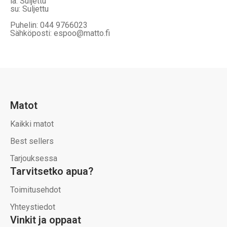
la: Suljettu
su: Suljettu
Puhelin: 044 9766023
Sähköposti: espoo@matto.fi
Matot
Kaikki matot
Best sellers
Tarjouksessa
Tarvitsetko apua?
Toimitusehdot
Yhteystiedot
Vinkit ja oppaat