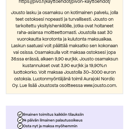
https://pivo.fi/kayttoehdot/pivon-kayttoehdot/
Jousto lasku ja osamaksu on kotimainen palvelu, jolla
teet ostoksesi nopeasti ja turvallisesti. Jousto on
tarkoitettu yksityishenkilöille, jotka ovat hoitaneet
raha-asiansa moitteettomasti. Joustolla saat 30
vuorokautta korotonta ja kulutonta maksuaikaa.
Laskun saatuasi voit päättää maksatko sen kokonaan
vai osissa. Osamaksulla voit maksaa ostoksesi jopa
36:ssa erässä, alkaen 9,90 eur/kk. Jousto osamaksun
kustannukset ovat 3,90 eur/kk ja 19,90%:n
luottokorko. Voit maksaa Joustolla 30–3000 euron
ostoksia. Luotonmyöntäjänä toimii Aurajoki Nordic
Oy. Lue lisää Joustosta osoitteessa www.jousto.com.
Ilmainen toimitus kaikkiin tilauksiin
14 päivän ilmainen palautusoikeus
Osta nyt ja maksa myöhemmin