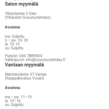
Salon myymälä
Ylhäistentie 3 Salo
(Ylhäisten Sisustustehdas)
Avoinna:
ma: Suljettu
ti – pe: 10-18
la: 10-15
su: Suljettu
Puhelin: 044 7889904
Sähköposti: info@sisustustehdas.fi
Vantaan myymälä
Martinkyläntie 47 Vantaa
(Kauppakeskus Viisari)
Avoinna
:
ma – pe: 11–19
la: 10–16
su: Suljettu