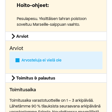
Hoito-ohjeet:
Pesulapesu. Yksittäisen tahran poistoon
soveltuu Marseille-saippuan vaahto.
Arviot
Arviot
Arvosteluja ei vielä ole
Toimitus & palautus
Toimitusaika
Toimitusaika varastotuotteille on 1 – 3 arkipäivää.
Lähetämme 90 % tilauksista seuraavana arkipäivänä
varastostamme Salosta. Noudettaessa myymälästä,