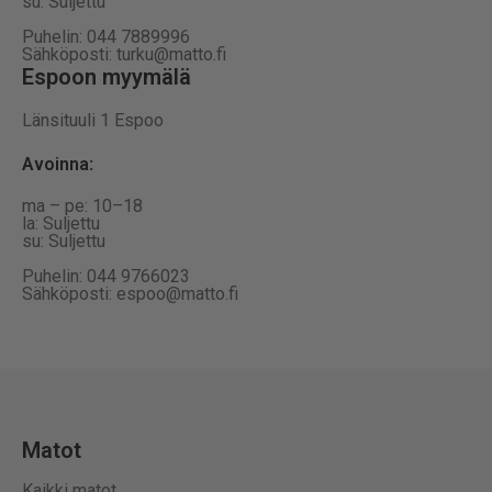
su: Suljettu
Puhelin: 044 7889996
Sähköposti: turku@matto.fi
Espoon myymälä
Länsituuli 1 Espoo
Avoinna
:
ma – pe: 10–18
la: Suljettu
su: Suljettu
Puhelin: 044 9766023
Sähköposti: espoo@matto.fi
Matot
Kaikki matot