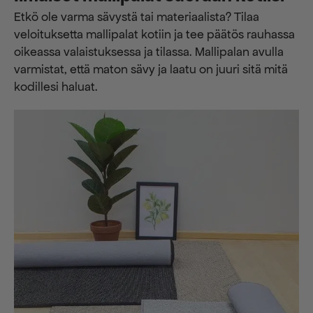
Etkö ole varma sävystä tai materiaalista? Tilaa
veloituksetta mallipalat kotiin ja tee päätös rauhassa
oikeassa valaistuksessa ja tilassa. Mallipalan avulla
varmistat, että maton sävy ja laatu on juuri sitä mitä
kodillesi haluat.