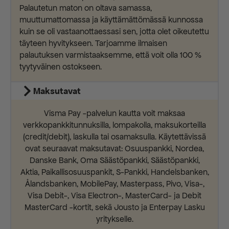
Palautetun maton on oltava samassa,
muuttumattomassa ja käyttämättömässä kunnossa
kuin se oli vastaanottaessasi sen, jotta olet oikeutettu
täyteen hyvitykseen. Tarjoamme ilmaisen
palautuksen varmistaaksemme, että voit olla 100 %
tyytyväinen ostokseen.
Maksutavat
Visma Pay -palvelun kautta voit maksaa
verkkopankkitunnuksilla, lompakolla, maksukorteilla
(credit/debit), laskulla tai osamaksulla. Käytettävissä
ovat seuraavat maksutavat: Osuuspankki, Nordea,
Danske Bank, Oma Säästöpankki, Säästöpankki,
Aktia, Paikallisosuuspankit, S-Pankki, Handelsbanken,
Ålandsbanken, MobilePay, Masterpass, Pivo, Visa-,
Visa Debit-, Visa Electron-, MasterCard- ja Debit
MasterCard -kortit, sekä Jousto ja Enterpay Lasku
yritykselle.