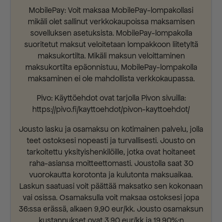
MobilePay: Voit maksaa MobilePay-lompakollasi
mikäli olet sallinut verkkokaupoissa maksamisen
sovelluksen asetuksista. MobilePay-lompakolla
suoritetut maksut veloitetaan lompakkoon liitetyltä
maksukortilta. Mikäli maksun veloittaminen
maksukortilta epäonnistuu, MobilePay-lompakolla
maksaminen ei ole mahdollista verkkokaupassa.
Pivo: Käyttöehdot ovat tarjolla Pivon sivuilla:
https://pivo.fi/kayttoehdot/pivon-kayttoehdot/
Jousto lasku ja osamaksu on kotimainen palvelu, jolla
teet ostoksesi nopeasti ja turvallisesti. Jousto on
tarkoitettu yksityishenkilöille, jotka ovat hoitaneet
raha-asiansa moitteettomasti. Joustolla saat 30
vuorokautta korotonta ja kulutonta maksuaikaa.
Laskun saatuasi voit päättää maksatko sen kokonaan
vai osissa. Osamaksulla voit maksaa ostoksesi jopa
36:ssa erässä, alkaen 9,90 eur/kk. Jousto osamaksun
kustannukset ovat 3,90 eur/kk ja 19,90%:n