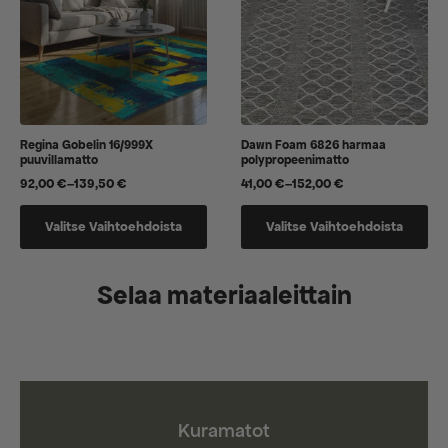
tuotteen
sivulla.
Regina Gobelin 16/999X
Dawn Foam 6826 harmaa
puuvillamatto
polypropeenimatto
92,00
€
–
139,50
€
41,00
€
–
152,00
€
Hintaluokka:
Hintaluokka:
92,00 €
41,00 €
Tällä
Tällä
-
-
Valitse Vaihtoehdoista
Valitse Vaihtoehdoista
tuotteella
tuotteella
139,50 €
152,00 €
on
on
useampi
useampi
Selaa materiaaleittain
muunnelma.
muunnelma.
Voit
Voit
tehdä
tehdä
valinnat
valinnat
tuotteen
tuotteen
sivulla.
sivulla.
Kuramatot