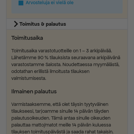
Arvosteluja ei vielä ole
Toimitus & palautus
Toimitusaika
Toimitusaika varastotuotteille on 1 – 3 arkipäivää.
Lähetämme 90 % tilauksista seuraavana arkipäivänä
varastostamme Salosta. Noudettaessa myymälästä,
odotathan erillistä ilmoitusta tilauksen
valmistumisesta.
Ilmainen palautus
Varmistaaksemme, että olet täysin tyytyväinen
tilaukseesi, tarjoamme sinulle 14 päivän täyden
palautusoikeuden. Tämä antaa sinulle oikeuden
palauttaa matto/matot meille 14 päivän kuluessa
tilauksen toimituspäivästä ja saada rahat takaisin.