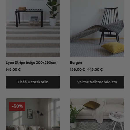
Lyon Stripe beige 200x290cm
Bergen
149,00
€
199,00
€
–
449,00
€
Hintaluokka:
199,00 €
Tällä
-
Lisää Ostoskoriin
Valitse Vaihtoehdoista
tuotteella
449,00 €
on
useampi
muunnelma.
-50%
Voit
tehdä
valinnat