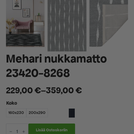
Mehari nukkamatto
23420-8268
229,00
€
–
359,00
€
Hintaluokka:
Koko
229,00 €
160x230
200x290
-
359,00 €
Mehari
nukkamatto
Lisää Ostoskoriin