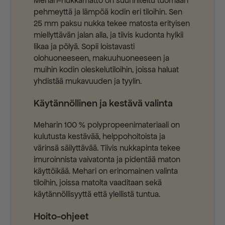
Mehari-nukkamatto on suunniteltu tuomaan
pehmeyttä ja lämpöä kodin eri tiloihin. Sen
25 mm paksu nukka tekee matosta erityisen
miellyttävän jalan alla, ja tiivis kudonta hylkii
likaa ja pölyä. Sopii loistavasti
olohuoneeseen, makuuhuoneeseen ja
muihin kodin oleskelutiloihin, joissa haluat
yhdistää mukavuuden ja tyylin.
Käytännöllinen ja kestävä valinta
Meharin 100 % polypropeenimateriaali on
kulutusta kestävää, helppohoitoista ja
värinsä säilyttävää. Tiivis nukkapinta tekee
imuroinnista vaivatonta ja pidentää maton
käyttöikää. Mehari on erinomainen valinta
tiloihin, joissa matolta vaaditaan sekä
käytännöllisyyttä että ylellistä tuntua.
Hoito-ohjeet