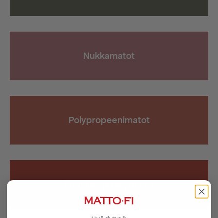
Nukkamatot
Polypropeenimatot
Puuvilla- ja räsymatot