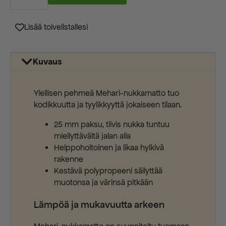
23420-
8268
määrä
Lisää toivelistallesi
Kuvaus
Ylellisen pehmeä Mehari-nukkamatto tuo
kodikkuutta ja tyylikkyyttä jokaiseen tilaan.
25 mm paksu, tiivis nukka tuntuu
miellyttävältä jalan alla
Helppohoitoinen ja likaa hylkivä
rakenne
Kestävä polypropeeni säilyttää
muotonsa ja värinsä pitkään
Lämpöä ja mukavuutta arkeen