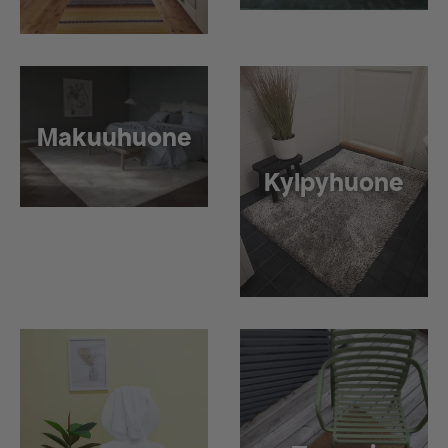
Makuuhuone
Kylpyhuone