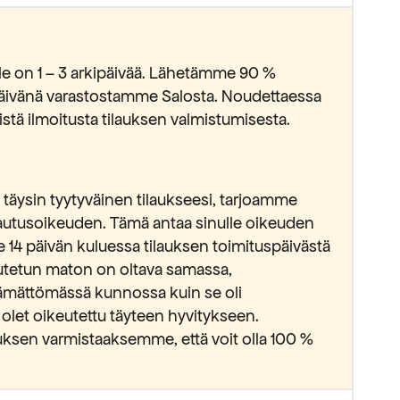
lle on 1 – 3 arkipäivää. Lähetämme 90 %
ipäivänä varastostamme Salosta. Noudettaessa
stä ilmoitusta tilauksen valmistumisesta.
täysin tyytyväinen tilaukseesi, tarjoamme
lautusoikeuden. Tämä antaa sinulle oikeuden
e 14 päivän kuluessa tilauksen toimituspäivästä
lautetun maton on oltava samassa,
ämättömässä kunnossa kuin se oli
 olet oikeutettu täyteen hyvitykseen.
ksen varmistaaksemme, että voit olla 100 %