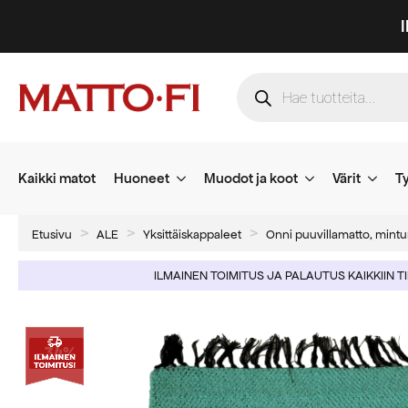
Products
search
Kaikki matot
Huoneet
Muodot ja koot
Värit
Ty
Etusivu
ALE
Yksittäiskappaleet
Onni puuvillamatto, mint
ILMAINEN TOIMITUS JA PALAUTUS KAIKKIIN T
-34%