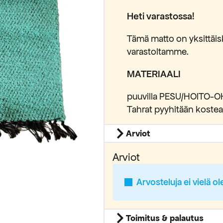
Heti varastossa!
Tämä matto on yksittäis
varastoltamme.
MATERIAALI
puuvilla PESU/HOITO-OHJ
Tahrat pyyhitään kosteal
Arviot
Arviot
Arvosteluja ei vielä ol
Toimitus & palautus