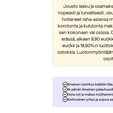
Jousto lasku ja osamaksu
nopeasti ja turvallisesti. Jo
hoitaneet raha-asiansa m
korotonta ja kulutonta mak
sen kokonaan vai osissa. 
erässä, alkaen 9,90 eur/
eur/kk ja 19,90%:n luott
ostoksia. Luotonmyöntäjänä
osoi
Ilmainen toimitus kaikkiin tila
14 päivän ilmainen palautuso
Osta nyt ja maksa myöhemm
Kotimainen yritys ja sujuva a