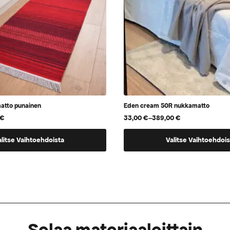
matto punainen
Eden cream 50R nukkamatto
€
33,00
€
–
389,00
€
Hintaluokka:
33,00 €
Tällä
-
alitse Vaihtoehdoista
Valitse Vaihtoehdois
389,00 €
tuotteella
on
useampi
.
muunnelma.
Voit
tehdä
Selaa materiaaleittain
valinnat