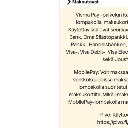
Maksutavat
Visma Pay -palvelun ka
lompakolla, maksukortei
Käytettävissä ovat seura
Bank, Oma Säästöpankki, S
Pankki, Handelsbanken, 
Visa-, Visa Debit-, Visa El
sekä Jousto
MobilePay: Voit maksaa 
verkkokaupoissa maksam
lompakolla suoritetut
maksukortilta. Mikäli mak
MobilePay-lompakolla mak
Pivo: Käyttöe
https://pivo.