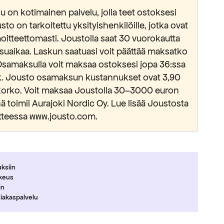
 on kotimainen palvelu, jolla teet ostoksesi
usto on tarkoitettu yksityishenkilöille, jotka ovat
oitteettomasti. Joustolla saat 30 vuorokautta
suaikaa. Laskun saatuasi voit päättää maksatko
Osamaksulla voit maksaa ostoksesi jopa 36:ssa
kk. Jousto osamaksun kustannukset ovat 3,90
okorko. Voit maksaa Joustolla 30–3000 euron
 toimii Aurajoki Nordic Oy. Lue lisää Joustosta
tteessa www.jousto.com.
uksiin
ikeus
in
siakaspalvelu