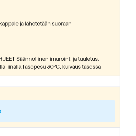
kappale ja lähetetään suoraan
EET Säännöllinen imurointi ja tuuletus.
la liinalla.Tasopesu 30°C, kuivaus tasossa
e