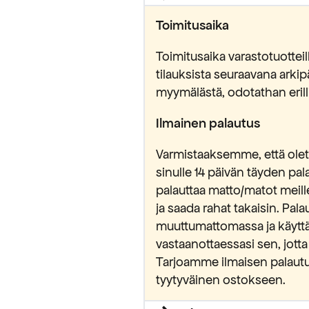
Toimitusaika
Toimitusaika varastotuottei
tilauksista seuraavana ark
myymälästä, odotathan erilli
Ilmainen palautus
Varmistaaksemme, että olet 
sinulle 14 päivän täyden pa
palauttaa matto/matot meill
ja saada rahat takaisin. Pa
muuttumattomassa ja käytt
vastaanottaessasi sen, jotta
Tarjoamme ilmaisen palautu
tyytyväinen ostokseen.