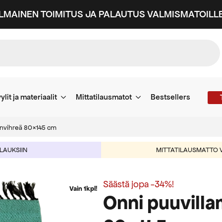
ILMAINEN TOIMITUS JA PALAUTUS VALMISMATOILLE
ylit ja materiaalit
Mittatilausmatot
Bestsellers
unvihreä 80×145 cm
ILAUKSIIN
MITTATILAUSMATTO V
Säästä jopa -34%!
Vain 1kpl!
Onni puuvilla