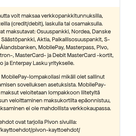
utta voit maksaa verkkopankkitunnuksilla,
lla (credit/debit), laskulla tai osamaksulla.
avat maksutavat: Osuuspankki, Nordea, Danske
äästöpankki, Aktia, Paikallisosuuspankit, S-
Ålandsbanken, MobilePay, Masterpass, Pivo,
ectron-, MasterCard- ja Debit MasterCard -kortit,
 ja Enterpay Lasku yritykselle.
MobilePay-lompakollasi mikäli olet sallinut
isen sovelluksen asetuksista. MobilePay-
 maksut veloitetaan lompakkoon liitetyltä
sun veloittaminen maksukortilta epäonnistuu,
saminen ei ole mahdollista verkkokaupassa.
hdot ovat tarjolla Pivon sivuilla:
fi/kayttoehdot/pivon-kayttoehdot/