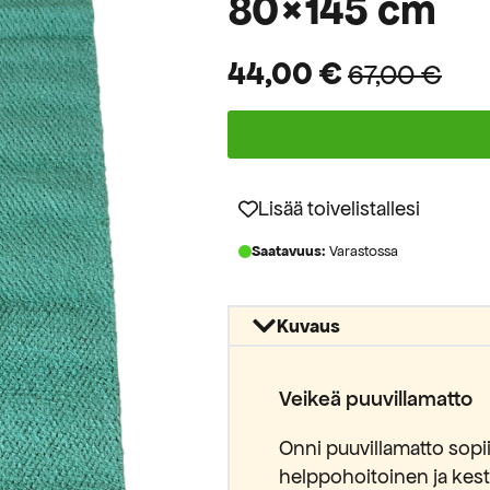
80×145 cm
44,00
€
67,00
€
Alkuperäinen
Nykyinen
hinta
hinta
oli:
on:
67,00 €.
44,00 €.
Lisää toivelistallesi
Saatavuus:
Varastossa
Kuvaus
Veikeä puuvillamatto
Onni puuvillamatto sopi
helppohoitoinen ja kest