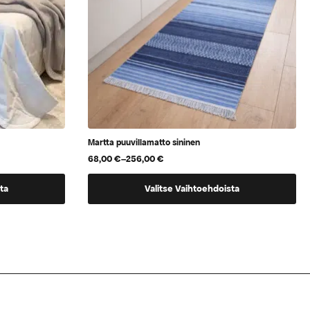
Martta puuvillamatto sininen
68,00
€
–
256,00
€
Hintaluokka:
68,00 €
Tällä
-
ta
Valitse Vaihtoehdoista
256,00 €
tuotteella
on
useampi
muunnelma.
Voit
tehdä
valinnat