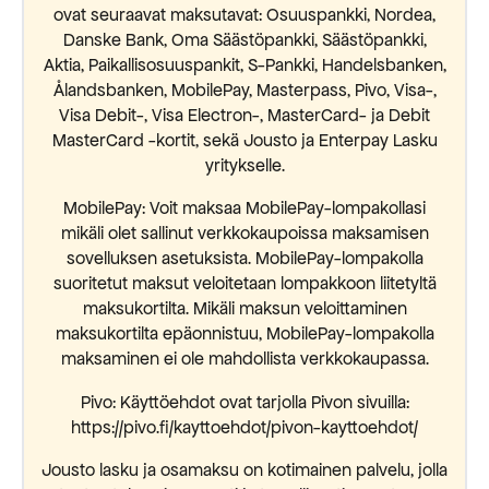
ovat seuraavat maksutavat: Osuuspankki, Nordea,
Danske Bank, Oma Säästöpankki, Säästöpankki,
Aktia, Paikallisosuuspankit, S-Pankki, Handelsbanken,
Ålandsbanken, MobilePay, Masterpass, Pivo, Visa-,
Visa Debit-, Visa Electron-, MasterCard- ja Debit
MasterCard -kortit, sekä Jousto ja Enterpay Lasku
yritykselle.
MobilePay: Voit maksaa MobilePay-lompakollasi
mikäli olet sallinut verkkokaupoissa maksamisen
sovelluksen asetuksista. MobilePay-lompakolla
suoritetut maksut veloitetaan lompakkoon liitetyltä
maksukortilta. Mikäli maksun veloittaminen
maksukortilta epäonnistuu, MobilePay-lompakolla
maksaminen ei ole mahdollista verkkokaupassa.
Pivo: Käyttöehdot ovat tarjolla Pivon sivuilla:
https://pivo.fi/kayttoehdot/pivon-kayttoehdot/
Jousto lasku ja osamaksu on kotimainen palvelu, jolla