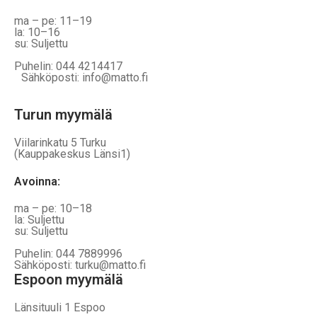
ma – pe: 11–19
la: 10–16
su: Suljettu
Puhelin: 044 4214417
Sähköposti: info@matto.fi
Turun myymälä
Viilarinkatu 5 Turku
(Kauppakeskus Länsi1)
Avoinna
:
ma – pe: 10–18
la: Suljettu
su: Suljettu
Puhelin: 044 7889996
Sähköposti: turku@matto.fi
Espoon myymälä
Länsituuli 1 Espoo