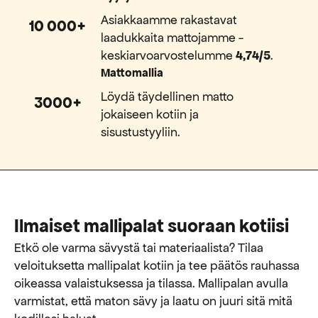
Asiakkaamme rakastavat
10 000+
laadukkaita mattojamme -
keskiarvoarvostelumme
4,74/5
.
Mattomallia
Löydä täydellinen matto
3000+
jokaiseen kotiin ja
sisustustyyliin.
Ilmaiset mallipalat suoraan kotiisi
Etkö ole varma sävystä tai materiaalista? Tilaa
veloituksetta mallipalat kotiin ja tee päätös rauhassa
oikeassa valaistuksessa ja tilassa. Mallipalan avulla
varmistat, että maton sävy ja laatu on juuri sitä mitä