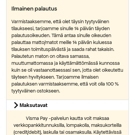
Ilmainen palautus
Varmistaaksemme, että olet täysin tyytyväinen
tilaukseesi, tarjoamme sinulle 14 päivän täyden
palautusoikeuden. Tämä antaa sinulle oikeuden
palauttaa matto/matot meille 14 päivän kuluessa
tilauksen toimituspäivästä ja saada rahat takaisin.
Palautetun maton on oltava samassa,
muuttumattomassa ja käyttämättömässä kunnossa
kuin se oli vastaanottaessasi sen, jotta olet oikeutettu
täyteen hyvitykseen. Tarjoamme ilmaisen
palautuksen varmistaaksemme, että voit olla 100 %
tyytyväinen ostokseen.
Maksutavat
Visma Pay -palvelun kautta voit maksaa
verkkopankkitunnuksilla, lompakolla, maksukorteilla
(credit/debit), laskulla tai osamaksulla. Käytettävissä