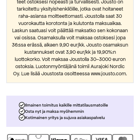
teet ostoksesi nopeasti ja turvallisesti. Jousto on
tarkoitettu yksityishenkilöille, jotka ovat hoitaneet
raha-asiansa moitteettomasti. Joustolla saat 30
vuorokautta korotonta ja kulutonta maksuaikaa.
Laskun saatuasi voit päättää maksatko sen kokonaan
vai osissa. Osamaksulla voit maksaa ostoksesi jopa
36:ssa erässä, alkaen 9,90 eur/kk. Jousto osamaksun
kustannukset ovat 3,90 eur/kk ja 19,90%:n
luottokorko. Voit maksaa Joustolla 30–3000 euron
ostoksia. Luotonmyöntäjänä toimii Aurajoki Nordic
Oy. Lue lisää Joustosta osoitteessa www.jousto.com.
Ilmainen toimitus kaikille mittatilausmatoille
Osta nyt ja maksa myöhemmin
Kotimainen yritys ja sujuva asiakaspalvelu