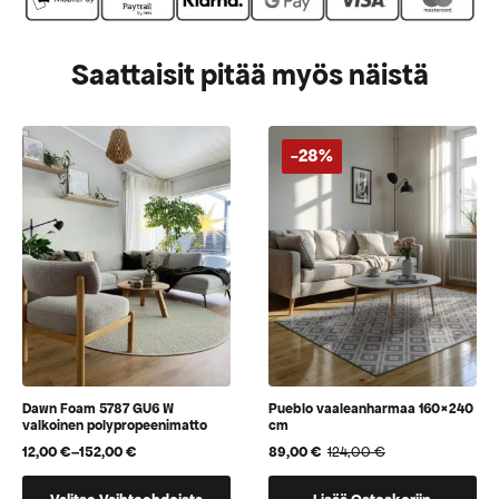
Saattaisit pitää myös näistä
-28%
Dawn Foam 5787 GU6 W
Pueblo vaaleanharmaa 160×240
valkoinen polypropeenimatto
cm
12,00
€
–
152,00
€
89,00
€
124,00
€
Hintaluokka:
Alkuperäinen
Nykyinen
12,00 €
hinta
hinta
Tällä
-
oli:
on: