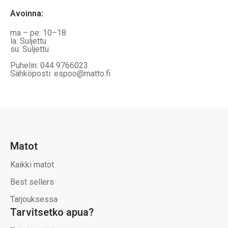
Avoinna
:
ma – pe: 10–18
la: Suljettu
su: Suljettu
Puhelin: 044 9766023
Sähköposti: espoo@matto.fi
Matot
Kaikki matot
Best sellers
Tarjouksessa
Tarvitsetko apua?