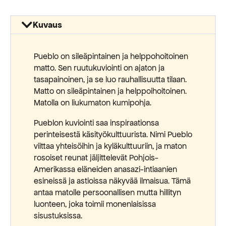
Kuvaus
Pueblo on sileäpintainen ja helppohoitoinen
matto. Sen ruutukuviointi on ajaton ja
tasapainoinen, ja se luo rauhallisuutta tilaan.
Matto on sileäpintainen ja helppoihoitoinen.
Matolla on liukumaton kumipohja.
Pueblon kuviointi saa inspiraationsa
perinteisestä käsityökulttuurista. Nimi Pueblo
viittaa yhteisöihin ja kyläkulttuuriin, ja maton
rosoiset reunat jäljittelevät Pohjois-
Amerikassa eläneiden anasazi-intiaanien
esineissä ja astioissa näkyvää ilmaisua. Tämä
antaa matolle persoonallisen mutta hillityn
luonteen, joka toimii monenlaisissa
sisustuksissa.