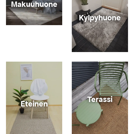
Makuuhuone
Kylpyhuone
Terassi
Eteinen