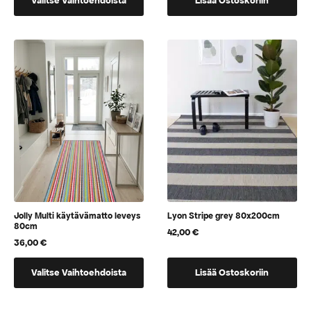
Valitse Vaihtoehdoista
Lisää Ostoskoriin
tuotteella
152,00 €
124,00 €.
89,00 €.
on
useampi
muunnelma.
Voit
tehdä
valinnat
tuotteen
sivulla.
Jolly Multi käytävämatto leveys
Lyon Stripe grey 80x200cm
80cm
42,00
€
36,00
€
Tällä
Valitse Vaihtoehdoista
Lisää Ostoskoriin
tuotteella
on