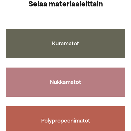
vaihtoehtoja,
Selaa materiaaleittain
jotka
voidaan
valita
tuotteen
sivulla
Kuramatot
Nukkamatot
Polypropeenimatot