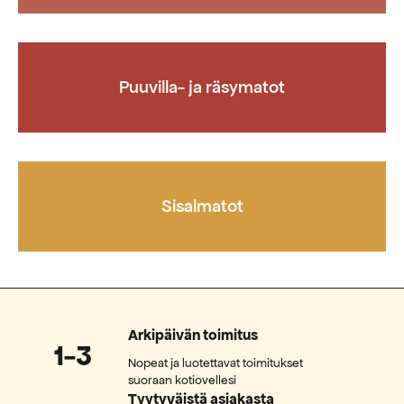
Puuvilla- ja räsymatot
Sisalmatot
Arkipäivän toimitus
1-3
Nopeat ja luotettavat toimitukset
suoraan kotiovellesi
Tyytyväistä asiakasta