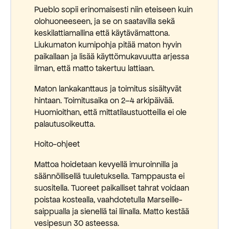
Pueblo sopii erinomaisesti niin eteiseen kuin
olohuoneeseen, ja se on saatavilla sekä
keskilattiamallina että käytävämattona.
Liukumaton kumipohja pitää maton hyvin
paikallaan ja lisää käyttömukavuutta arjessa
ilman, että matto takertuu lattiaan.
Maton lankakanttaus ja toimitus sisältyvät
hintaan. Toimitusaika on 2–4 arkipäivää.
Huomioithan, että mittatilaustuotteilla ei ole
palautusoikeutta.
Hoito-ohjeet
Mattoa hoidetaan kevyellä imuroinnilla ja
säännöllisellä tuuletuksella. Tamppausta ei
suositella. Tuoreet paikalliset tahrat voidaan
poistaa kostealla, vaahdotetulla Marseille-
saippualla ja sienellä tai liinalla. Matto kestää
vesipesun 30 asteessa.