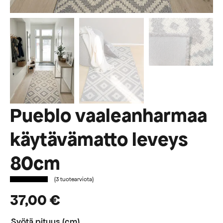
Pueblo vaaleanharmaa
käytävämatto leveys
80cm
(
3
tuotearviota)
37,00
€
Syötä pituus (cm)