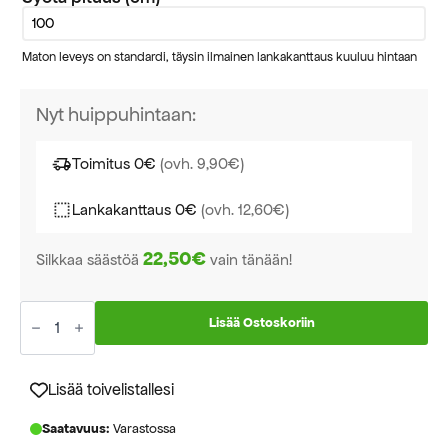
Maton leveys on standardi, täysin ilmainen lankakanttaus kuuluu hintaan
Nyt huippuhintaan:
Toimitus 0€
(ovh. 9,90€)
Lankakanttaus 0€
(ovh. 12,60€)
22,50€
Silkkaa säästöä
vain tänään!
Pueblo
vaaleanharmaa
Lisää Ostoskoriin
käytävämatto
leveys
80cm
määrä
Lisää toivelistallesi
Saatavuus:
Varastossa