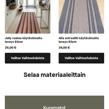
sivulla
Jolly ruskea käytävämatto
Alfa antrasiitti käytävämatto
leveys 80cm
leveys 80cm
36,00
€
34,00
€
Tällä
Tällä
Valitse Vaihtoehdoista
Valitse Vaihtoehdoista
tuotteella
tuotteella
on
on
vaihtoehtoja,
vaihtoehtoja,
Selaa materiaaleittain
jotka
jotka
voidaan
voidaan
valita
valita
tuotteen
tuotteen
sivulla
sivulla
Kuramatot