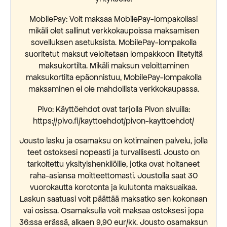
MobilePay: Voit maksaa MobilePay-lompakollasi
mikäli olet sallinut verkkokaupoissa maksamisen
sovelluksen asetuksista. MobilePay-lompakolla
suoritetut maksut veloitetaan lompakkoon liitetyltä
maksukortilta. Mikäli maksun veloittaminen
maksukortilta epäonnistuu, MobilePay-lompakolla
maksaminen ei ole mahdollista verkkokaupassa.
Pivo: Käyttöehdot ovat tarjolla Pivon sivuilla:
https://pivo.fi/kayttoehdot/pivon-kayttoehdot/
Jousto lasku ja osamaksu on kotimainen palvelu, jolla
teet ostoksesi nopeasti ja turvallisesti. Jousto on
tarkoitettu yksityishenkilöille, jotka ovat hoitaneet
raha-asiansa moitteettomasti. Joustolla saat 30
vuorokautta korotonta ja kulutonta maksuaikaa.
Laskun saatuasi voit päättää maksatko sen kokonaan
vai osissa. Osamaksulla voit maksaa ostoksesi jopa
36:ssa erässä, alkaen 9,90 eur/kk. Jousto osamaksun