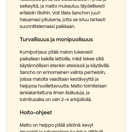
selkeyttä, ja matto mukautuu täydellisesti
erilaisiin tiloihin. Voit tilata Sanchon juuri
haluamasi pituisena, jotta se istuu tarkasti
suunnittelemaasi paikkaan.
Turvallisuus ja monipuolisuus
Kumipohjaus pitää maton tukevasti
paikallaan kaikilla lattioilla, mikä tekee siitä
käytännöllisen etenkin eteisissä ja käytävillä.
Sancho on erinomainen valinta perheisiin,
joissa matolta vaaditaan kestävyyttä ja
helppoa huollettavuutta. Matto toimitetaan
lankakantattuna ilman lisäkuluja, ja
toimitusaika on vain 2–4 arkipäivää.
Hoito-ohjeet
Matto on helppo pitää siistinä: kevyt
imurointi ja satunnainen tuuletus riittävät.