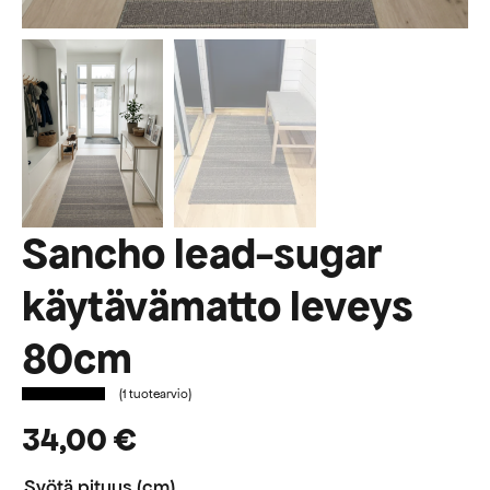
Sancho lead-sugar
käytävämatto leveys
80cm
(
1
tuotearvio)
34,00
€
Syötä pituus (cm)