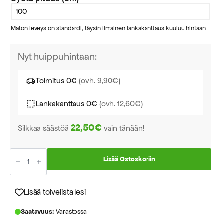
Maton leveys on standardi, täysin ilmainen lankakanttaus kuuluu hintaan
Nyt huippuhintaan:
Toimitus 0€
(ovh. 9,90€)
Lankakanttaus 0€
(ovh. 12,60€)
22,50€
Silkkaa säästöä
vain tänään!
Sancho
lead-
Lisää Ostoskoriin
sugar
käytävämatto
leveys
80cm
Lisää toivelistallesi
määrä
Saatavuus:
Varastossa