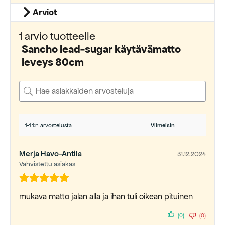
Arviot
1 arvio tuotteelle
Sancho lead-sugar käytävämatto
leveys 80cm
1-1 1:n arvostelusta
Merja Havo-Antila
31.12.2024
Vahvistettu asiakas
mukava matto jalan alla ja ihan tuli oikean pituinen
(0)
(0)