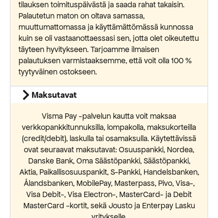
tilauksen toimituspäivästä ja saada rahat takaisin.
Palautetun maton on oltava samassa,
muuttumattomassa ja käyttämättömässä kunnossa
kuin se oli vastaanottaessasi sen, jotta olet oikeutettu
täyteen hyvitykseen. Tarjoamme ilmaisen
palautuksen varmistaaksemme, että voit olla 100 %
tyytyväinen ostokseen.
Maksutavat
Visma Pay -palvelun kautta voit maksaa
verkkopankkitunnuksilla, lompakolla, maksukorteilla
(credit/debit), laskulla tai osamaksulla. Käytettävissä
ovat seuraavat maksutavat: Osuuspankki, Nordea,
Danske Bank, Oma Säästöpankki, Säästöpankki,
Aktia, Paikallisosuuspankit, S-Pankki, Handelsbanken,
Ålandsbanken, MobilePay, Masterpass, Pivo, Visa-,
Visa Debit-, Visa Electron-, MasterCard- ja Debit
MasterCard -kortit, sekä Jousto ja Enterpay Lasku
yritykselle.