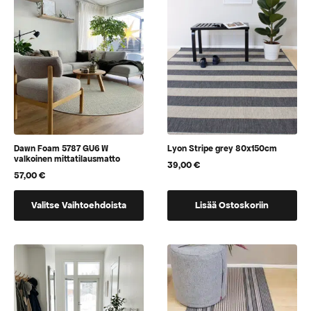
Dawn Foam 5787 GU6 W
Lyon Stripe grey 80x150cm
valkoinen mittatilausmatto
39,00
€
57,00
€
Tällä
Valitse Vaihtoehdoista
Lisää Ostoskoriin
tuotteella
on
vaihtoehtoja,
jotka
voidaan
valita
tuotteen