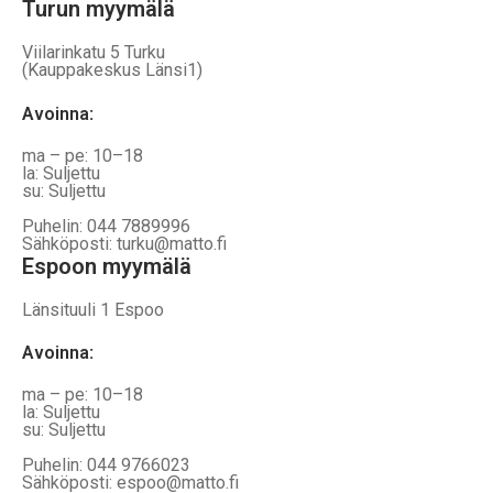
Turun myymälä
Viilarinkatu 5 Turku
(Kauppakeskus Länsi1)
Avoinna
:
ma – pe: 10–18
la: Suljettu
su: Suljettu
Puhelin: 044 7889996
Sähköposti: turku@matto.fi
Espoon myymälä
Länsituuli 1 Espoo
Avoinna
:
ma – pe: 10–18
la: Suljettu
su: Suljettu
Puhelin: 044 9766023
Sähköposti: espoo@matto.fi