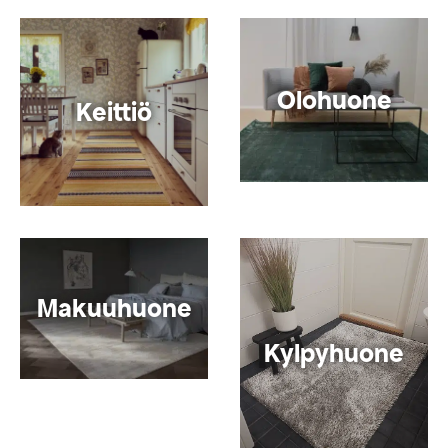
Olohuone
Keittiö
Makuuhuone
Kylpyhuone