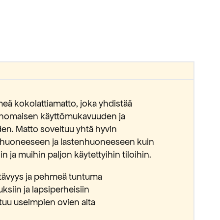
meä kokolattiamatto, joka yhdistää
rinomaisen käyttömukavuuden ja
den. Matto soveltuu yhtä hyvin
huoneeseen ja lastenhuoneeseen kuin
 ja muihin paljon käytettyihin tiloihin.
stävyys ja pehmeä tuntuma
ksiin ja lapsiperheisiin
uu useimpien ovien alta