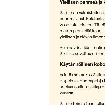
Ylellisen pehmeä ja
Satino on valmistettu l
erinomaisesti kulutusta 
vuodesta toiseen. Tiheä n
maton pinta elää kaunii
ylellisen ja elävän ilmee
Pehmeydestään huolimat
Siksi se soveltuu erinoma
Käytännöllinen koko
Vain 6 mm paksu Satino
ongelmia. Huopapohja te
sopivan kaikille lattiapi
kanssa.
Satino toimitetaan rullas