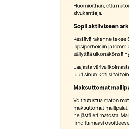
Huomioithan, että maton
sivukantteja.
Sopii aktiiviseen ar
Kestävä rakenne tekee 
lapsiperheisiin ja lemmi
säilyttää ulkonäkönsä h
Laajasta värivalikoimast
juuri sinun kotiisi tai toim
Maksuttomat mallipa
Voit tutustua maton mate
maksuttomat mallipalat. 
neljästä eri matosta. Mal
ilmoittamaasi osoittees