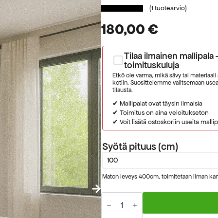
(
1
tuotearvio)
180,00
€
Tilaa ilmainen mallipala 
toimituskuluja
Etkö ole varma, mikä sävy tai materiaali
kotiin. Suosittelemme valitsemaan useam
tilausta.
✔ Mallipalat ovat täysin ilmaisia
✔ Toimitus on aina veloitukseton
✔ Voit lisätä ostoskoriin useita mallip
Syötä pituus (cm)
Maton leveys 400cm, toimitetaan ilman kan
Satino
tumman
harmaa