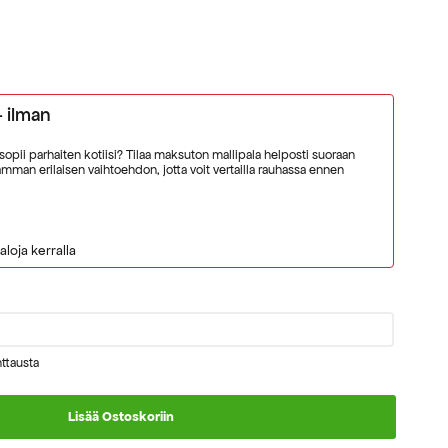
- ilman
 sopii parhaiten kotiisi? Tilaa maksuton mallipala helposti suoraan
man erilaisen vaihtoehdon, jotta voit vertailla rauhassa ennen
aloja kerralla
ttausta
Lisää Ostoskoriin