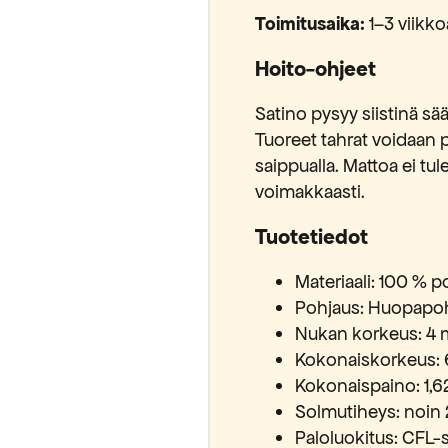
Toimitusaika:
1–3 viikko
Hoito-ohjeet
Satino pysyy siistinä sää
Tuoreet tahrat voidaan po
saippualla. Mattoa ei tule
voimakkaasti.
Tuotetiedot
Materiaali: 100 % p
Pohjaus: Huopapo
Nukan korkeus: 4
Kokonaiskorkeus:
Kokonaispaino: 1,6
Solmutiheys: noin 
Paloluokitus: CFL-s