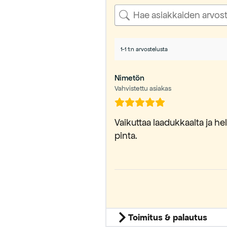
1-1 1:n arvostelusta
Nimetön
Vahvistettu asiakas
Vaikuttaa laadukkaalta ja he
pinta.
Toimitus & palautus