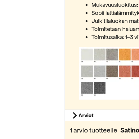
Mukavuusluokitus:
Sopii lattialämmit
Julkitilaluokan mat
Toimitetaan haluam
Toimitusaika: 1–3 v
Arviot
1 arvio tuotteelle
Satin