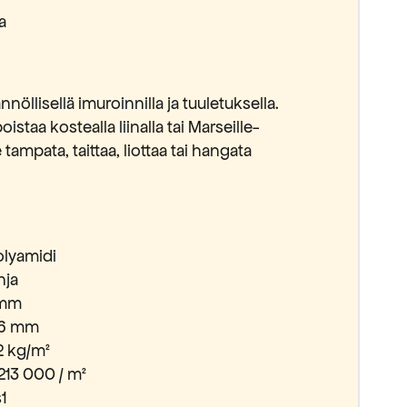
a
nnöllisellä imuroinnilla ja tuuletuksella.
istaa kostealla liinalla tai Marseille-
 tampata, taittaa, liottaa tai hangata
olyamidi
hja
 mm
 6 mm
2 kg/m²
213 000 / m²
1