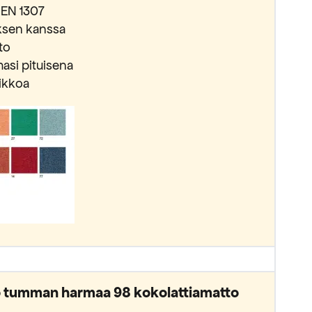
 EN 1307
yksen kanssa
to
asi pituisena
iikkoa
o tumman harmaa 98 kokolattiamatto