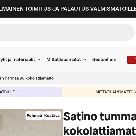
ILMAINEN TOIMITUS JA PALAUTUS VALMISMATOILLE
ylit ja materiaalit
Mittatilausmatot
Bestsellers
n harmaa 98 kokolattiamatto
MATOILLE
MITTATILAUSMATTO V
Satino tumma
Pehmeä
Kestävä
kokolattiamat