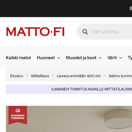
Products
search
Kaikki matot
Huoneet
Muodot ja koot
Värit
Ty
Etusivu
Mittatilaus
Leveys enintään 400 cm
Satino tumma
ILMAINEN TOIMITUS KAIKILLE MITTATILAUS