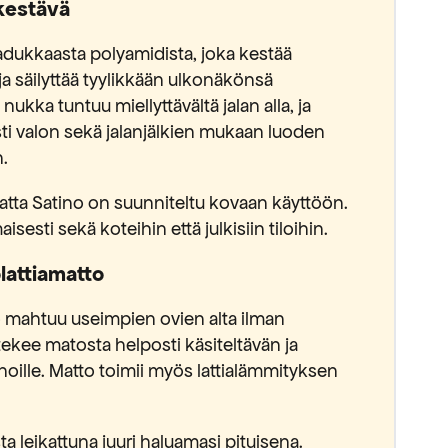
 kestävä
aadukkaasta polyamidista, joka kestää
ja säilyttää tyylikkään ulkonäkönsä
ukka tuntuu miellyttävältä jalan alla, ja
sti valon sekä jalanjälkien mukaan luoden
n.
ta Satino on suunniteltu kovaan käyttöön.
isesti sekä koteihin että julkisiin tiloihin.
lattiamatto
 mahtuu useimpien ovien alta ilman
kee matosta helposti käsiteltävän ja
nnoille. Matto toimii myös lattialämmityksen
ta leikattuna juuri haluamasi pituisena.