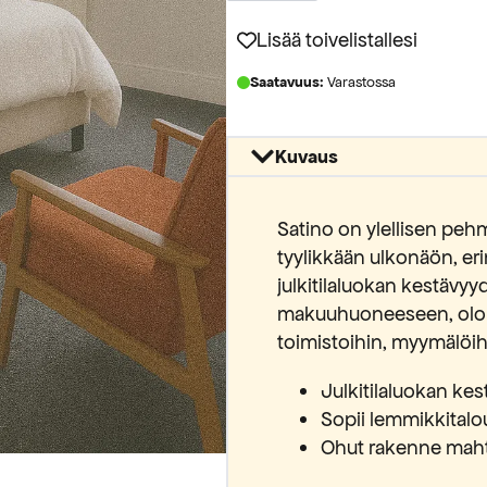
98
kokolattiamatto
Lisää toivelistallesi
määrä
Saatavuus:
Varastossa
Kuvaus
Satino on ylellisen peh
tyylikkään ulkonäön, e
julkitilaluokan kestävyy
makuuhuoneeseen, olo
toimistoihin, myymälöihin
Julkitilaluokan ke
Sopii lemmikkitalou
Ohut rakenne maht