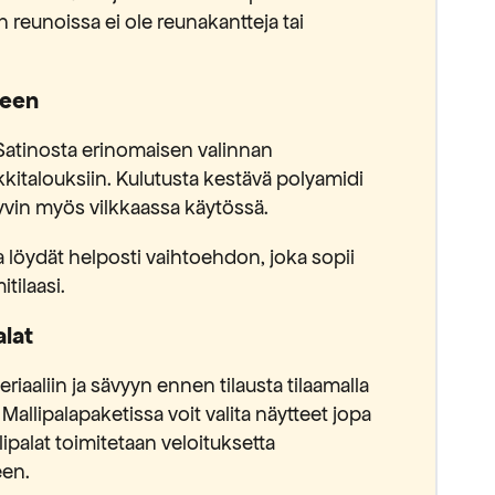
 reunoissa ei ole reunakantteja tai
keen
Satinosta erinomaisen valinnan
kkitalouksiin. Kulutusta kestävä polyamidi
yvin myös vilkkaassa käytössä.
a löydät helposti vaihtoehdon, joka sopii
itilaasi.
lat
riaaliin ja sävyyn ennen tilausta tilaamalla
Mallipalapaketissa voit valita näytteet jopa
lipalat toimitetaan veloituksetta
een.