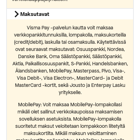
Maksutavat
Visma Pay -palvelun kautta voit maksaa
verkkopankkitunnuksilla, lompakolla, maksukorteilla
(credit/debit), laskulla tai osamaksulla. Käytettävissä
ovat seuraavat maksutavat: Osuuspankki, Nordea,
Danske Bank, Oma Säästöpankki, Säästöpankki,
Aktia, Paikallisosuuspankit, S-Pankki, Handelsbanken,
Ålandsbanken, MobilePay, Masterpass, Pivo, Visa-,
Visa Debit-, Visa Electron-, MasterCard- ja Debit
MasterCard -kortit, sekä Jousto ja Enterpay Lasku
yritykselle.
MobilePay: Voit maksaa MobilePay-lompakollasi
mikäli olet sallinut verkkokaupoissa maksamisen
sovelluksen asetuksista. MobilePay-lompakolla
suoritetut maksut veloitetaan lompakkoon liitetyltä
maksukortilta. Mikäli maksun veloittaminen