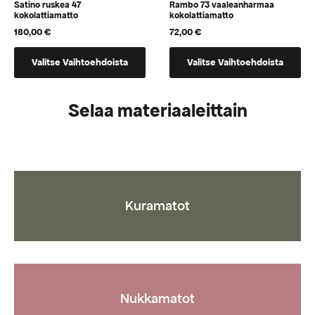
Satino ruskea 47
Rambo 73 vaaleanharmaa
kokolattiamatto
kokolattiamatto
180,00
€
72,00
€
Tällä
Tällä
Valitse Vaihtoehdoista
Valitse Vaihtoehdoista
tuotteella
tuotteella
on
on
vaihtoehtoja,
vaihtoehtoja,
Selaa materiaaleittain
jotka
jotka
voidaan
voidaan
valita
valita
tuotteen
tuotteen
sivulla
sivulla
Kuramatot
Nukkamatot