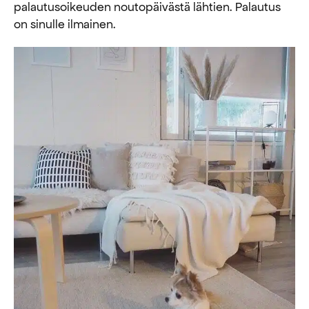
palautusoikeuden noutopäivästä lähtien. Palautus
on sinulle ilmainen.