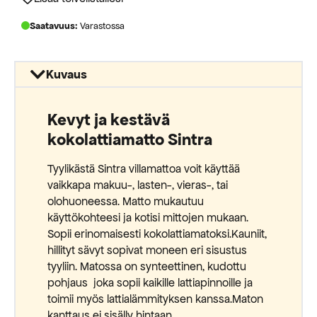
Saatavuus:
Varastossa
Kuvaus
Kevyt ja kestävä
kokolattiamatto Sintra
Tyylikästä Sintra villamattoa voit käyttää
vaikkapa makuu-, lasten-, vieras-, tai
olohuoneessa. Matto mukautuu
käyttökohteesi ja kotisi mittojen mukaan.
Sopii erinomaisesti kokolattiamatoksi.Kauniit,
hillityt sävyt sopivat moneen eri sisustus
tyyliin. Matossa on synteettinen, kudottu
pohjaus joka sopii kaikille lattiapinnoille ja
toimii myös lattialämmityksen kanssa.Maton
kanttaus ei sisälly hintaan.