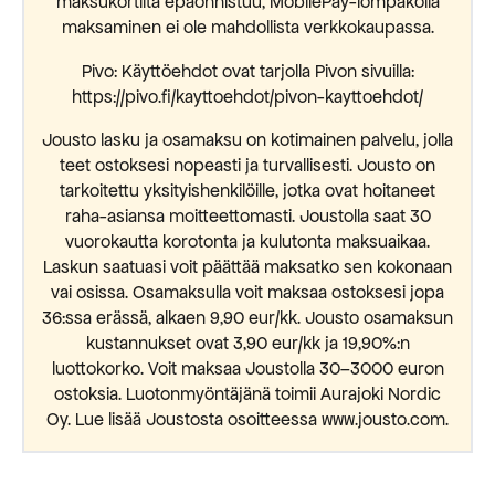
maksukortilta epäonnistuu, MobilePay-lompakolla
maksaminen ei ole mahdollista verkkokaupassa.
Pivo: Käyttöehdot ovat tarjolla Pivon sivuilla:
https://pivo.fi/kayttoehdot/pivon-kayttoehdot/
Jousto lasku ja osamaksu on kotimainen palvelu, jolla
teet ostoksesi nopeasti ja turvallisesti. Jousto on
tarkoitettu yksityishenkilöille, jotka ovat hoitaneet
raha-asiansa moitteettomasti. Joustolla saat 30
vuorokautta korotonta ja kulutonta maksuaikaa.
Laskun saatuasi voit päättää maksatko sen kokonaan
vai osissa. Osamaksulla voit maksaa ostoksesi jopa
36:ssa erässä, alkaen 9,90 eur/kk. Jousto osamaksun
kustannukset ovat 3,90 eur/kk ja 19,90%:n
luottokorko. Voit maksaa Joustolla 30–3000 euron
ostoksia. Luotonmyöntäjänä toimii Aurajoki Nordic
Oy. Lue lisää Joustosta osoitteessa www.jousto.com.