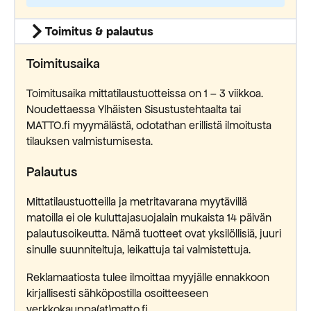
Toimitus & palautus
Toimitusaika
Toimitusaika mittatilaustuotteissa on 1 – 3 viikkoa.
Noudettaessa Ylhäisten Sisustustehtaalta tai
MATTO.fi myymälästä, odotathan erillistä ilmoitusta
tilauksen valmistumisesta.
Palautus
Mittatilaustuotteilla ja metritavarana myytävillä
matoilla ei ole kuluttajasuojalain mukaista 14 päivän
palautusoikeutta. Nämä tuotteet ovat yksilöllisiä, juuri
sinulle suunniteltuja, leikattuja tai valmistettuja.
Reklamaatiosta tulee ilmoittaa myyjälle ennakkoon
kirjallisesti sähköpostilla osoitteeseen
verkkokauppa(at)matto.fi.