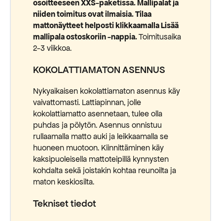
osoitteeseen XXS-paketissa. Mallipalat ja
niiden toimitus ovat ilmaisia. Tilaa
mattonäytteet helposti klikkaamalla Lisää
mallipala ostoskoriin -nappia.
Toimitusaika
2-3 viikkoa.
KOKOLATTIAMATON ASENNUS
Nykyaikaisen kokolattiamaton asennus käy
vaivattomasti. Lattiapinnan, jolle
kokolattiamatto asennetaan, tulee olla
puhdas ja pölytön. Asennus onnistuu
rullaamalla matto auki ja leikkaamalla se
huoneen muotoon. Kiinnittäminen käy
kaksipuoleisella mattoteipillä kynnysten
kohdalta sekä joistakin kohtaa reunoilta ja
maton keskiosilta.
Tekniset tiedot