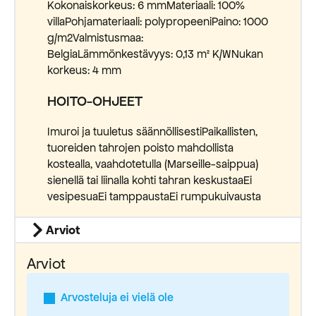
Kokonaiskorkeus: 6 mmMateriaali: 100%
villaPohjamateriaali: polypropeeniPaino: 1000
g/m2Valmistusmaa:
BelgiaLämmönkestävyys: 0,13 m² K/WNukan
korkeus: 4 mm
HOITO-OHJEET
Imuroi ja tuuletus säännöllisestiPaikallisten,
tuoreiden tahrojen poisto mahdollista
kostealla, vaahdotetulla (Marseille-saippua)
sienellä tai liinalla kohti tahran keskustaa
Ei
vesipesua
Ei tamppausta
Ei rumpukuivausta
Arviot
Arviot
Arvosteluja ei vielä ole