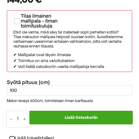
Tilaa ilmainen
mallipala - ilman
toimituskuluja
Etkö ole varma, mikä sävy tai materiaali sopii parhaiten kotiisi?
Tilaa maksuton mallipala helposti suoraan kotiin. Suosittelemme
valitsemaan useamman erilaisen vaihtoehdon, jotta voit vertailla
rauhassa ennen tilausta.
✔ Mallipalat ovat täysin ilmaisia
✔ Toimitus on aina veloitukseton
✔ Voit lisätä ostoskoriin useita mallipaloja kerralla
Syötä pituus (cm)
Maton leveys 400cm, toimitetaan ilman kanttausta
Sintra
2665
Lisää Ostoskoriin
tummanharmaa
kokolattiamatto
määrä
Lisää toivelistallesi