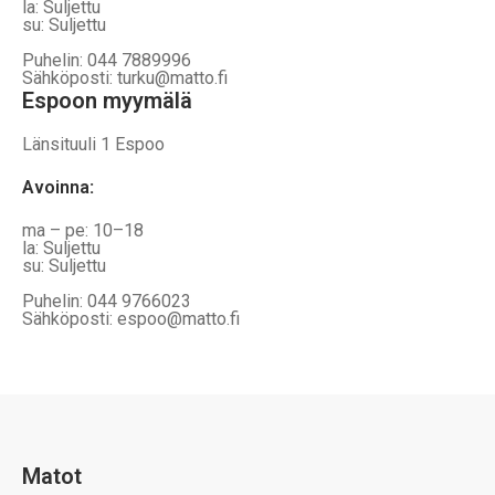
la: Suljettu
su: Suljettu
Puhelin: 044 7889996
Sähköposti: turku@matto.fi
Espoon myymälä
Länsituuli 1 Espoo
Avoinna
:
ma – pe: 10–18
la: Suljettu
su: Suljettu
Puhelin: 044 9766023
Sähköposti: espoo@matto.fi
Matot