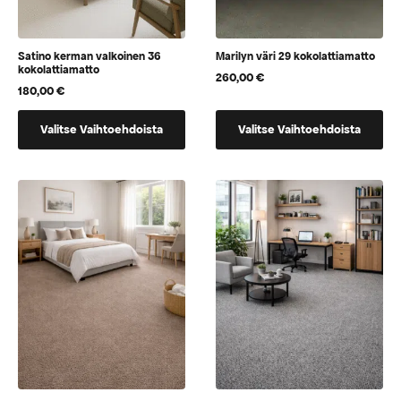
Satino kerman valkoinen 36
Marilyn väri 29 kokolattiamatto
kokolattiamatto
260,00
€
180,00
€
Tällä
Tällä
Valitse Vaihtoehdoista
Valitse Vaihtoehdoista
tuotteella
tuotteella
on
on
vaihtoehtoja,
vaihtoehtoja,
jotka
jotka
voidaan
voidaan
valita
valita
tuotteen
tuotteen
sivulla
sivulla