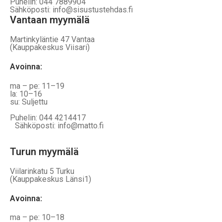
Puhelin: 044 7889904
Sähköposti: info@sisustustehdas.fi
Vantaan myymälä
Martinkyläntie 47 Vantaa
(Kauppakeskus Viisari)
Avoinna
:
ma – pe: 11–19
la: 10–16
su: Suljettu
Puhelin: 044 4214417
Sähköposti: info@matto.fi
Turun myymälä
Viilarinkatu 5 Turku
(Kauppakeskus Länsi1)
Avoinna
:
ma – pe: 10–18