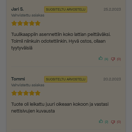
Jari S.
25.2.2023
SUOSITELTU ARVOSTELU
Vahvistettu asiakas
Tuulikaappiin asennettiin koko lattian peittäväksi.
Toimii niinkuin odotettiinkin. Hyvä ostos, ollaan
tyytyväisiä
(4)
(0)
Tommi
20.2.2023
SUOSITELTU ARVOSTELU
Vahvistettu asiakas
Tuote oli leikattu juuri oikeaan kokoon ja vastasi
nettisivujen kuvausta
(2)
(0)