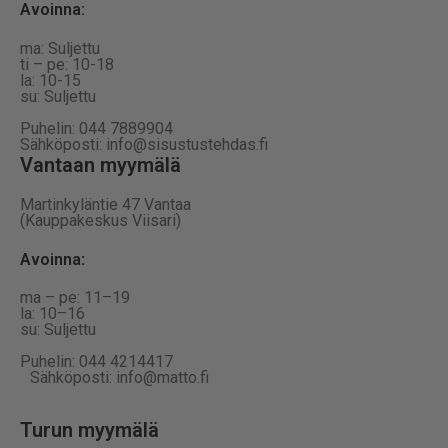
Avoinna:
ma: Suljettu
ti – pe: 10-18
la: 10-15
su: Suljettu
Puhelin: 044 7889904
Sähköposti: info@sisustustehdas.fi
Vantaan myymälä
Martinkyläntie 47 Vantaa
(Kauppakeskus Viisari)
Avoinna
:
ma – pe: 11–19
la: 10–16
su: Suljettu
Puhelin: 044 4214417
Sähköposti: info@matto.fi
Turun myymälä