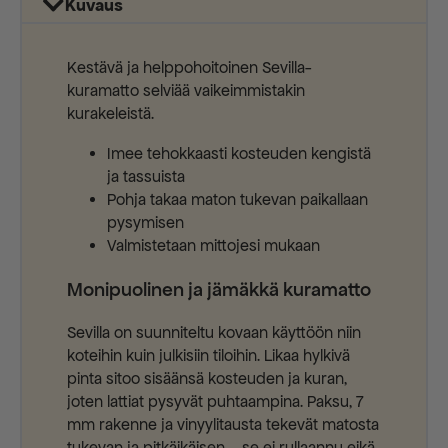
Kuvaus
Kestävä ja helppohoitoinen Sevilla-
kuramatto selviää vaikeimmistakin
kurakeleistä.
Imee tehokkaasti kosteuden kengistä
ja tassuista
Pohja takaa maton tukevan paikallaan
pysymisen
Valmistetaan mittojesi mukaan
Monipuolinen ja jämäkkä kuramatto
Sevilla on suunniteltu kovaan käyttöön niin
koteihin kuin julkisiin tiloihin. Likaa hylkivä
pinta sitoo sisäänsä kosteuden ja kuran,
joten lattiat pysyvät puhtaampina. Paksu, 7
mm rakenne ja vinyylitausta tekevät matosta
tukevan ja pitkäikäisen – se ei rullaannu eikä