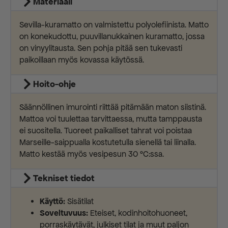
Materiaali
Sevilla-kuramatto on valmistettu polyolefiinista. Matto
on konekudottu, puuvillanukkainen kuramatto, jossa
on vinyylitausta. Sen pohja pitää sen tukevasti
paikoillaan myös kovassa käytössä.
Hoito-ohje
Säännöllinen imurointi riittää pitämään maton siistinä.
Mattoa voi tuulettaa tarvittaessa, mutta tamppausta
ei suositella. Tuoreet paikalliset tahrat voi poistaa
Marseille-saippualla kostutetulla sienellä tai liinalla.
Matto kestää myös vesipesun 30 °C:ssa.
Tekniset tiedot
Käyttö:
Sisätilat
Soveltuvuus:
Eteiset, kodinhoitohuoneet,
porraskäytävät, julkiset tilat ja muut paljon