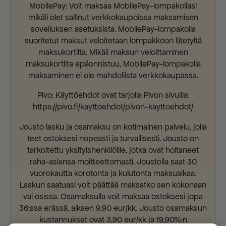
MobilePay: Voit maksaa MobilePay-lompakollasi
mikäli olet sallinut verkkokaupoissa maksamisen
sovelluksen asetuksista. MobilePay-lompakolla
suoritetut maksut veloitetaan lompakkoon liitetyltä
maksukortilta. Mikäli maksun veloittaminen
maksukortilta epäonnistuu, MobilePay-lompakolla
maksaminen ei ole mahdollista verkkokaupassa.
Pivo: Käyttöehdot ovat tarjolla Pivon sivuilla:
https://pivo.fi/kayttoehdot/pivon-kayttoehdot/
Jousto lasku ja osamaksu on kotimainen palvelu, jolla
teet ostoksesi nopeasti ja turvallisesti. Jousto on
tarkoitettu yksityishenkilöille, jotka ovat hoitaneet
raha-asiansa moitteettomasti. Joustolla saat 30
vuorokautta korotonta ja kulutonta maksuaikaa.
Laskun saatuasi voit päättää maksatko sen kokonaan
vai osissa. Osamaksulla voit maksaa ostoksesi jopa
36:ssa erässä, alkaen 9,90 eur/kk. Jousto osamaksun
kustannukset ovat 3,90 eur/kk ja 19,90%:n