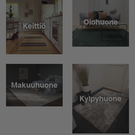
Olohuone
Keittiö
Makuuhuone
Kylpyhuone