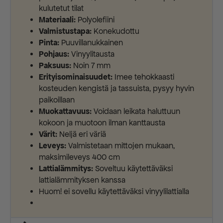
kulutetut tilat
Materiaali:
Polyolefiini
Valmistustapa:
Konekudottu
Pinta:
Puuvillanukkainen
Pohjaus:
Vinyylitausta
Paksuus:
Noin 7 mm
Erityisominaisuudet:
Imee tehokkaasti
kosteuden kengistä ja tassuista, pysyy hyvin
paikoillaan
Muokattavuus:
Voidaan leikata haluttuun
kokoon ja muotoon ilman kanttausta
Värit:
Neljä eri väriä
Leveys:
Valmistetaan mittojen mukaan,
maksimileveys 400 cm
Lattialämmitys:
Soveltuu käytettäväksi
lattialämmityksen kanssa
Huom! ei sovellu käytettäväksi vinyylilattialla