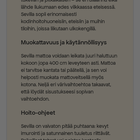
lähde liukumaan edes vilkkaassa eteisessä.
Sevilla sopii erinomaisesti
kodinhoitohuoneisiin, eteisiin ja muihin
tiloihin, joissa liikutaan ulkokengillä.
Muokattavuus ja käytännöllisyys
Sevilla mattoa voidaan leikata juuri haluttuun
kokoon jopa 400 cm leveyteen asti. Mattoa
ei tarvitse kantata tai päätellä, ja sen voi
helposti muokata mattoveitsellä myös
kotona. Neljä eri värivaihtoehtoa takaavat,
että löydät sisustukseesi sopivan
vaihtoehdon.
Hoito-ohjeet
Sevilla on vaivaton pitää puhtaana: kevyt
imurointi ja satunnainen tuuletus riittävät.