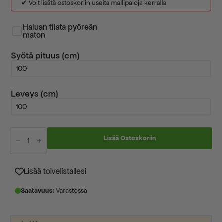
✔ Voit lisätä ostoskoriin useita mallipaloja kerralla
Haluan tilata pyöreän
maton
Syötä pituus (cm)
Leveys (cm)
Sevilla
kuramatto
Lisää Ostoskoriin
harmaa
mittatilausmatto
määrä
Lisää toivelistallesi
Saatavuus:
Varastossa