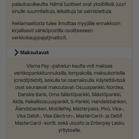
palautusoikeutta. Nämä tuotteet ovat yksilöllisiä, juuri
sinulle suunniteltuja, leikattuja tai valmistettuja.
Reklamaatiosta tulee ilmoittaa myyjälle ennakkoon
kirjallisesti sähköpostilla osoitteeseen
verkkokauppa(at)matto.fi.
Maksutavat
Visma Pay -palvelun kautta voit maksaa
verkkopankkitunnuksilla, lompakolla, maksukorteilla
(credit/debit), laskulla tai osamaksulla. Käytettävissä
ovat seuraavat maksutavat: Osuuspankki, Nordea,
Danske Bank, Oma Säästöpankki, Säästöpankki,
Aktia, Paikallisosuuspankit, S-Pankki, Handelsbanken,
Ålandsbanken, MobilePay, Masterpass, Pivo, Visa-,
Visa Debit-, Visa Electron-, MasterCard- ja Debit
MasterCard -kortit, sekä Jousto ja Enterpay Lasku
yritykselle.