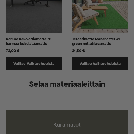
Rambo kokolattiamatto 78
Terassimatto Manchester 41
harmaa kokolattiamatto
green mittatilausmatto
72,00
€
21,50
€
Tällä
Tällä
Valitse Vaihtoehdoista
Valitse Vaihtoehdoista
tuotteella
tuotteella
on
on
vaihtoehtoja,
vaihtoehtoja,
Selaa materiaaleittain
jotka
jotka
voidaan
voidaan
valita
valita
tuotteen
tuotteen
sivulla
sivulla
Kuramatot