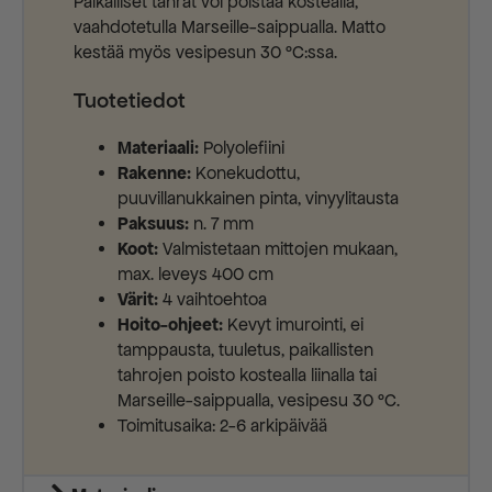
Paikalliset tahrat voi poistaa kostealla,
vaahdotetulla Marseille-saippualla. Matto
kestää myös vesipesun 30 °C:ssa.
Tuotetiedot
Materiaali:
Polyolefiini
Rakenne:
Konekudottu,
puuvillanukkainen pinta, vinyylitausta
Paksuus:
n. 7 mm
Koot:
Valmistetaan mittojen mukaan,
max. leveys 400 cm
Värit:
4 vaihtoehtoa
Hoito-ohjeet:
Kevyt imurointi, ei
tamppausta, tuuletus, paikallisten
tahrojen poisto kostealla liinalla tai
Marseille-saippualla, vesipesu 30 °C.
Toimitusaika: 2-6 arkipäivää