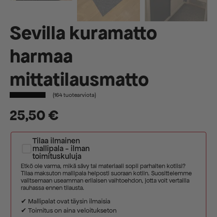
Sevilla kuramatto
harmaa
mittatilausmatto
(
164
tuotearviota)
25,50
€
Tilaa ilmainen
mallipala - ilman
toimituskuluja
Etkö ole varma, mikä sävy tai materiaali sopii parhaiten kotiisi?
Tilaa maksuton mallipala helposti suoraan kotiin. Suosittelemme
valitsemaan useamman erilaisen vaihtoehdon, jotta voit vertailla
rauhassa ennen tilausta.
✔ Mallipalat ovat täysin ilmaisia
✔ Toimitus on aina veloitukseton