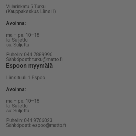
Viilarinkatu 5 Turku
(Kauppakeskus Länsi1)
Avoinna
:
ma – pe: 10–18
la: Suljettu
su: Suljettu
Puhelin: 044 7889996
Sähköposti: turku@matto.fi
Espoon myymälä
Länsituuli 1 Espoo
Avoinna
:
ma – pe: 10–18
la: Suljettu
su: Suljettu
Puhelin: 044 9766023
Sähköposti: espoo@matto.fi