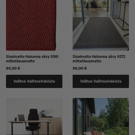
Sisalmatto Habanna sävy 9361
Sisalmatto Habanna sävy 9372
mittatilausmatto
mittatilausmatto
86,00
€
86,00
€
Tällä
Tällä
Valitse Vaihtoehdoista
Valitse Vaihtoehdoista
tuotteella
tuotteella
on
on
vaihtoehtoja,
vaihtoehtoja,
jotka
jotka
voidaan
voidaan
valita
valita
tuotteen
tuotteen
sivulla
sivulla