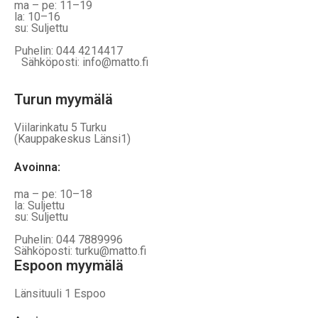
ma – pe: 11–19
la: 10–16
su: Suljettu
Puhelin: 044 4214417
Sähköposti: info@matto.fi
Turun myymälä
Viilarinkatu 5 Turku
(Kauppakeskus Länsi1)
Avoinna
:
ma – pe: 10–18
la: Suljettu
su: Suljettu
Puhelin: 044 7889996
Sähköposti: turku@matto.fi
Espoon myymälä
Länsituuli 1 Espoo