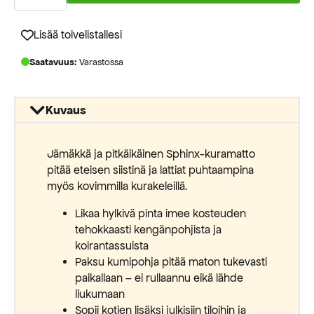
100cm
määrä
Lisää toivelistallesi
Saatavuus:
Varastossa
Kuvaus
Jämäkkä ja pitkäikäinen Sphinx-kuramatto
pitää eteisen siistinä ja lattiat puhtaampina
myös kovimmilla kurakeleillä.
Likaa hylkivä pinta imee kosteuden
tehokkaasti kengänpohjista ja
koirantassuista
Paksu kumipohja pitää maton tukevasti
paikallaan – ei rullaannu eikä lähde
liukumaan
Sopii kotien lisäksi julkisiin tiloihin ja