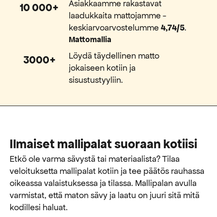
Asiakkaamme rakastavat
10 000+
laadukkaita mattojamme -
keskiarvoarvostelumme
4,74/5
.
Mattomallia
Löydä täydellinen matto
3000+
jokaiseen kotiin ja
sisustustyyliin.
Ilmaiset mallipalat suoraan kotiisi
Etkö ole varma sävystä tai materiaalista? Tilaa
veloituksetta mallipalat kotiin ja tee päätös rauhassa
oikeassa valaistuksessa ja tilassa. Mallipalan avulla
varmistat, että maton sävy ja laatu on juuri sitä mitä
kodillesi haluat.