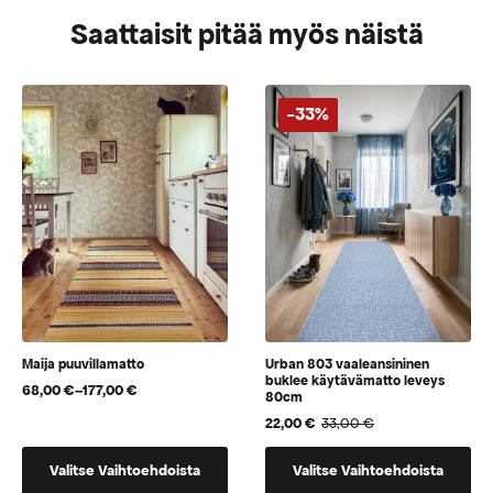
Saattaisit pitää myös näistä
-33%
Maija puuvillamatto
Urban 803 vaaleansininen
buklee käytävämatto leveys
68,00
€
–
177,00
€
Hintaluokka:
80cm
68,00 €
22,00
€
33,00
€
Alkuperäinen
Nykyinen
-
hinta
hinta
177,00 €
Tällä
Tällä
oli:
on:
Valitse Vaihtoehdoista
Valitse Vaihtoehdoista
tuotteella
tuotteella
33,00 €.
22,00 €.