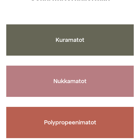
jotka
voidaan
valita
tuotteen
sivulla
Kuramatot
Nukkamatot
Polypropeenimatot