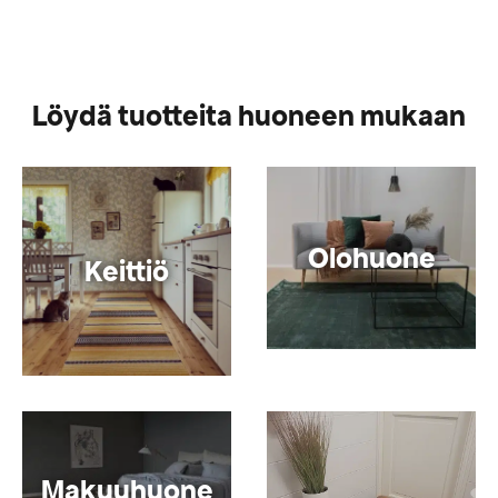
Löydä tuotteita huoneen mukaan
Olohuone
Keittiö
Makuuhuone