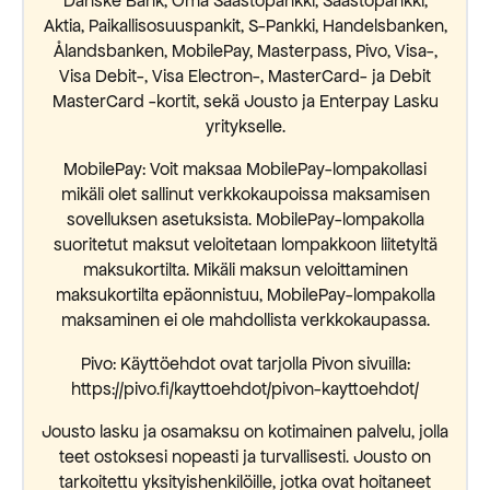
Danske Bank, Oma Säästöpankki, Säästöpankki,
Aktia, Paikallisosuuspankit, S-Pankki, Handelsbanken,
Ålandsbanken, MobilePay, Masterpass, Pivo, Visa-,
Visa Debit-, Visa Electron-, MasterCard- ja Debit
MasterCard -kortit, sekä Jousto ja Enterpay Lasku
yritykselle.
MobilePay: Voit maksaa MobilePay-lompakollasi
mikäli olet sallinut verkkokaupoissa maksamisen
sovelluksen asetuksista. MobilePay-lompakolla
suoritetut maksut veloitetaan lompakkoon liitetyltä
maksukortilta. Mikäli maksun veloittaminen
maksukortilta epäonnistuu, MobilePay-lompakolla
maksaminen ei ole mahdollista verkkokaupassa.
Pivo: Käyttöehdot ovat tarjolla Pivon sivuilla:
https://pivo.fi/kayttoehdot/pivon-kayttoehdot/
Jousto lasku ja osamaksu on kotimainen palvelu, jolla
teet ostoksesi nopeasti ja turvallisesti. Jousto on
tarkoitettu yksityishenkilöille, jotka ovat hoitaneet