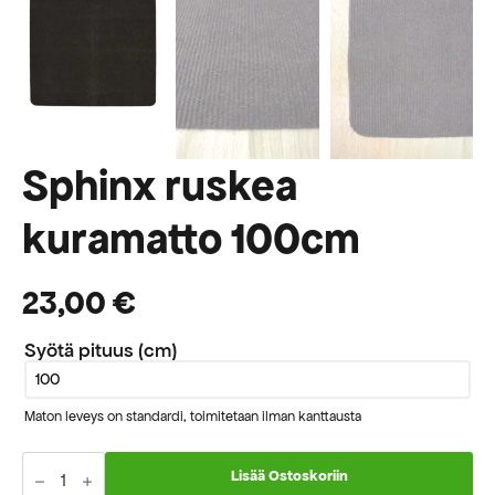
Sphinx ruskea
kuramatto 100cm
23,00
€
Syötä pituus (cm)
Maton leveys on standardi, toimitetaan ilman kanttausta
Sphinx
ruskea
Lisää Ostoskoriin
kuramatto