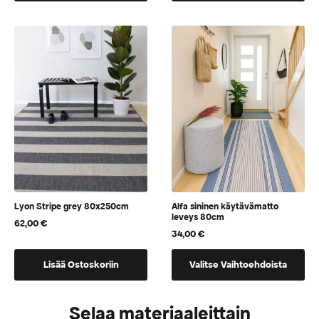
on
on
useampi
vaihtoehtoja,
muunnelma.
jotka
Voit
voidaan
tehdä
valita
valinnat
tuotteen
tuotteen
sivulla
sivulla.
Lyon Stripe grey 80x250cm
Alfa sininen käytävämatto
leveys 80cm
62,00
€
34,00
€
Tällä
Lisää Ostoskoriin
Valitse Vaihtoehdoista
tuotteella
on
vaihtoehtoja,
Selaa materiaaleittain