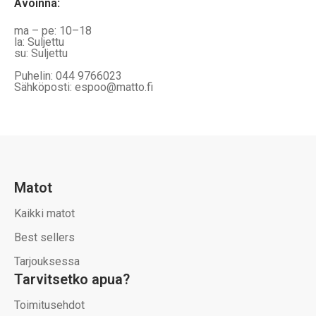
Avoinna
:
ma – pe: 10–18
la: Suljettu
su: Suljettu
Puhelin: 044 9766023
Sähköposti: espoo@matto.fi
Matot
Kaikki matot
Best sellers
Tarjouksessa
Tarvitsetko apua?
Toimitusehdot