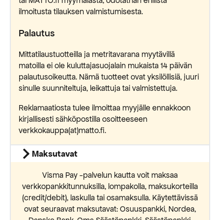
tai MATTO.fi myymälästä, odotathan erillistä
ilmoitusta tilauksen valmistumisesta.
Palautus
Mittatilaustuotteilla ja metritavarana myytävillä
matoilla ei ole kuluttajasuojalain mukaista 14 päivän
palautusoikeutta. Nämä tuotteet ovat yksilöllisiä, juuri
sinulle suunniteltuja, leikattuja tai valmistettuja.
Reklamaatiosta tulee ilmoittaa myyjälle ennakkoon
kirjallisesti sähköpostilla osoitteeseen
verkkokauppa(at)matto.fi.
Maksutavat
Visma Pay -palvelun kautta voit maksaa
verkkopankkitunnuksilla, lompakolla, maksukorteilla
(credit/debit), laskulla tai osamaksulla. Käytettävissä
ovat seuraavat maksutavat: Osuuspankki, Nordea,