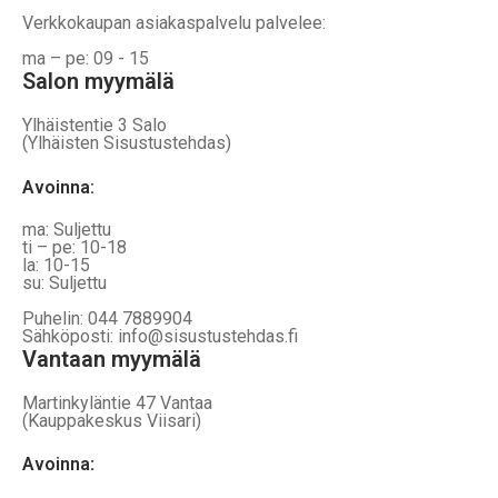
Verkkokaupan asiakaspalvelu palvelee:
ma – pe: 09 - 15
Salon myymälä
Ylhäistentie 3 Salo
(Ylhäisten Sisustustehdas)
Avoinna:
ma: Suljettu
ti – pe: 10-18
la: 10-15
su: Suljettu
Puhelin: 044 7889904
Sähköposti: info@sisustustehdas.fi
Vantaan myymälä
Martinkyläntie 47 Vantaa
(Kauppakeskus Viisari)
Avoinna
: