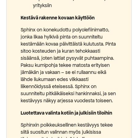
yrityksiin
Kestävä rakenne kovaan käyttöön
Sphinx on konekudottu polyolefiinimatto,
jonka likaa hylkivä pinta on suunniteltu
kestämään kovaa päivittäistä kulutusta. Pinta
sitoo kosteuden ja kuran tehokkaasti
sisäänsä, joten lattiat pysyvät puhtaampina.
Paksu kumipohja tekee matosta erityisen
jämäkän ja vakaan – se ei rullaannu eikä
lähde liukumaan edes vilkkaasti
liikennöidyssä eteisessä. Sphinx on
suunniteltu pitkäikäiseksi hankinnaksi, ja sen
kestävyys näkyy arjessa vuodesta toiseen.
Luotettava valinta kotiin ja julkisiin tiloihin
Sphinxin poikkeuksellinen kestävyys tekee
siitä suositun valinnan myös julkisissa