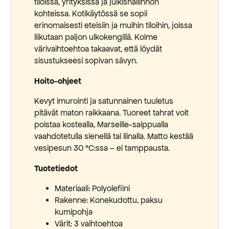
tiloissa, yrityksissä ja julkishallinnon
kohteissa. Kotikäytössä se sopii
erinomaisesti eteisiin ja muihin tiloihin, joissa
liikutaan paljon ulkokengillä. Kolme
värivaihtoehtoa takaavat, että löydät
sisustukseesi sopivan sävyn.
Hoito-ohjeet
Kevyt imurointi ja satunnainen tuuletus
pitävät maton raikkaana. Tuoreet tahrat voit
poistaa kostealla, Marseille-saippualla
vaahdotetulla sienellä tai liinalla. Matto kestää
vesipesun 30 °C:ssa – ei tamppausta.
Tuotetiedot
Materiaali: Polyolefiini
Rakenne: Konekudottu, paksu
kumipohja
Värit: 3 vaihtoehtoa