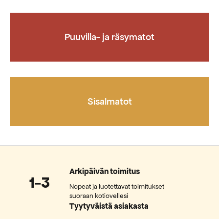
Puuvilla- ja räsymatot
Sisalmatot
Arkipäivän toimitus
1-3
Nopeat ja luotettavat toimitukset
suoraan kotiovellesi
Tyytyväistä asiakasta