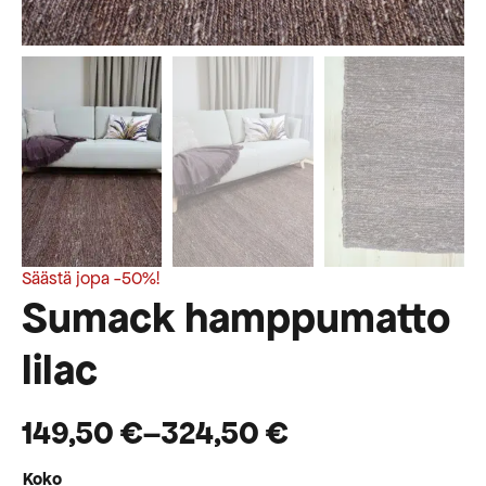
Säästä jopa -50%!
Sumack hamppumatto
lilac
149,50
€
–
324,50
€
Hintaluokka:
Koko