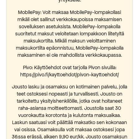
yritykselle.
MobilePay: Voit maksaa MobilePay-lompakollasi
mikäli olet sallinut verkkokaupoissa maksamisen
sovelluksen asetuksista. MobilePay-lompakolla
suoritetut maksut veloitetaan lompakkoon liitetyltä
maksukortilta. Mikäli maksun veloittaminen
maksukortilta epäonnistuu, MobilePay-lompakolla
maksaminen ei ole mahdollista verkkokaupassa.
Pivo: Käyttöehdot ovat tarjolla Pivon sivuilla:
https://pivo.fi/kayttoehdot/pivon-kayttoehdot/
Jousto lasku ja osamaksu on kotimainen palvelu, jolla
teet ostoksesi nopeasti ja turvallisesti. Jousto on
tarkoitettu yksityishenkilöille, jotka ovat hoitaneet
raha-asiansa moitteettomasti. Joustolla saat 30
vuorokautta korotonta ja kulutonta maksuaikaa.
Laskun saatuasi voit päättää maksatko sen kokonaan
vai osissa. Osamaksulla voit maksaa ostoksesi jopa
36:ssa erässä, alkaen 9,90 eur/kk. Jousto osamaksun