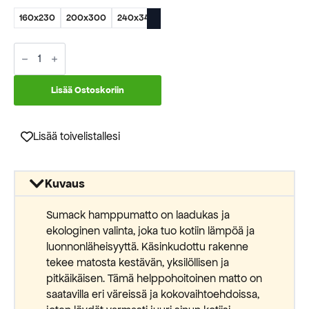
149,50 €
160x230
200x300
240x340
-
324,50 €
Sumack
hamppumatto
lilac
määrä
Lisää Ostoskoriin
Lisää toivelistallesi
Kuvaus
Sumack hamppumatto on laadukas ja
ekologinen valinta, joka tuo kotiin lämpöä ja
luonnonläheisyyttä. Käsinkudottu rakenne
tekee matosta kestävän, yksilöllisen ja
pitkäikäisen. Tämä helppohoitoinen matto on
saatavilla eri väreissä ja kokovaihtoehdoissa,