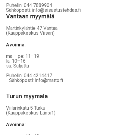
Puhelin: 044 7889904
Sähköposti: info@sisustustehdas.fi
Vantaan myymälä
Martinkyläntie 47 Vantaa
(Kauppakeskus Viisari)
Avoinna
:
ma – pe: 11–19
la: 10–16
su: Suljettu
Puhelin: 044 4214417
Sähköposti: info@matto.fi
Turun myymälä
Viilarinkatu 5 Turku
(Kauppakeskus Länsi1)
Avoinna
: