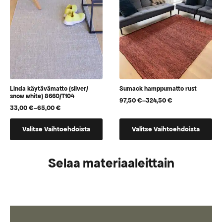
valinnat
tuotteen
sivulla.
Linda käytävämatto (silver/
Sumack hamppumatto rust
snow white) 8660/T104
97,50
€
–
324,50
€
Hintaluokka:
33,00
€
–
65,00
€
Hintaluokka:
97,50 €
33,00 €
-
Tällä
Tällä
-
324,50 €
Valitse Vaihtoehdoista
Valitse Vaihtoehdoista
tuotteella
tuotteella
65,00 €
on
on
useampi
useampi
Selaa materiaaleittain
muunnelma.
muunnelma.
Voit
Voit
tehdä
tehdä
valinnat
valinnat
tuotteen
tuotteen