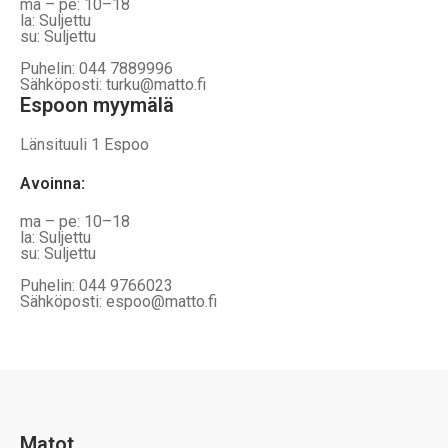
ma – pe: 10–18
la: Suljettu
su: Suljettu
Puhelin: 044 7889996
Sähköposti: turku@matto.fi
Espoon myymälä
Länsituuli 1 Espoo
Avoinna
:
ma – pe: 10–18
la: Suljettu
su: Suljettu
Puhelin: 044 9766023
Sähköposti: espoo@matto.fi
Matot