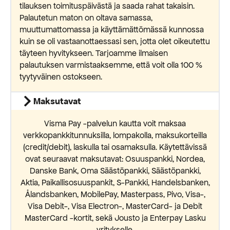
tilauksen toimituspäivästä ja saada rahat takaisin.
Palautetun maton on oltava samassa,
muuttumattomassa ja käyttämättömässä kunnossa
kuin se oli vastaanottaessasi sen, jotta olet oikeutettu
täyteen hyvitykseen. Tarjoamme ilmaisen
palautuksen varmistaaksemme, että voit olla 100 %
tyytyväinen ostokseen.
Maksutavat
Visma Pay -palvelun kautta voit maksaa
verkkopankkitunnuksilla, lompakolla, maksukorteilla
(credit/debit), laskulla tai osamaksulla. Käytettävissä
ovat seuraavat maksutavat: Osuuspankki, Nordea,
Danske Bank, Oma Säästöpankki, Säästöpankki,
Aktia, Paikallisosuuspankit, S-Pankki, Handelsbanken,
Ålandsbanken, MobilePay, Masterpass, Pivo, Visa-,
Visa Debit-, Visa Electron-, MasterCard- ja Debit
MasterCard -kortit, sekä Jousto ja Enterpay Lasku