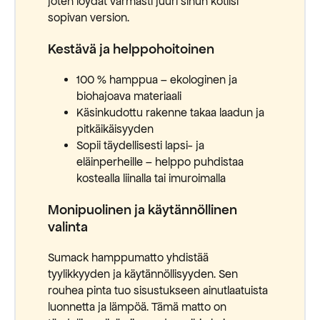
joten löydät varmasti juuri sinun kotiisi
sopivan version.
Kestävä ja helppohoitoinen
100 % hamppua – ekologinen ja
biohajoava materiaali
Käsinkudottu rakenne takaa laadun ja
pitkäikäisyyden
Sopii täydellisesti lapsi- ja
eläinperheille – helppo puhdistaa
kostealla liinalla tai imuroimalla
Monipuolinen ja käytännöllinen
valinta
Sumack hamppumatto yhdistää
tyylikkyyden ja käytännöllisyyden. Sen
rouhea pinta tuo sisustukseen ainutlaatuista
luonnetta ja lämpöä. Tämä matto on