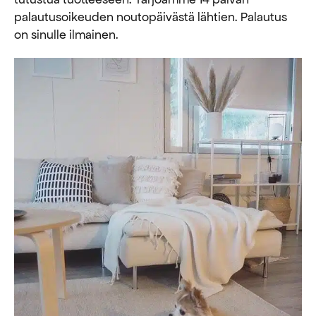
palautusoikeuden noutopäivästä lähtien. Palautus
on sinulle ilmainen.