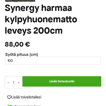
Synergy harmaa
kylpyhuonematto
leveys 200cm
88,00
€
Syötä pituus (cm)
Synergy
harmaa
Lisää Ostoskoriin
kylpyhuonematto
leveys
200cm
määrä
Lisää toivelistallesi