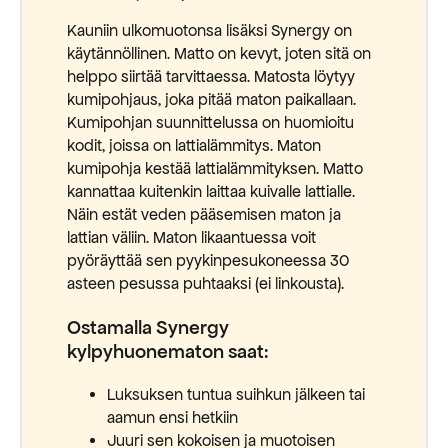
Kauniin ulkomuotonsa lisäksi Synergy on
käytännöllinen. Matto on kevyt, joten sitä on
helppo siirtää tarvittaessa. Matosta löytyy
kumipohjaus, joka pitää maton paikallaan.
Kumipohjan suunnittelussa on huomioitu
kodit, joissa on lattialämmitys. Maton
kumipohja kestää lattialämmityksen. Matto
kannattaa kuitenkin laittaa kuivalle lattialle.
Näin estät veden pääsemisen maton ja
lattian väliin. Maton likaantuessa voit
pyöräyttää sen pyykinpesukoneessa 30
asteen pesussa puhtaaksi (ei linkousta).
Ostamalla Synergy
kylpyhuonematon saat:
Luksuksen tuntua suihkun jälkeen tai
aamun ensi hetkiin
Juuri sen kokoisen ja muotoisen