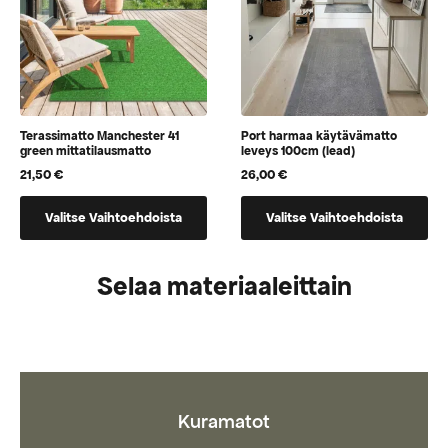
Terassimatto Manchester 41
Port harmaa käytävämatto
green mittatilausmatto
leveys 100cm (lead)
21,50
€
26,00
€
Tällä
Tällä
Valitse Vaihtoehdoista
Valitse Vaihtoehdoista
tuotteella
tuotteella
on
on
vaihtoehtoja,
vaihtoehtoja,
Selaa materiaaleittain
jotka
jotka
voidaan
voidaan
valita
valita
tuotteen
tuotteen
sivulla
sivulla
Kuramatot