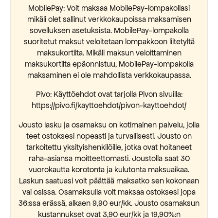
MobilePay: Voit maksaa MobilePay-lompakollasi
mikäli olet sallinut verkkokaupoissa maksamisen
sovelluksen asetuksista. MobilePay-lompakolla
suoritetut maksut veloitetaan lompakkoon liitetyltä
maksukortilta. Mikäli maksun veloittaminen
maksukortilta epäonnistuu, MobilePay-lompakolla
maksaminen ei ole mahdollista verkkokaupassa.
Pivo: Käyttöehdot ovat tarjolla Pivon sivuilla:
https://pivo.fi/kayttoehdot/pivon-kayttoehdot/
Jousto lasku ja osamaksu on kotimainen palvelu, jolla
teet ostoksesi nopeasti ja turvallisesti. Jousto on
tarkoitettu yksityishenkilöille, jotka ovat hoitaneet
raha-asiansa moitteettomasti. Joustolla saat 30
vuorokautta korotonta ja kulutonta maksuaikaa.
Laskun saatuasi voit päättää maksatko sen kokonaan
vai osissa. Osamaksulla voit maksaa ostoksesi jopa
36:ssa erässä, alkaen 9,90 eur/kk. Jousto osamaksun
kustannukset ovat 3,90 eur/kk ja 19,90%:n