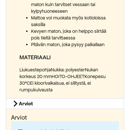
maton kuin tarvitset vessaan tai
kylpyhuoneeseen
Mattoa voi muokata myös kotioloissa
saksilla
Kevyen maton, joka on helppo siirtää
pois tieltä tarvittaessa
Pitävän maton, joka pysyy paikallaan
MATERIAALI
LiukuestepohjaNukka: polyesterNukan
korkeus 20 mmHOITO-OHJEETKonepesu
30°CEi kloorivalkaisua, ei silitystä, ei
rumpukuivausta
Arviot
Arviot