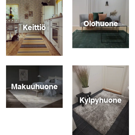
Olohuone
Keittiö
Makuuhuone
Kylpyhuone