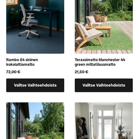
Rambo 84 sininen
Terassimatto Manchester 44
kokolattiamatto
green mittatilausmatto
72,00
€
21,50
€
Tällä
Tällä
Valitse Vaihtoehdoista
Valitse Vaihtoehdoista
tuotteella
tuotteella
on
on
vaihtoehtoja,
vaihtoehtoja,
jotka
jotka
voidaan
voidaan
valita
valita
tuotteen
tuotteen
sivulla
sivulla