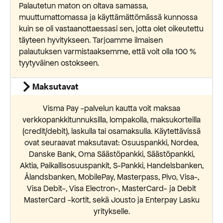
Palautetun maton on oltava samassa,
muuttumattomassa ja käyttämättömässä kunnossa
kuin se oli vastaanottaessasi sen, jotta olet oikeutettu
täyteen hyvitykseen. Tarjoamme ilmaisen
palautuksen varmistaaksemme, että voit olla 100 %
tyytyväinen ostokseen.
Maksutavat
Visma Pay -palvelun kautta voit maksaa
verkkopankkitunnuksilla, lompakolla, maksukorteilla
(credit/debit), laskulla tai osamaksulla. Käytettävissä
ovat seuraavat maksutavat: Osuuspankki, Nordea,
Danske Bank, Oma Säästöpankki, Säästöpankki,
Aktia, Paikallisosuuspankit, S-Pankki, Handelsbanken,
Ålandsbanken, MobilePay, Masterpass, Pivo, Visa-,
Visa Debit-, Visa Electron-, MasterCard- ja Debit
MasterCard -kortit, sekä Jousto ja Enterpay Lasku
yritykselle.