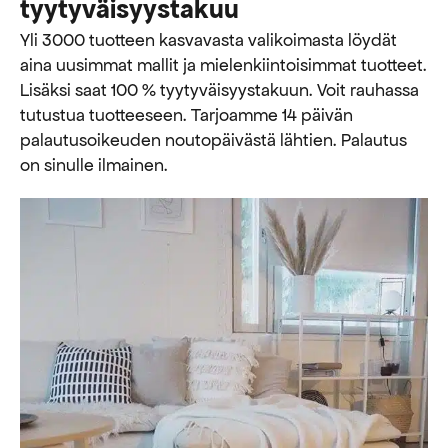
tyytyväisyystakuu
Yli 3000 tuotteen kasvavasta valikoimasta löydät
aina uusimmat mallit ja mielenkiintoisimmat tuotteet.
Lisäksi saat 100 % tyytyväisyystakuun. Voit rauhassa
tutustua tuotteeseen. Tarjoamme 14 päivän
palautusoikeuden noutopäivästä lähtien. Palautus
on sinulle ilmainen.