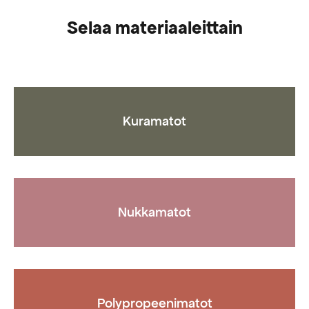
on
useampi
Selaa materiaaleittain
muunnelma.
Voit
tehdä
valinnat
tuotteen
sivulla.
Kuramatot
Nukkamatot
Polypropeenimatot