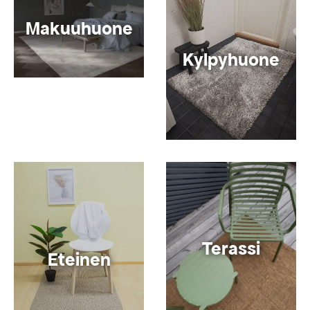
Makuuhuone
Kylpyhuone
Terassi
Eteinen