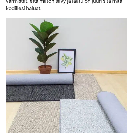
varmistat, että maton sävy ja laatu on juuri sitä mitä
kodillesi haluat.