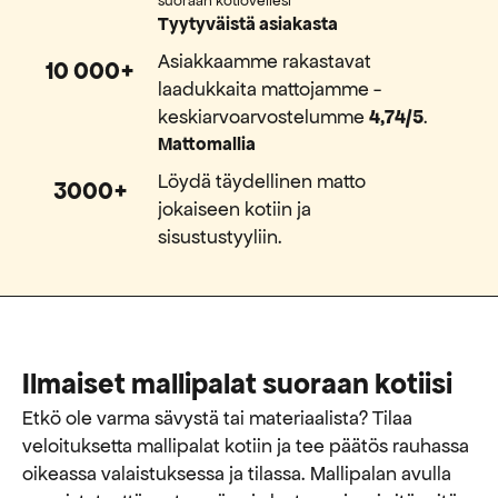
suoraan kotiovellesi
Tyytyväistä asiakasta
Asiakkaamme rakastavat
10 000+
laadukkaita mattojamme -
keskiarvoarvostelumme
4,74/5
.
Mattomallia
Löydä täydellinen matto
3000+
jokaiseen kotiin ja
sisustustyyliin.
Ilmaiset mallipalat suoraan kotiisi
Etkö ole varma sävystä tai materiaalista? Tilaa
veloituksetta mallipalat kotiin ja tee päätös rauhassa
oikeassa valaistuksessa ja tilassa. Mallipalan avulla