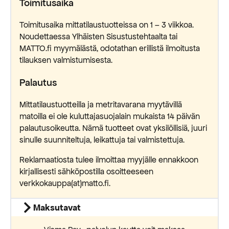
Toimitusaika
Toimitusaika mittatilaustuotteissa on 1 – 3 viikkoa.
Noudettaessa Ylhäisten Sisustustehtaalta tai
MATTO.fi myymälästä, odotathan erillistä ilmoitusta
tilauksen valmistumisesta.
Palautus
Mittatilaustuotteilla ja metritavarana myytävillä
matoilla ei ole kuluttajasuojalain mukaista 14 päivän
palautusoikeutta. Nämä tuotteet ovat yksilöllisiä, juuri
sinulle suunniteltuja, leikattuja tai valmistettuja.
Reklamaatiosta tulee ilmoittaa myyjälle ennakkoon
kirjallisesti sähköpostilla osoitteeseen
verkkokauppa(at)matto.fi.
Maksutavat