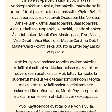
Visma Pay -palvelun kautta voit maksaa
verkkopankkitunnuksilla, lompakolla, maksukorteilla
(credit/debit), laskulla tai osamaksulla. Käytettävissä
ovat seuraavat maksutavat: Osuuspankki, Nordea,
Danske Bank, Oma Säästöpankki, Säästöpankki,
Aktia, Paikallisosuuspankit, S-Pankki, Handelsbanken,
Ålandsbanken, MobilePay, Masterpass, Pivo, Visa-,
Visa Debit-, Visa Electron-, MasterCard- ja Debit
MasterCard -kortit, sekä Jousto ja Enterpay Lasku
yritykselle.
MobilePay: Voit maksaa MobilePay-lompakollasi
mikäli olet sallinut verkkokaupoissa maksamisen
sovelluksen asetuksista. MobilePay-lompakolla
suoritetut maksut veloitetaan lompakkoon liitetyltä
maksukortilta. Mikäli maksun veloittaminen
maksukortilta epäonnistuu, MobilePay-lompakolla
maksaminen ei ole mahdollista verkkokaupassa.
Pivo: Käyttöehdot ovat tarjolla Pivon sivuilla: