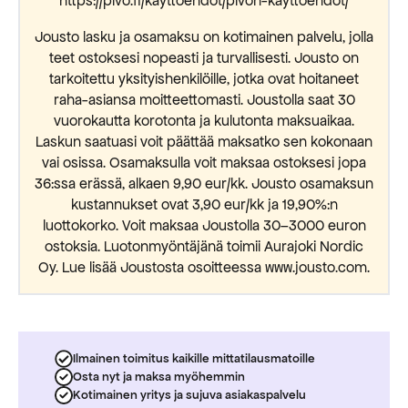
https://pivo.fi/kayttoehdot/pivon-kayttoehdot/
Jousto lasku ja osamaksu on kotimainen palvelu, jolla
teet ostoksesi nopeasti ja turvallisesti. Jousto on
tarkoitettu yksityishenkilöille, jotka ovat hoitaneet
raha-asiansa moitteettomasti. Joustolla saat 30
vuorokautta korotonta ja kulutonta maksuaikaa.
Laskun saatuasi voit päättää maksatko sen kokonaan
vai osissa. Osamaksulla voit maksaa ostoksesi jopa
36:ssa erässä, alkaen 9,90 eur/kk. Jousto osamaksun
kustannukset ovat 3,90 eur/kk ja 19,90%:n
luottokorko. Voit maksaa Joustolla 30–3000 euron
ostoksia. Luotonmyöntäjänä toimii Aurajoki Nordic
Oy. Lue lisää Joustosta osoitteessa www.jousto.com.
Ilmainen toimitus kaikille mittatilausmatoille
Osta nyt ja maksa myöhemmin
Kotimainen yritys ja sujuva asiakaspalvelu