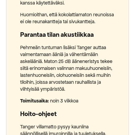
kanssa käytettäväksi.
Huomioithan, että kokolattiamaton reunoissa
ei ole reunakantteja tai sivukantteja.
Parantaa tilan akustiikkaa
Pehmeän tuntuman lisäksi Tanger auttaa
vaimentamaan ääniä ja vähentämään
askelääniä. Maton 25 dB ääneneristys tekee
siitä erinomaisen valinnan makuuhuoneisiin,
lastenhuoneisiin, olohuoneisiin sekä muihin
tiloihin, joissa arvostetaan rauhallista ja
viihtyisää ympäristöä.
Toimitusaika:
noin 3 viikkoa
Hoito-ohjeet
Tanger villamatto pysyy kauniina
säännöllisellä imuroinnilla ja tuuletuksella.