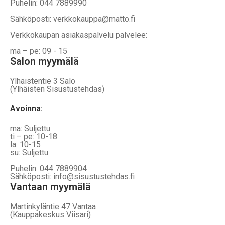
Puhelin: 044 7889990
Sähköposti: verkkokauppa@matto.fi
Verkkokaupan asiakaspalvelu palvelee:
ma – pe: 09 - 15
Salon myymälä
Ylhäistentie 3 Salo
(Ylhäisten Sisustustehdas)
Avoinna:
ma: Suljettu
ti – pe: 10-18
la: 10-15
su: Suljettu
Puhelin: 044 7889904
Sähköposti: info@sisustustehdas.fi
Vantaan myymälä
Martinkyläntie 47 Vantaa
(Kauppakeskus Viisari)