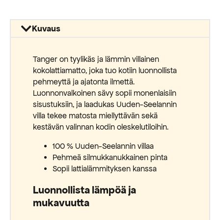
Kuvaus
Tanger on tyylikäs ja lämmin villainen
kokolattiamatto, joka tuo kotiin luonnollista
pehmeyttä ja ajatonta ilmettä.
Luonnonvalkoinen sävy sopii monenlaisiin
sisustuksiin, ja laadukas Uuden-Seelannin
villa tekee matosta miellyttävän sekä
kestävän valinnan kodin oleskelutiloihin.
100 % Uuden-Seelannin villaa
Pehmeä silmukkanukkainen pinta
Sopii lattialämmityksen kanssa
Luonnollista lämpöä ja
mukavuutta