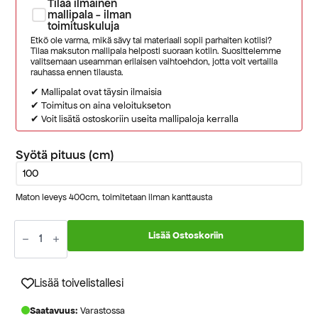
Tilaa ilmainen
mallipala - ilman
toimituskuluja
Etkö ole varma, mikä sävy tai materiaali sopii parhaiten kotiisi?
Tilaa maksuton mallipala helposti suoraan kotiin. Suosittelemme
valitsemaan useamman erilaisen vaihtoehdon, jotta voit vertailla
rauhassa ennen tilausta.
✔ Mallipalat ovat täysin ilmaisia
✔ Toimitus on aina veloitukseton
✔ Voit lisätä ostoskoriin useita mallipaloja kerralla
Syötä pituus (cm)
Maton leveys 400cm, toimitetaan ilman kanttausta
Tanger
hiekka
Lisää Ostoskoriin
596
villa
kokolattiamatto
määrä
Lisää toivelistallesi
Saatavuus:
Varastossa