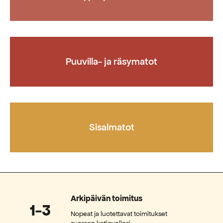
Puuvilla- ja räsymatot
Sisalmatot
Arkipäivän toimitus
1-3
Nopeat ja luotettavat toimitukset