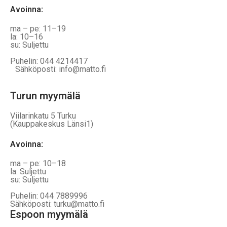
Avoinna
:
ma – pe: 11–19
la: 10–16
su: Suljettu
Puhelin: 044 4214417
Sähköposti: info@matto.fi
Turun myymälä
Viilarinkatu 5 Turku
(Kauppakeskus Länsi1)
Avoinna
:
ma – pe: 10–18
la: Suljettu
su: Suljettu
Puhelin: 044 7889996
Sähköposti: turku@matto.fi
Espoon myymälä