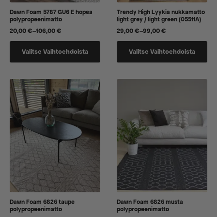
Dawn Foam 5787 GU6 E hopea
Trendy High Lyykia nukkamatto
polypropeenimatto
light grey / light green (05511A)
20,00
€
–
106,00
€
29,00
€
–
99,00
€
Hintaluokka:
Hintaluokka:
20,00 €
29,00 €
Tällä
Tällä
-
-
Valitse Vaihtoehdoista
Valitse Vaihtoehdoista
tuotteella
tuotteella
106,00 €
99,00 €
on
on
useampi
useampi
muunnelma.
muunnelma.
Voit
Voit
tehdä
tehdä
valinnat
valinnat
tuotteen
tuotteen
sivulla.
sivulla.
Dawn Foam 6826 taupe
Dawn Foam 6826 musta
polypropeenimatto
polypropeenimatto