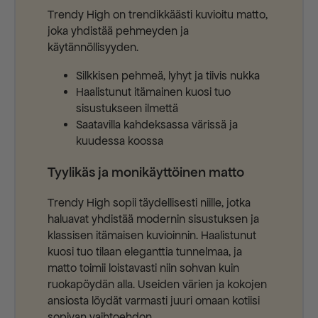
Trendy High on trendikkäästi kuvioitu matto,
joka yhdistää pehmeyden ja
käytännöllisyyden.
Silkkisen pehmeä, lyhyt ja tiivis nukka
Haalistunut itämainen kuosi tuo
sisustukseen ilmettä
Saatavilla kahdeksassa värissä ja
kuudessa koossa
Tyylikäs ja monikäyttöinen matto
Trendy High sopii täydellisesti niille, jotka
haluavat yhdistää modernin sisustuksen ja
klassisen itämaisen kuvioinnin. Haalistunut
kuosi tuo tilaan eleganttia tunnelmaa, ja
matto toimii loistavasti niin sohvan kuin
ruokapöydän alla. Useiden värien ja kokojen
ansiosta löydät varmasti juuri omaan kotiisi
sopivan vaihtoehdon.