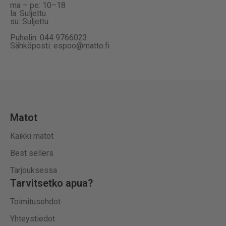
ma – pe: 10–18
la: Suljettu
su: Suljettu
Puhelin: 044 9766023
Sähköposti: espoo@matto.fi
Matot
Kaikki matot
Best sellers
Tarjouksessa
Tarvitsetko apua?
Toimitusehdot
Yhteystiedot