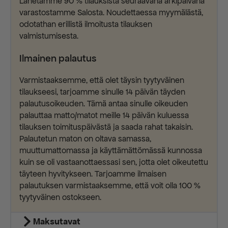
Lähetämme 90 % tilauksista seuraavana arkipäivänä
varastostamme Salosta. Noudettaessa myymälästä,
odotathan erillistä ilmoitusta tilauksen
valmistumisesta.
Ilmainen palautus
Varmistaaksemme, että olet täysin tyytyväinen
tilaukseesi, tarjoamme sinulle 14 päivän täyden
palautusoikeuden. Tämä antaa sinulle oikeuden
palauttaa matto/matot meille 14 päivän kuluessa
tilauksen toimituspäivästä ja saada rahat takaisin.
Palautetun maton on oltava samassa,
muuttumattomassa ja käyttämättömässä kunnossa
kuin se oli vastaanottaessasi sen, jotta olet oikeutettu
täyteen hyvitykseen. Tarjoamme ilmaisen
palautuksen varmistaaksemme, että voit olla 100 %
tyytyväinen ostokseen.
Maksutavat