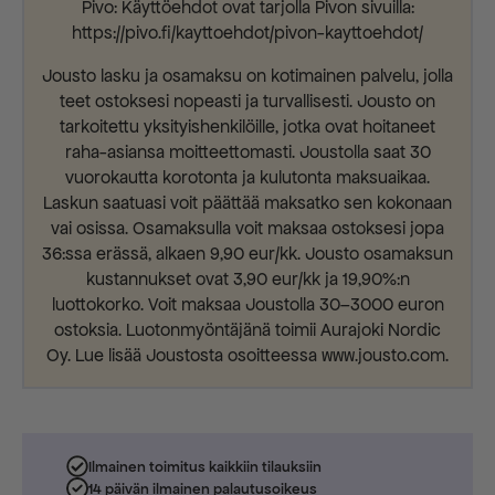
Pivo: Käyttöehdot ovat tarjolla Pivon sivuilla:
https://pivo.fi/kayttoehdot/pivon-kayttoehdot/
Jousto lasku ja osamaksu on kotimainen palvelu, jolla
teet ostoksesi nopeasti ja turvallisesti. Jousto on
tarkoitettu yksityishenkilöille, jotka ovat hoitaneet
raha-asiansa moitteettomasti. Joustolla saat 30
vuorokautta korotonta ja kulutonta maksuaikaa.
Laskun saatuasi voit päättää maksatko sen kokonaan
vai osissa. Osamaksulla voit maksaa ostoksesi jopa
36:ssa erässä, alkaen 9,90 eur/kk. Jousto osamaksun
kustannukset ovat 3,90 eur/kk ja 19,90%:n
luottokorko. Voit maksaa Joustolla 30–3000 euron
ostoksia. Luotonmyöntäjänä toimii Aurajoki Nordic
Oy. Lue lisää Joustosta osoitteessa www.jousto.com.
Ilmainen toimitus kaikkiin tilauksiin
14 päivän ilmainen palautusoikeus