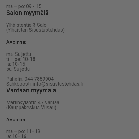
ma – pe: 09 - 15
Salon myymälä
Ylhäistentie 3 Salo
(Ylhäisten Sisustustehdas)
Avoinna:
ma: Suljettu
ti – pe: 10-18
la: 10-15
su: Suljettu
Puhelin: 044 7889904
Sähköposti: info@sisustustehdas.fi
Vantaan myymälä
Martinkyläntie 47 Vantaa
(Kauppakeskus Viisari)
Avoinna
:
ma – pe: 11–19
la: 10–16