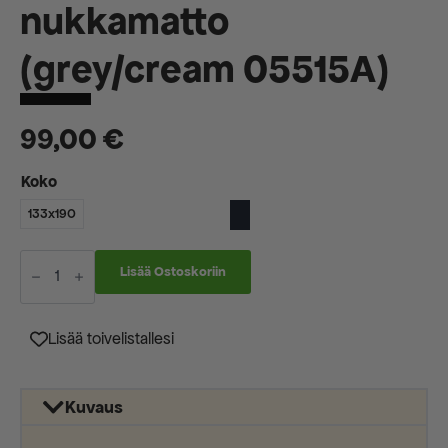
nukkamatto
(grey/cream 05515A)
99,00
€
Koko
133x190
Trendy
High
Lisää Ostoskoriin
Kimmer
nukkamatto
(grey/cream
05515A)
Lisää toivelistallesi
määrä
Kuvaus