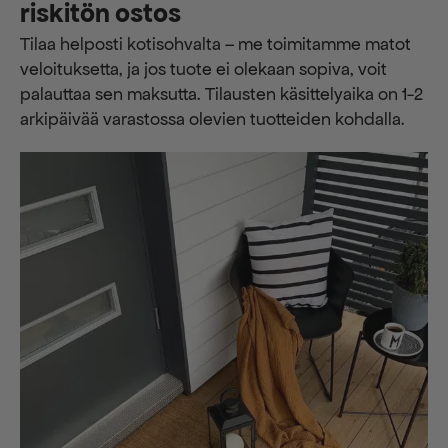
riskitön ostos
Tilaa helposti kotisohvalta – me toimitamme matot
veloituksetta, ja jos tuote ei olekaan sopiva, voit
palauttaa sen maksutta. ​​Tilausten käsittelyaika on 1-2
arkipäivää varastossa olevien tuotteiden kohdalla.