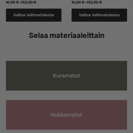
41,00
€
–
152,00
€
41,00
€
–
152,00
€
Hintaluokka:
Hintaluokka:
41,00 €
41,00 €
Tällä
Tällä
-
-
Valitse Vaihtoehdoista
Valitse Vaihtoehdoista
tuotteella
tuotteella
152,00 €
152,00 €
on
on
useampi
useampi
Selaa materiaaleittain
muunnelma.
muunnelma.
Voit
Voit
tehdä
tehdä
valinnat
valinnat
tuotteen
tuotteen
sivulla.
sivulla.
Kuramatot
Nukkamatot