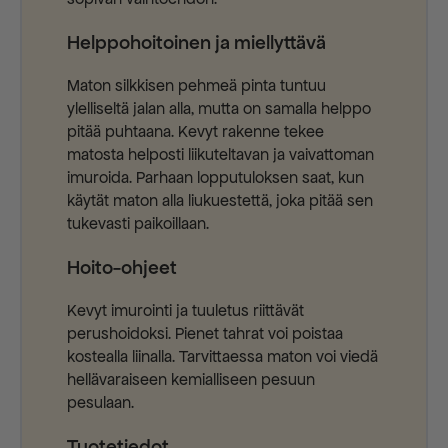
Helppohoitoinen ja miellyttävä
Maton silkkisen pehmeä pinta tuntuu
ylelliseltä jalan alla, mutta on samalla helppo
pitää puhtaana. Kevyt rakenne tekee
matosta helposti liikuteltavan ja vaivattoman
imuroida. Parhaan lopputuloksen saat, kun
käytät maton alla liukuestettä, joka pitää sen
tukevasti paikoillaan.
Hoito-ohjeet
Kevyt imurointi ja tuuletus riittävät
perushoidoksi. Pienet tahrat voi poistaa
kostealla liinalla. Tarvittaessa maton voi viedä
hellävaraiseen kemialliseen pesuun
pesulaan.
Tuotetiedot