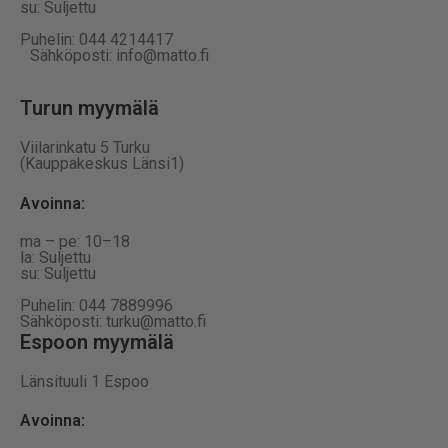
su: Suljettu
Puhelin: 044 4214417
Sähköposti: info@matto.fi
Turun myymälä
Viilarinkatu 5 Turku
(Kauppakeskus Länsi1)
Avoinna
:
ma – pe: 10–18
la: Suljettu
su: Suljettu
Puhelin: 044 7889996
Sähköposti: turku@matto.fi
Espoon myymälä
Länsituuli 1 Espoo
Avoinna
: