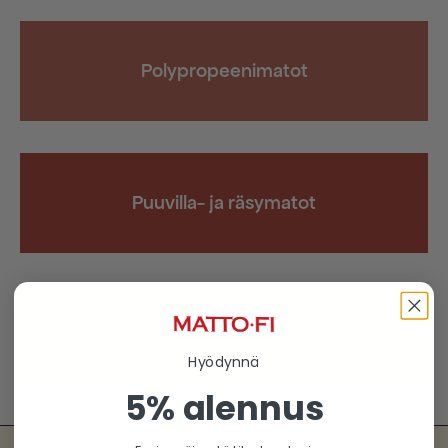
Polypropeenimatot
Puuvilla- ja räsymatot
Sisalmatot
Hyödynnä
5% alennus