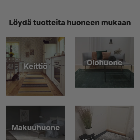
Löydä tuotteita huoneen mukaan
Olohuone
Keittiö
Makuuhuone