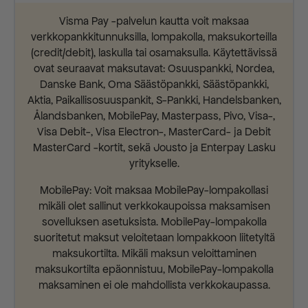
Visma Pay -palvelun kautta voit maksaa
verkkopankkitunnuksilla, lompakolla, maksukorteilla
(credit/debit), laskulla tai osamaksulla. Käytettävissä
ovat seuraavat maksutavat: Osuuspankki, Nordea,
Danske Bank, Oma Säästöpankki, Säästöpankki,
Aktia, Paikallisosuuspankit, S-Pankki, Handelsbanken,
Ålandsbanken, MobilePay, Masterpass, Pivo, Visa-,
Visa Debit-, Visa Electron-, MasterCard- ja Debit
MasterCard -kortit, sekä Jousto ja Enterpay Lasku
yritykselle.
MobilePay: Voit maksaa MobilePay-lompakollasi
mikäli olet sallinut verkkokaupoissa maksamisen
sovelluksen asetuksista. MobilePay-lompakolla
suoritetut maksut veloitetaan lompakkoon liitetyltä
maksukortilta. Mikäli maksun veloittaminen
maksukortilta epäonnistuu, MobilePay-lompakolla
maksaminen ei ole mahdollista verkkokaupassa.