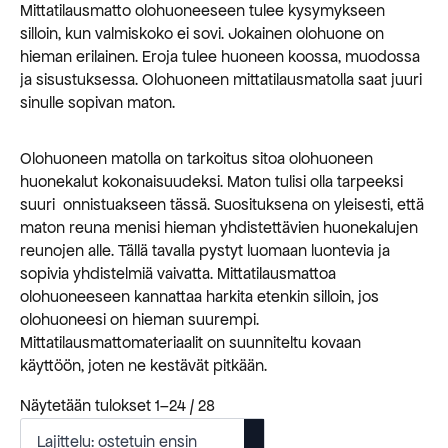
Mittatilausmatto olohuoneeseen tulee kysymykseen
silloin, kun valmiskoko ei sovi. Jokainen olohuone on
hieman erilainen. Eroja tulee huoneen koossa, muodossa
ja sisustuksessa. Olohuoneen mittatilausmatolla saat juuri
sinulle sopivan maton.
Olohuoneen matolla on tarkoitus sitoa olohuoneen
huonekalut kokonaisuudeksi. Maton tulisi olla tarpeeksi
suuri onnistuakseen tässä. Suosituksena on yleisesti, että
maton reuna menisi hieman yhdistettävien huonekalujen
reunojen alle. Tällä tavalla pystyt luomaan luontevia ja
sopivia yhdistelmiä vaivatta. Mittatilausmattoa
olohuoneeseen kannattaa harkita etenkin silloin, jos
olohuoneesi on hieman suurempi.
Mittatilausmattomateriaalit on suunniteltu kovaan
käyttöön, joten ne kestävät pitkään.
Suosituimmat
Näytetään tulokset 1–24 / 28
ensin