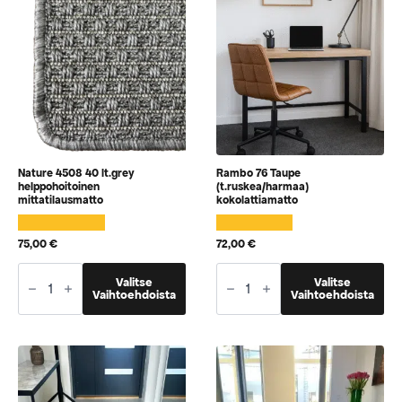
tuotteen
tuotteen
sivulla
sivulla
Nature 4508 40 lt.grey
Rambo 76 Taupe
helppohoitoinen
(t.ruskea/harmaa)
mittatilausmatto
kokolattiamatto
75,00
€
72,00
€
Nature
Rambo
Tällä
Tällä
4508
Valitse
76
Valitse
tuotteella
tuotteella
Vaihtoehdoista
Vaihtoehdoista
40
Taupe
lt.grey
(t.ruskea/harmaa)
on
on
helppohoitoinen
kokolattiamatto
vaihtoehtoja,
vaihtoehtoja,
mittatilausmatto
määrä
jotka
jotka
määrä
voidaan
voidaan
valita
valita