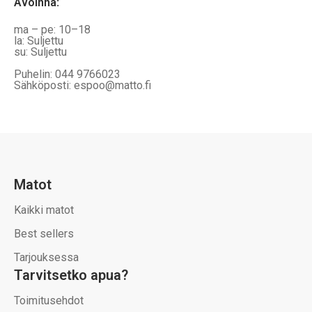
Avoinna
:
ma – pe: 10–18
la: Suljettu
su: Suljettu
Puhelin: 044 9766023
Sähköposti: espoo@matto.fi
Matot
Kaikki matot
Best sellers
Tarjouksessa
Tarvitsetko apua?
Toimitusehdot