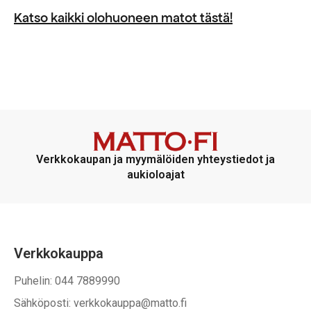
sivulla
sivulla
Katso kaikki olohuoneen matot tästä!
Verkkokaupan ja myymälöiden yhteystiedot ja
aukioloajat
Verkkokauppa
Puhelin: 044 7889990
Sähköposti: verkkokauppa@matto.fi