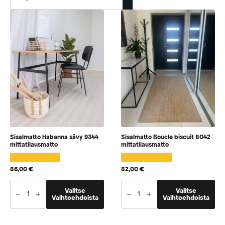
Sisalmatto Habanna sävy 9344
Sisalmatto Boucle biscuit 8042
mittatilausmatto
mittatilausmatto
86,00
€
82,00
€
Sisalmatto
Sisalmatto
Tällä
Tällä
Habanna
Valitse
Boucle
Valitse
tuotteella
tuotteella
Vaihtoehdoista
Vaihtoehdoista
sävy
biscuit
9344
8042
on
on
mittatilausmatto
mittatilausmatto
vaihtoehtoja,
vaihtoehtoja,
määrä
määrä