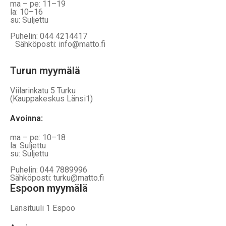
ma – pe: 11–19
la: 10–16
su: Suljettu
Puhelin: 044 4214417
Sähköposti: info@matto.fi
Turun myymälä
Viilarinkatu 5 Turku
(Kauppakeskus Länsi1)
Avoinna
:
ma – pe: 10–18
la: Suljettu
su: Suljettu
Puhelin: 044 7889996
Sähköposti: turku@matto.fi
Espoon myymälä
Länsituuli 1 Espoo