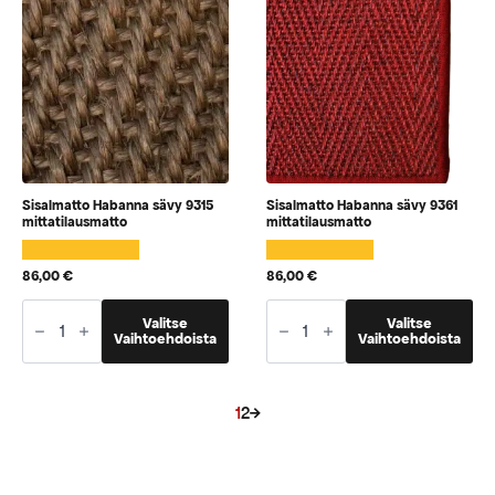
tuotteen
tuotteen
sivulla
sivulla
Sisalmatto Habanna sävy 9315
Sisalmatto Habanna sävy 9361
mittatilausmatto
mittatilausmatto
86,00
€
86,00
€
Sisalmatto
Sisalmatto
Tällä
Tällä
Habanna
Valitse
Habanna
Valitse
tuotteella
tuotteella
Vaihtoehdoista
Vaihtoehdoista
sävy
sävy
9315
9361
on
on
mittatilausmatto
mittatilausmatto
vaihtoehtoja,
vaihtoehtoja,
määrä
määrä
jotka
jotka
1
2
→
voidaan
voidaan
valita
valita
tuotteen
tuotteen