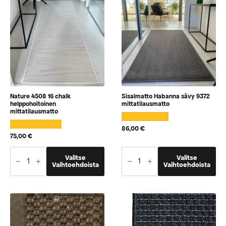
tuotteen
tuotteen
sivulla
sivulla
Nature 4508 16 chalk
Sisalmatto Habanna sävy 9372
helppohoitoinen
mittatilausmatto
mittatilausmatto
86,00
€
75,00
€
Nature
Sisalmatto
Tällä
Tällä
4508
Valitse
Habanna
Valitse
tuotteella
tuotteella
Vaihtoehdoista
Vaihtoehdoista
16
sävy
chalk
9372
on
on
helppohoitoinen
mittatilausmatto
vaihtoehtoja,
vaihtoehtoja,
mittatilausmatto
määrä
jotka
jotka
määrä
voidaan
voidaan
valita
valita