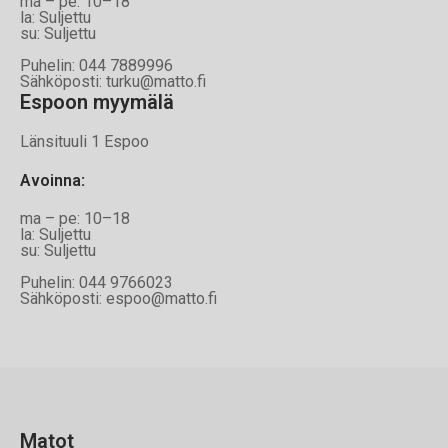
ma – pe: 10–18
la: Suljettu
su: Suljettu
Puhelin: 044 7889996
Sähköposti: turku@matto.fi
Espoon myymälä
Länsituuli 1 Espoo
Avoinna
:
ma – pe: 10–18
la: Suljettu
su: Suljettu
Puhelin: 044 9766023
Sähköposti: espoo@matto.fi
Matot