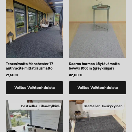
voidaan
voidaan
valita
valita
tuotteen
tuotteen
sivulla
sivulla
Terassimatto Manchester 77
Kaarna harmaa käytävämatto
anthracite mittatilausmatto
leveys 100cm (grey-sugar)
21,50
€
42,00
€
Tällä
Tällä
Valitse Vaihtoehdoista
Valitse Vaihtoehdoista
tuotteella
tuotteella
on
on
vaihtoehtoja,
vaihtoehtoja,
Bestseller
Likaa hylkivä
Bestseller
Imukykyinen
jotka
jotka
voidaan
voidaan
valita
valita
tuotteen
tuotteen