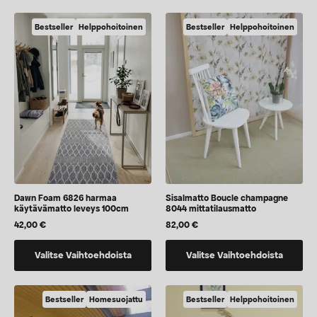
on
on
Hyödynnä
useampi
vaihtoehtoja,
Bestseller
Helppohoitoinen
Bestseller
Helppohoitoinen
5% alennus
muunnelma.
jotka
Voit
voidaan
tehdä
valita
Ensimmäisestä tilauksestasi.
valinnat
tuotteen
tuotteen
sivulla
sivulla.
Kyllä, haluan alennuksen
Uutiskirjeen tilaamalla sallit Maripa Oy:n lähettää sinulle viestejä, sekä vahvistat lukeneesi ja
hyväksyvän
tietosuojaselosteen.
Dawn Foam 6826 harmaa
Sisalmatto Boucle champagne
käytävämatto leveys 100cm
8044 mittatilausmatto
42,00
€
82,00
€
Tällä
Tällä
Valitse Vaihtoehdoista
Valitse Vaihtoehdoista
tuotteella
tuotteella
on
on
vaihtoehtoja,
vaihtoehtoja,
Bestseller
Homesuojattu
Bestseller
Helppohoitoinen
jotka
jotka