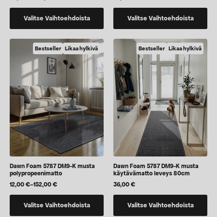
Hintaluokka:
20,00 €
Tällä
Tällä
-
Valitse Vaihtoehdoista
Valitse Vaihtoehdoista
152,00 €
tuotteella
tuotteella
on
on
useampi
vaihtoehtoja,
Bestseller
Likaa hylkivä
Bestseller
Likaa hylkivä
muunnelma.
jotka
Voit
voidaan
tehdä
valita
valinnat
tuotteen
tuotteen
sivulla
sivulla.
Dawn Foam 5787 DM9-K musta
Dawn Foam 5787 DM9-K musta
polypropeenimatto
käytävämatto leveys 80cm
12,00
€
–
152,00
€
36,00
€
Hintaluokka:
12,00 €
Tällä
Tällä
-
Valitse Vaihtoehdoista
Valitse Vaihtoehdoista
152,00 €
tuotteella
tuotteella