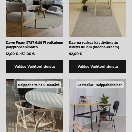
tuotteen
tuotteen
sivulla.
sivulla.
Dawn Foam 5787 GU6 W valkoinen
Kaarna ruskea käytävämatto
polypropeenimatto
leveys 100cm (mocha-cream)
12,00
€
–
152,00
€
42,00
€
Hintaluokka:
12,00 €
Tällä
Tällä
-
Valitse Vaihtoehdoista
Valitse Vaihtoehdoista
152,00 €
tuotteella
tuotteella
on
on
useampi
vaihtoehtoja,
Helppohoitoinen
Kestävä
Bestseller
Helppohoitoinen
muunnelma.
jotka
Voit
voidaan
tehdä
valita
valinnat
tuotteen
tuotteen
sivulla
sivulla.