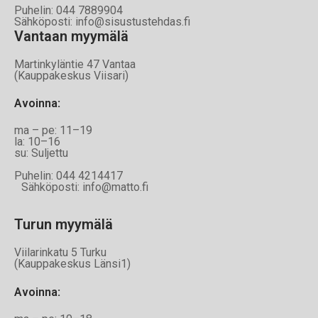
Puhelin: 044 7889904
Sähköposti: info@sisustustehdas.fi
Vantaan myymälä
Martinkyläntie 47 Vantaa
(Kauppakeskus Viisari)
Avoinna
:
ma – pe: 11–19
la: 10–16
su: Suljettu
Puhelin: 044 4214417
Sähköposti: info@matto.fi
Turun myymälä
Viilarinkatu 5 Turku
(Kauppakeskus Länsi1)
Avoinna
: