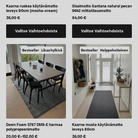
Kaarna ruskea käytävämatto
Sisalmatto Santana natural pecan
leveys 80cm (mocha-cream)
9642 mittatilausmatto
36,00
€
84,00
€
Tällä
Tällä
Valitse Vaihtoehdoista
Valitse Vaihtoehdoista
tuotteella
tuotteella
on
on
vaihtoehtoja,
vaihtoehtoja,
Bestseller
Likaa hylkivä
Bestseller
Helppohoitoinen
jotka
jotka
voidaan
voidaan
valita
valita
tuotteen
tuotteen
sivulla
sivulla
Dawn Foam 5787 DM9-E harmaa
Kaarna musta käytävämatto
polypropeenimatto
leveys 80cm
20,00
€
–
152,00
€
36,00
€