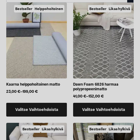
Bestseller
Helppohoitoinen
Bestseller
Likaa hylkivä
Kaarna helppohoitoinen matto
Dawn Foam 6826 harmaa
polypropeenimatto
23,00
€
–
199,00
€
Hintaluokka:
41,00
€
–
152,00
€
23,00 €
Hintaluokka:
-
41,00 €
Tällä
Tällä
199,00 €
-
Valitse Vaihtoehdoista
Valitse Vaihtoehdoista
152,00 €
tuotteella
tuotteella
on
on
useampi
useampi
Bestseller
Likaa hylkivä
Bestseller
Likaa hylkivä
muunnelma.
muunnelma.