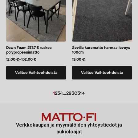
sivulla
sivulla
Dawn Foam 5787 E ruskea
Sevilla kuramatto harmaa leveys
polypropeenimatto
100cm
12,00
€
–
152,00
€
19,00
€
Hintaluokka:
12,00 €
Tällä
Tällä
-
Valitse Vaihtoehdoista
Valitse Vaihtoehdoista
152,00 €
tuotteella
tuotteella
on
on
useampi
vaihtoehtoja,
1
2
3
4
…
29
30
31
→
muunnelma.
jotka
Voit
voidaan
tehdä
valita
valinnat
tuotteen
Verkkokaupan ja myymälöiden yhteystiedot ja
tuotteen
sivulla
aukioloajat
sivulla.