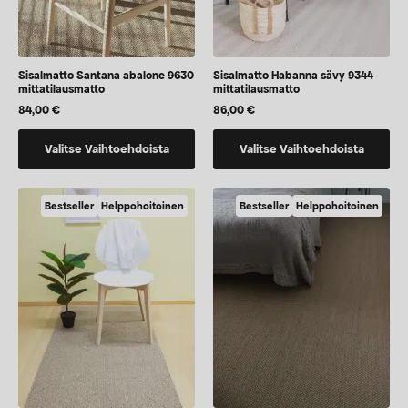
Sisalmatto Santana abalone 9630
Sisalmatto Habanna sävy 9344
mittatilausmatto
mittatilausmatto
84,00
€
86,00
€
Tällä
Tällä
Valitse Vaihtoehdoista
Valitse Vaihtoehdoista
tuotteella
tuotteella
on
on
vaihtoehtoja,
vaihtoehtoja,
Bestseller
Helppohoitoinen
Bestseller
Helppohoitoinen
jotka
jotka
voidaan
voidaan
valita
valita
tuotteen
tuotteen
sivulla
sivulla