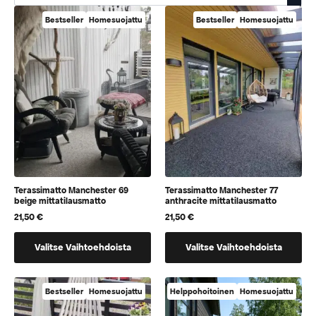
Bestseller
Homesuojattu
Bestseller
Homesuojattu
Terassimatto Manchester 69
Terassimatto Manchester 77
beige mittatilausmatto
anthracite mittatilausmatto
21,50
€
21,50
€
Tällä
Tällä
Valitse Vaihtoehdoista
Valitse Vaihtoehdoista
tuotteella
tuotteella
on
on
vaihtoehtoja,
vaihtoehtoja,
Bestseller
Homesuojattu
Helppohoitoinen
Homesuojattu
jotka
jotka