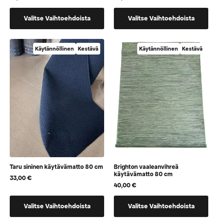
Tällä
Tällä
Valitse Vaihtoehdoista
Valitse Vaihtoehdoista
tuotteella
tuotteella
on
on
vaihtoehtoja,
vaihtoehtoja,
Käytännöllinen
Kestävä
Käytännöllinen
Kestävä
jotka
jotka
voidaan
voidaan
valita
valita
tuotteen
tuotteen
sivulla
sivulla
Taru sininen käytävämatto 80 cm
Brighton vaaleanvihreä
käytävämatto 80 cm
33,00
€
40,00
€
Tällä
Tällä
Valitse Vaihtoehdoista
Valitse Vaihtoehdoista
tuotteella
tuotteella