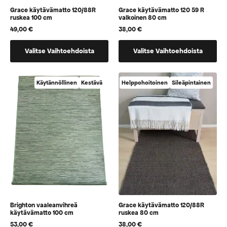
Grace käytävämatto 120/88R
Grace käytävämatto 120 59 R
ruskea 100 cm
valkoinen 80 cm
49,00
€
38,00
€
Tällä
Tällä
Valitse Vaihtoehdoista
Valitse Vaihtoehdoista
tuotteella
tuotteella
on
on
vaihtoehtoja,
vaihtoehtoja,
Käytännöllinen
Kestävä
Helppohoitoinen
Sileäpintainen
jotka
jotka
voidaan
voidaan
valita
valita
tuotteen
tuotteen
sivulla
sivulla
Brighton vaaleanvihreä
Grace käytävämatto 120/88R
käytävämatto 100 cm
ruskea 80 cm
53,00
€
38,00
€