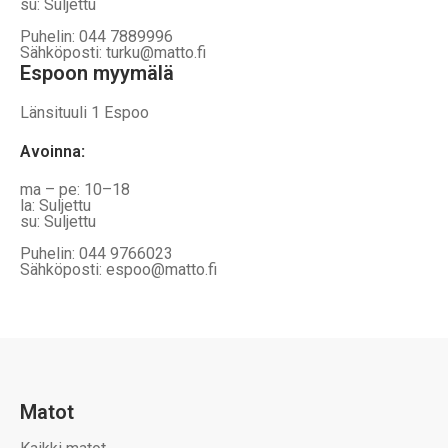
su: Suljettu
Puhelin: 044 7889996
Sähköposti: turku@matto.fi
Espoon myymälä
Länsituuli 1 Espoo
Avoinna
:
ma – pe: 10–18
la: Suljettu
su: Suljettu
Puhelin: 044 9766023
Sähköposti: espoo@matto.fi
Matot