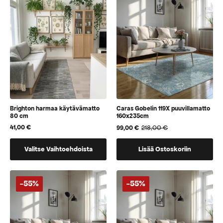
voidaan
valita
tuotteen
sivulla
Brighton harmaa käytävämatto
Caras Gobelin 119X puuvillamatto
80 cm
160x235cm
41,00
€
218,00
€
99,00
€
Alkuperäinen
Nykyinen
hinta
hinta
Tällä
oli:
on:
Valitse Vaihtoehdoista
Lisää Ostoskoriin
218,00 €.
99,00 €.
tuotteella
on
vaihtoehtoja,
-55%
-55%
jotka
voidaan
valita