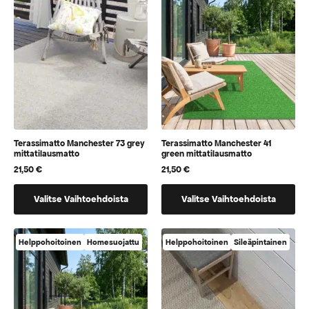
voidaan
voidaan
valita
valita
tuotteen
tuotteen
sivulla
sivulla
Terassimatto Manchester 73 grey
Terassimatto Manchester 41
mittatilausmatto
green mittatilausmatto
21,50
€
21,50
€
Tällä
Tällä
Valitse Vaihtoehdoista
Valitse Vaihtoehdoista
tuotteella
tuotteella
on
on
vaihtoehtoja,
vaihtoehtoja,
Helppohoitoinen
Homesuojattu
Helppohoitoinen
Sileäpintainen
jotka
jotka
voidaan
voidaan
valita
valita
tuotteen
tuotteen