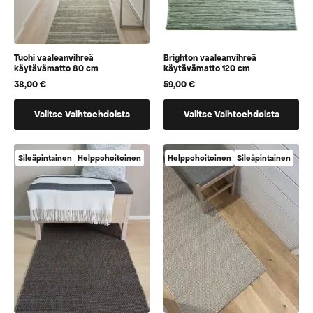
Tuohi vaaleanvihreä
Brighton vaaleanvihreä
käytävämatto 80 cm
käytävämatto 120 cm
38,00
€
59,00
€
Tällä
Tällä
Valitse Vaihtoehdoista
Valitse Vaihtoehdoista
tuotteella
tuotteella
on
on
vaihtoehtoja,
vaihtoehtoja,
Sileäpintainen
Helppohoitoinen
Helppohoitoinen
Sileäpintainen
jotka
jotka
voidaan
voidaan
valita
valita
tuotteen
tuotteen
sivulla
sivulla