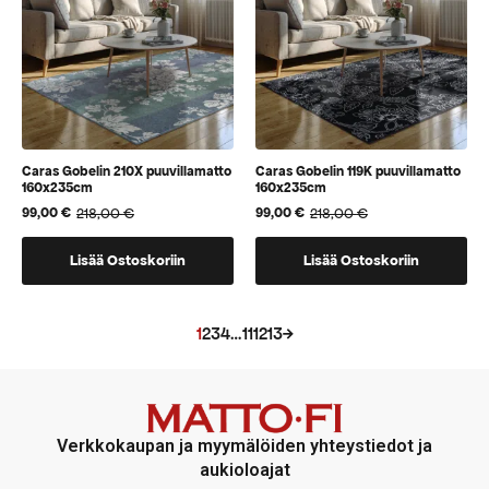
tuotteen
sivulla
Caras Gobelin 210X puuvillamatto
Caras Gobelin 119K puuvillamatto
160x235cm
160x235cm
218,00
€
218,00
€
99,00
€
99,00
€
Alkuperäinen
Nykyinen
Alkuperäinen
Nykyinen
hinta
hinta
hinta
hinta
oli:
on:
oli:
on:
Lisää Ostoskoriin
Lisää Ostoskoriin
218,00 €.
99,00 €.
218,00 €.
99,00 €.
1
2
3
4
…
11
12
13
→
Verkkokaupan ja myymälöiden yhteystiedot ja
aukioloajat