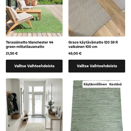
sivulla
sivulla
Terassimatto Manchester 44
Grace käytävämatto 120 59 R
green mittatilausmatto
valkoinen 100 cm
21,50
€
49,00
€
Tällä
Tällä
Valitse Vaihtoehdoista
Valitse Vaihtoehdoista
tuotteella
tuotteella
on
on
vaihtoehtoja,
vaihtoehtoja,
Käytännöllinen
Kestävä
jotka
jotka
voidaan
voidaan
valita
valita
tuotteen
tuotteen
sivulla
sivulla