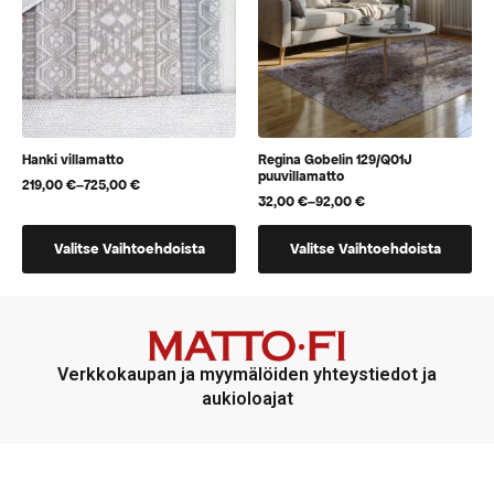
tuotteen
tuotteen
sivulla.
sivulla.
Hanki villamatto
Regina Gobelin 129/Q01J
puuvillamatto
219,00
€
–
725,00
€
Hintaluokka:
32,00
€
–
92,00
€
219,00 €
Hintaluokka:
-
32,00 €
Tällä
Tällä
725,00 €
-
Valitse Vaihtoehdoista
Valitse Vaihtoehdoista
92,00 €
tuotteella
tuotteella
on
on
useampi
useampi
muunnelma.
muunnelma.
Voit
Voit
Verkkokaupan ja myymälöiden yhteystiedot ja
tehdä
tehdä
aukioloajat
valinnat
valinnat
tuotteen
tuotteen
sivulla.
sivulla.