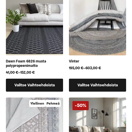
Voit
Voit
tehdä
tehdä
valinnat
valinnat
tuotteen
tuotteen
sivulla.
sivulla.
Dawn Foam 6826 musta
Vinter
polypropeenimatto
195,00
€
–
603,00
€
Hintaluokka:
41,00
€
–
152,00
€
Hintaluokka:
195,00 €
41,00 €
-
Tällä
Tällä
-
603,00 €
Valitse Vaihtoehdoista
Valitse Vaihtoehdoista
152,00 €
tuotteella
tuotteella
on
on
useampi
useampi
Ylellinen
Pehmeä
-50%
muunnelma.
muunnelma.
Voit
Voit
tehdä
tehdä
valinnat
valinnat