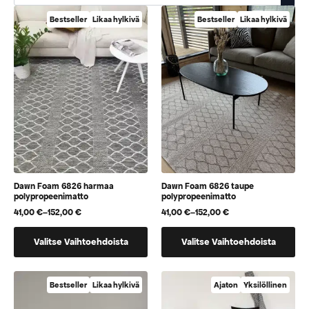
Bestseller
Likaa hylkivä
Bestseller
Likaa hylkivä
Dawn Foam 6826 harmaa
Dawn Foam 6826 taupe
polypropeenimatto
polypropeenimatto
41,00
€
–
152,00
€
41,00
€
–
152,00
€
Hintaluokka:
Hintaluokka:
41,00 €
41,00 €
Tällä
Tällä
-
-
Valitse Vaihtoehdoista
Valitse Vaihtoehdoista
152,00 €
152,00 €
tuotteella
tuotteella
on
on
useampi
useampi
Bestseller
Likaa hylkivä
Ajaton
Yksilöllinen
muunnelma.
muunnelma.