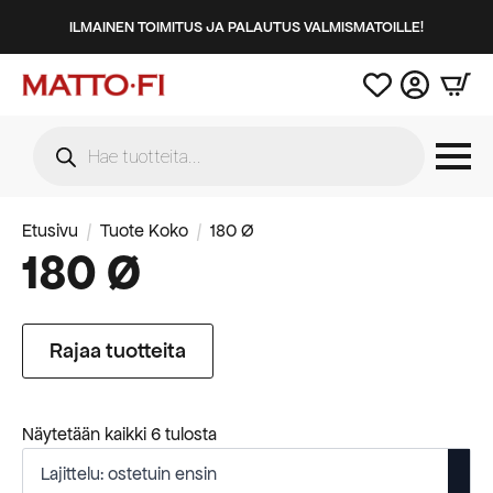
ILMAINEN TOIMITUS JA PALAUTUS VALMISMATOILLE!
Products
search
Etusivu
Tuote Koko
180 Ø
180 Ø
Rajaa tuotteita
Suosituimmat
Näytetään kaikki 6 tulosta
ensin