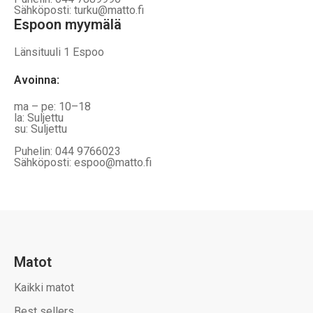
Sähköposti: turku@matto.fi
Espoon myymälä
Länsituuli 1 Espoo
Avoinna
:
ma – pe: 10–18
la: Suljettu
su: Suljettu
Puhelin: 044 9766023
Sähköposti: espoo@matto.fi
Matot
Kaikki matot
Best sellers