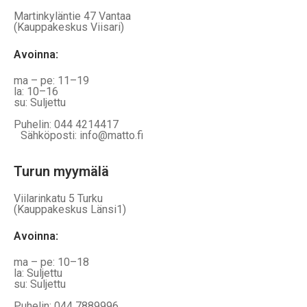
Martinkyläntie 47 Vantaa
(Kauppakeskus Viisari)
Avoinna
:
ma – pe: 11–19
la: 10–16
su: Suljettu
Puhelin: 044 4214417
Sähköposti: info@matto.fi
Turun myymälä
Viilarinkatu 5 Turku
(Kauppakeskus Länsi1)
Avoinna
:
ma – pe: 10–18
la: Suljettu
su: Suljettu
Puhelin: 044 7889996