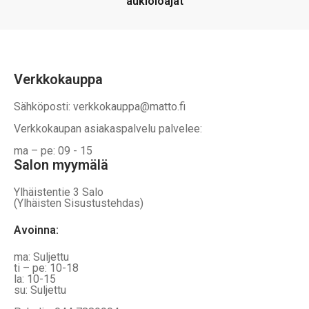
aukioloajat
Verkkokauppa
Sähköposti: verkkokauppa@matto.fi
Verkkokaupan asiakaspalvelu palvelee:
ma – pe: 09 - 15
Salon myymälä
Ylhäistentie 3 Salo
(Ylhäisten Sisustustehdas)
Avoinna:
ma: Suljettu
ti – pe: 10-18
la: 10-15
su: Suljettu