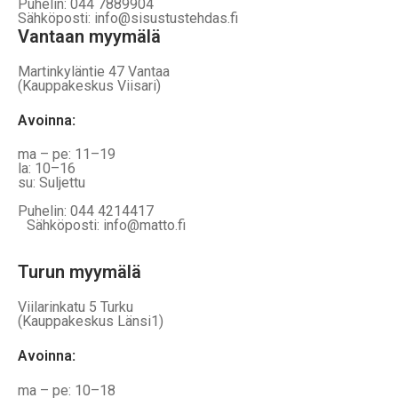
Puhelin: 044 7889904
Sähköposti: info@sisustustehdas.fi
Vantaan myymälä
Martinkyläntie 47 Vantaa
(Kauppakeskus Viisari)
Avoinna
:
ma – pe: 11–19
la: 10–16
su: Suljettu
Puhelin: 044 4214417
Sähköposti: info@matto.fi
Turun myymälä
Viilarinkatu 5 Turku
(Kauppakeskus Länsi1)
Avoinna
:
ma – pe: 10–18