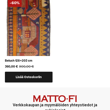
-60%
Beluch 128×203 cm
900,00
€
360,00
€
Alkuperäinen
Nykyinen
hinta
hinta
oli:
on:
Lisää Ostoskoriin
900,00 €.
360,00 €.
Verkkokaupan ja myymälöiden yhteystiedot ja