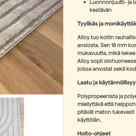
Luonnonjuutti- ja 
kestävän
Tyylikäs ja monikäyttö
Alloy tuo kotiin rauhall
ansiosta. Sen 18 mm kor
mukavuutta, mikä tekee s
Alloy sopii olohuonees
joissa arvostat sekä kod
Laatu ja käytännöllisyy
Polypropeenista ja poly
miellyttävä että helppoh
pitävät maton tukevasti 
käyttöiän.
Hoito-ohjeet