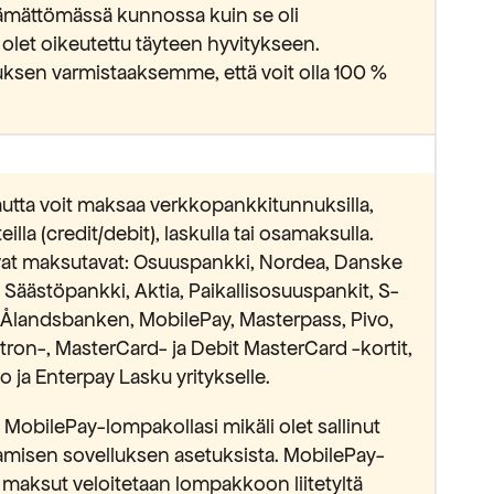
ämättömässä kunnossa kuin se oli
 olet oikeutettu täyteen hyvitykseen.
ksen varmistaaksemme, että voit olla 100 %
utta voit maksaa verkkopankkitunnuksilla,
lla (credit/debit), laskulla tai osamaksulla.
avat maksutavat: Osuuspankki, Nordea, Danske
äästöpankki, Aktia, Paikallisosuuspankit, S-
Ålandsbanken, MobilePay, Masterpass, Pivo,
ectron-, MasterCard- ja Debit MasterCard -kortit,
 ja Enterpay Lasku yritykselle.
MobilePay-lompakollasi mikäli olet sallinut
isen sovelluksen asetuksista. MobilePay-
 maksut veloitetaan lompakkoon liitetyltä