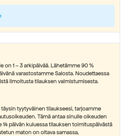
e
lle on 1 – 3 arkipäivää. Lähetämme 90 %
ipäivänä varastostamme Salosta. Noudettaessa
stä ilmoitusta tilauksen valmistumisesta.
täysin tyytyväinen tilaukseesi, tarjoamme
lautusoikeuden. Tämä antaa sinulle oikeuden
e 14 päivän kuluessa tilauksen toimituspäivästä
lautetun maton on oltava samassa,