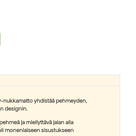
oy-nukkamatto yhdistää pehmeyden,
än designin.
pehmeä ja miellyttävä jalan alla
sopii monenlaiseen sisustukseen