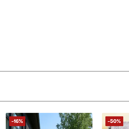
-16%
-50%