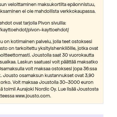
sun veloittaminen maksukortilta epäonnistuu,
saminen ei ole mahdollista verkkokaupassa.
hdot ovat tarjolla Pivon sivuilla:
fi/kayttoehdot/pivon-kayttoehdot/
 on kotimainen palvelu, jolla teet ostoksesi
usto on tarkoitettu yksityishenkilöille, jotka ovat
oitteettomasti. Joustolla saat 30 vuorokautta
suaikaa. Laskun saatuasi voit päättää maksatko
Osamaksulla voit maksaa ostoksesi jopa 36:ssa
kk. Jousto osamaksun kustannukset ovat 3,90
okorko. Voit maksaa Joustolla 30–3000 euron
 toimii Aurajoki Nordic Oy. Lue lisää Joustosta
tteessa www.jousto.com.