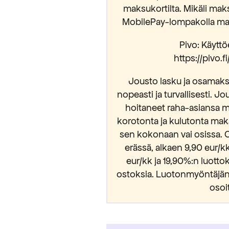
maksukortilta. Mikäli mak
MobilePay-lompakolla mak
Pivo: Käyttöe
https://pivo.
Jousto lasku ja osamaksu
nopeasti ja turvallisesti. Jo
hoitaneet raha-asiansa m
korotonta ja kulutonta mak
sen kokonaan vai osissa. 
erässä, alkaen 9,90 eur/
eur/kk ja 19,90%:n luott
ostoksia. Luotonmyöntäjänä
osoi