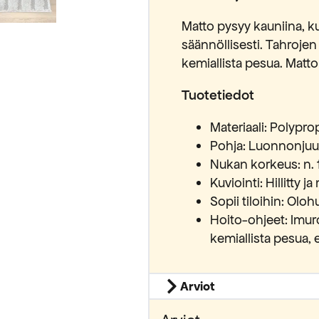
Matto pysyy kauniina, ku
säännöllisesti. Tahrojen 
kemiallista pesua. Matt
Tuotetiedot
Materiaali: Polypro
Pohja: Luonnonjuutt
Nukan korkeus: n.
Kuviointi: Hillitty j
Sopii tiloihin: Ol
Hoito-ohjeet: Imuroi
kemiallista pesua,
Arviot