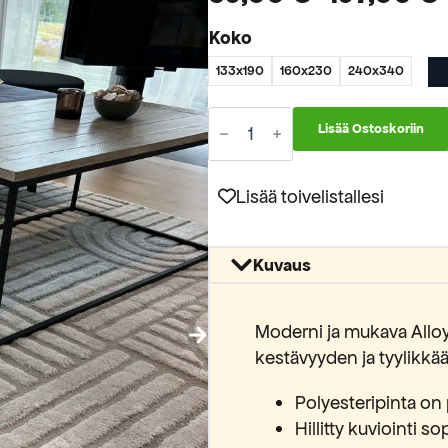
Hintaluokka:
Koko
59,00 €
133x190
160x230
240x340
-
197,00 €
Alloy
Lisää Ostoskoriin
nukkamatto
54406
B6WH
määrä
Lisää toivelistallesi
Kuvaus
Moderni ja mukava All
kestävyyden ja tyylikkä
Polyesteripinta on 
Hillitty kuviointi 