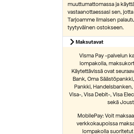
muuttumattomassa ja käytt
vastaanottaessasi sen, jotta
Tarjoamme ilmaisen palautu
tyytyväinen ostokseen.
Maksutavat
Visma Pay -palvelun ka
lompakolla, maksukortei
Käytettävissä ovat seura
Bank, Oma Säästöpankki, S
Pankki, Handelsbanken, 
Visa-, Visa Debit-, Visa El
sekä Jousto
MobilePay: Voit maksaa 
verkkokaupoissa maksam
lompakolla suoritetut