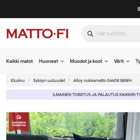
Products
search
Kaikki matot
Huoneet
Muodot ja koot
Värit
Ty
Etusivu
Syksyn uutuudet
Alloy nukkamatto 54406 B6WH
ILMAINEN TOIMITUS JA PALAUTUS KAIKKIIN T