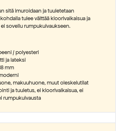
n sitä imuroidaan ja tuuletetaan
kohdalla tulee välttää kloorivalkaisua ja
o ei sovellu rumpukuivaukseen.
peeni / polyesteri
i ja lateksi
 18 mm
a moderni
ohuone, makuuhuone, muut oleskelutilat
nti ja tuuletus, ei kloorivalkaisua, ei
 ei rumpukuivausta