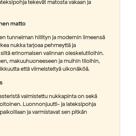
lateksipohja tekevät matosta vakaan ja
inen matto
isen tunnelman hillityn ja modernin ilmeensä
kea nukka tarjoaa pehmeyttä ja
iitä erinomaisen valinnan oleskelutiloihin.
een, makuuhuoneeseen ja muihin tiloihin,
ikkuutta että viimeisteltyä ulkonäköä.
s
esteristä valmistettu nukkapinta on sekä
oitoinen. Luonnonjuutti- ja lateksipohja
paikoillaan ja varmistavat sen pitkän