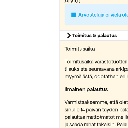
Arviot
Arvosteluja ei vielä ol
Toimitus & palautus
Toimitusaika
Toimitusaika varastotuottei
tilauksista seuraavana ark
myymälästä, odotathan erilli
Ilmainen palautus
Varmistaaksemme, että olet 
sinulle 14 päivän täyden pa
palauttaa matto/matot meill
ja saada rahat takaisin. Pa