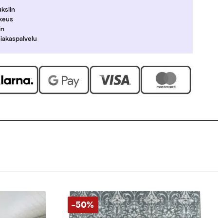
uksiin
ikeus
in
siakaspalvelu
-50%