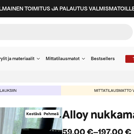
ILMAINEN TOIMITUS JA PALAUTUS VALMISMATOILLE
ylit ja materiaalit
Mittatilausmatot
Bestsellers
ILAUKSIIN
MITTATILAUSMATTO V
Alloy nukkam
Kestävä
Pehmeä
59,00
€
–
197,00
€