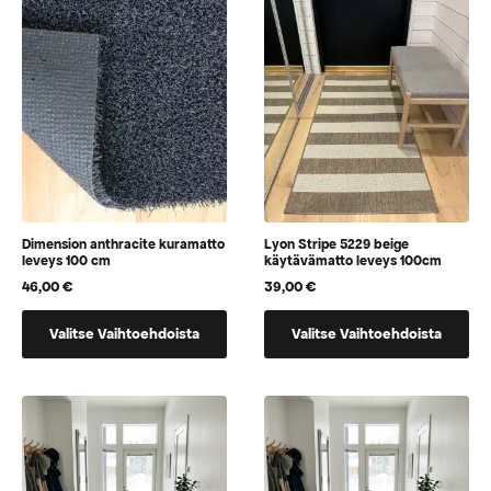
Dimension anthracite kuramatto
Lyon Stripe 5229 beige
leveys 100 cm
käytävämatto leveys 100cm
46,00
€
39,00
€
Tällä
Tällä
Valitse Vaihtoehdoista
Valitse Vaihtoehdoista
tuotteella
tuotteella
on
on
vaihtoehtoja,
vaihtoehtoja,
jotka
jotka
voidaan
voidaan
valita
valita