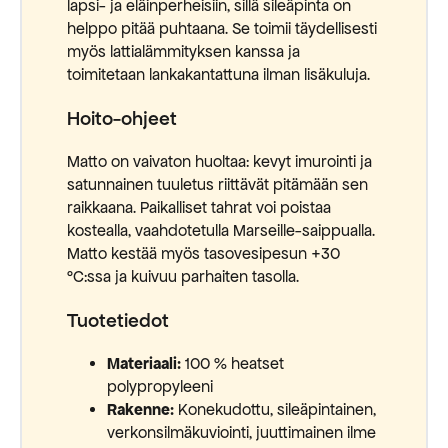
lapsi- ja eläinperheisiin, sillä sileäpinta on
helppo pitää puhtaana. Se toimii täydellisesti
myös lattialämmityksen kanssa ja
toimitetaan lankakantattuna ilman lisäkuluja.
Hoito-ohjeet
Matto on vaivaton huoltaa: kevyt imurointi ja
satunnainen tuuletus riittävät pitämään sen
raikkaana. Paikalliset tahrat voi poistaa
kostealla, vaahdotetulla Marseille-saippualla.
Matto kestää myös tasovesipesun +30
°C:ssa ja kuivuu parhaiten tasolla.
Tuotetiedot
Materiaali:
100 % heatset
polypropyleeni
Rakenne:
Konekudottu, sileäpintainen,
verkonsilmäkuviointi, juuttimainen ilme