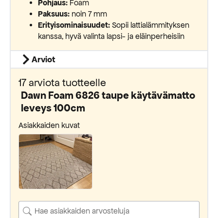
Pohjaus:
Foam
Paksuus:
noin 7 mm
Erityisominaisuudet:
Sopii lattialämmityksen
kanssa, hyvä valinta lapsi- ja eläinperheisiin
Arviot
17 arviota tuotteelle
Dawn Foam 6826 taupe käytävämatto
leveys 100cm
Asiakkaiden kuvat