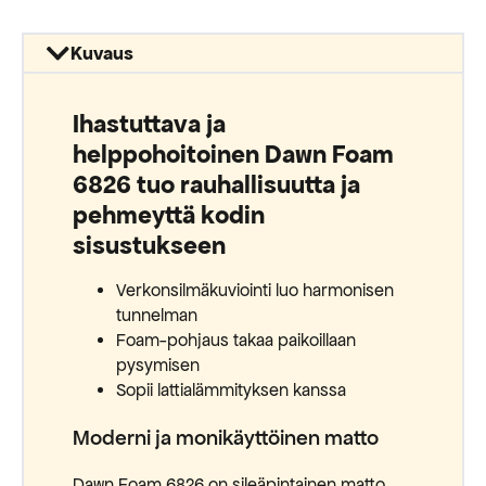
Kuvaus
Ihastuttava ja
helppohoitoinen Dawn Foam
6826 tuo rauhallisuutta ja
pehmeyttä kodin
sisustukseen
Verkonsilmäkuviointi luo harmonisen
tunnelman
Foam-pohjaus takaa paikoillaan
pysymisen
Sopii lattialämmityksen kanssa
Moderni ja monikäyttöinen matto
Dawn Foam 6826 on sileäpintainen matto,