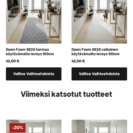
tuotteen
tuotteen
sivulla
sivulla
Dawn Foam 6826 harmaa
Dawn Foam 6826 valkoinen
käytävämatto leveys 100cm
käytävämatto leveys 100cm
42,00
€
42,00
€
Tällä
Tällä
Valitse Vaihtoehdoista
Valitse Vaihtoehdoista
tuotteella
tuotteella
on
on
vaihtoehtoja,
vaihtoehtoja,
Viimeksi katsotut tuotteet
jotka
jotka
voidaan
voidaan
valita
valita
tuotteen
tuotteen
sivulla
sivulla
-20%