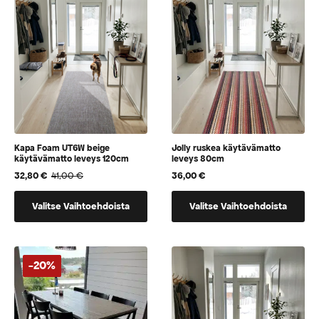
Kapa Foam UT6W beige
Jolly ruskea käytävämatto
käytävämatto leveys 120cm
leveys 80cm
32,80
€
41,00
€
36,00
€
Alkuperäinen
Nykyinen
hinta
hinta
Tällä
Tällä
oli:
on:
Valitse Vaihtoehdoista
Valitse Vaihtoehdoista
tuotteella
tuotteella
41,00 €.
32,80 €.
on
on
vaihtoehtoja,
vaihtoehtoja,
jotka
jotka
-20%
voidaan
voidaan
valita
valita
tuotteen
tuotteen