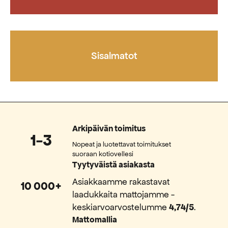
Sisalmatot
Arkipäivän toimitus
1-3
Nopeat ja luotettavat toimitukset
suoraan kotiovellesi
Tyytyväistä asiakasta
Asiakkaamme rakastavat
10 000+
laadukkaita mattojamme -
keskiarvoarvostelumme
4,74/5
.
Mattomallia