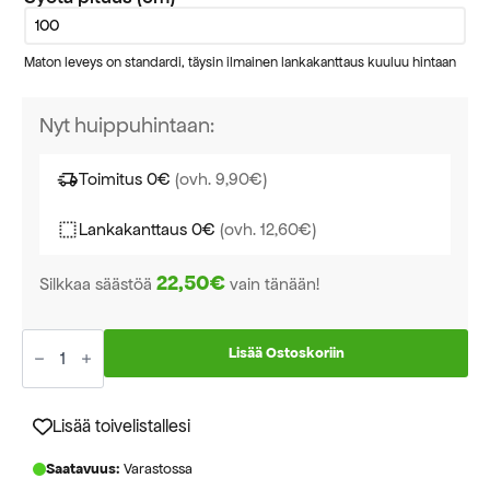
Maton leveys on standardi, täysin ilmainen lankakanttaus kuuluu hintaan
Nyt huippuhintaan:
Toimitus 0€
(ovh. 9,90€)
Lankakanttaus 0€
(ovh. 12,60€)
22,50€
Silkkaa säästöä
vain tänään!
Dawn
Foam
Lisää Ostoskoriin
6826
taupe
käytävämatto
leveys
Lisää toivelistallesi
100cm
määrä
Saatavuus:
Varastossa