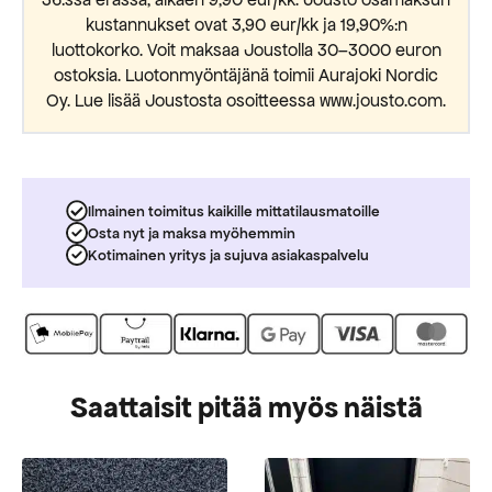
36:ssa erässä, alkaen 9,90 eur/kk. Jousto osamaksun
kustannukset ovat 3,90 eur/kk ja 19,90%:n
luottokorko. Voit maksaa Joustolla 30–3000 euron
ostoksia. Luotonmyöntäjänä toimii Aurajoki Nordic
Oy. Lue lisää Joustosta osoitteessa www.jousto.com.
Ilmainen toimitus kaikille mittatilausmatoille
Osta nyt ja maksa myöhemmin
Kotimainen yritys ja sujuva asiakaspalvelu
Saattaisit pitää myös näistä