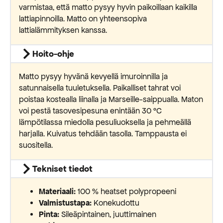
varmistaa, että matto pysyy hyvin paikoillaan kaikilla
lattiapinnoilla. Matto on yhteensopiva
lattialämmityksen kanssa.
Hoito-ohje
Matto pysyy hyvänä kevyellä imuroinnilla ja
satunnaisella tuuletuksella. Paikalliset tahrat voi
poistaa kostealla liinalla ja Marseille-saippualla. Maton
voi pestä tasovesipesuna enintään 30 °C
lämpötilassa miedolla pesuliuoksella ja pehmeällä
harjalla. Kuivatus tehdään tasolla. Tamppausta ei
suositella.
Tekniset tiedot
Materiaali:
100 % heatset polypropeeni
Valmistustapa:
Konekudottu
Pinta:
Sileäpintainen, juuttimainen