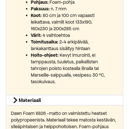
Pohjaus:
Foam-pohja
Paksuus:
n. 7 mm
Koot:
80 cm ja 100 cm vapaasti
leikattava, valmiit koot 133x190,
160x230 ja 200x285 cm
Värit:
4 vaihtoehtoa
Toimitusaika:
2-4 arkipäivää,
lankakanttaus sisältyy hintaan
Hoito-ohjeet:
Kevyt imurointi, ei
tamppausta, tuuletus, paikallisten
tahrojen poisto kostealla liinalla tai
Marseille-saippualla, vesipesu 30 °C,
tasokuivaus.
Materiaali
Dawn Foam 6826 -matto on valmistettu heatset
polypropeenista. Materiaali tekee matosta kestävän,
sileäpintaisen ja helppohoitoisen. Foam-pohjaus