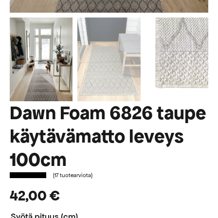
Dawn Foam 6826 taupe
käytävämatto leveys
100cm
(
17
tuotearviota)
42,00
€
Syötä pituus (cm)