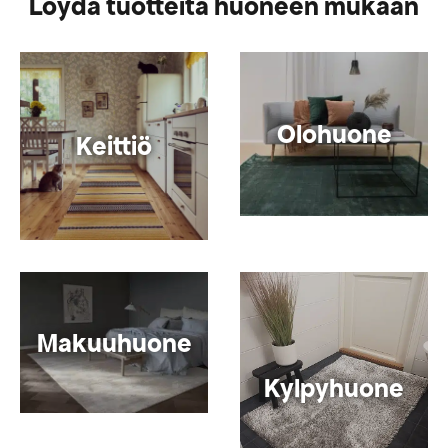
Löydä tuotteita huoneen mukaan
Olohuone
Keittiö
Makuuhuone
Kylpyhuone