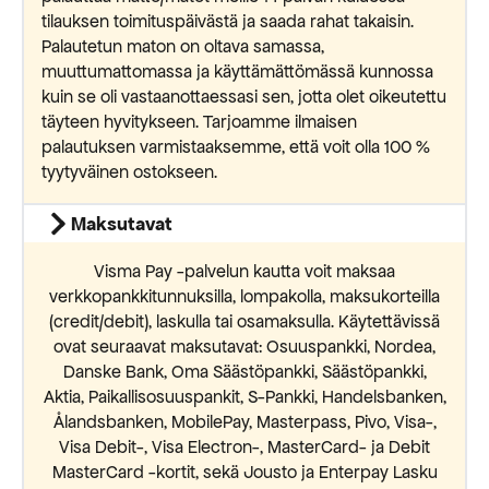
tilauksen toimituspäivästä ja saada rahat takaisin.
Palautetun maton on oltava samassa,
muuttumattomassa ja käyttämättömässä kunnossa
kuin se oli vastaanottaessasi sen, jotta olet oikeutettu
täyteen hyvitykseen. Tarjoamme ilmaisen
palautuksen varmistaaksemme, että voit olla 100 %
tyytyväinen ostokseen.
Maksutavat
Visma Pay -palvelun kautta voit maksaa
verkkopankkitunnuksilla, lompakolla, maksukorteilla
(credit/debit), laskulla tai osamaksulla. Käytettävissä
ovat seuraavat maksutavat: Osuuspankki, Nordea,
Danske Bank, Oma Säästöpankki, Säästöpankki,
Aktia, Paikallisosuuspankit, S-Pankki, Handelsbanken,
Ålandsbanken, MobilePay, Masterpass, Pivo, Visa-,
Visa Debit-, Visa Electron-, MasterCard- ja Debit
MasterCard -kortit, sekä Jousto ja Enterpay Lasku