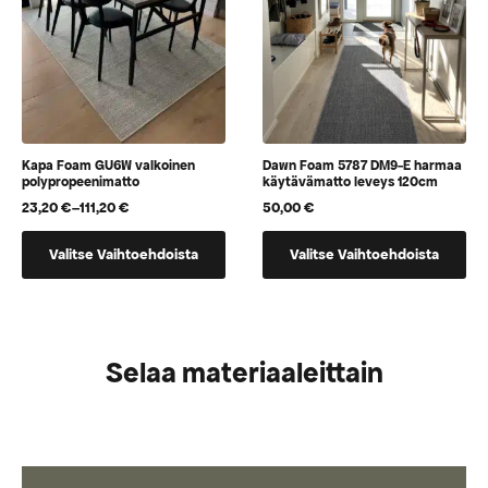
sivulla
sivulla
Kapa Foam GU6W valkoinen
Dawn Foam 5787 DM9-E harmaa
polypropeenimatto
käytävämatto leveys 120cm
23,20
€
–
111,20
€
50,00
€
Hintaluokka:
23,20 €
Tällä
Tällä
-
Valitse Vaihtoehdoista
Valitse Vaihtoehdoista
tuotteella
tuotteella
111,20 €
on
on
useampi
vaihtoehtoja,
muunnelma.
jotka
Selaa materiaaleittain
Voit
voidaan
tehdä
valita
valinnat
tuotteen
tuotteen
sivulla
sivulla.