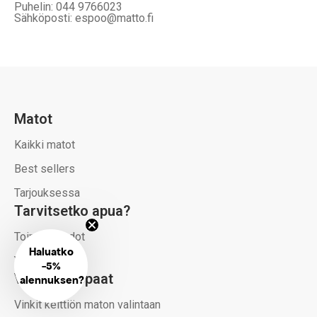
Puhelin: 044 9766023
Sähköposti: espoo@matto.fi
Matot
Kaikki matot
Best sellers
Tarjouksessa
Tarvitsetko apua?
Toimitusehdot
Haluatko
Yhteystiedot
-
5%
Vinkit ja oppaat
alennuksen?
Vinkit keittiön maton valintaan