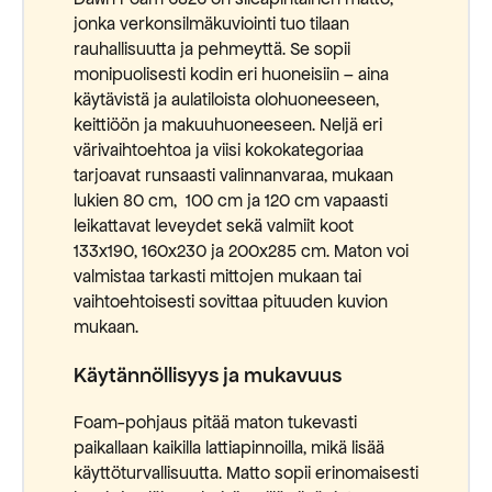
jonka verkonsilmäkuviointi tuo tilaan
rauhallisuutta ja pehmeyttä. Se sopii
monipuolisesti kodin eri huoneisiin – aina
käytävistä ja aulatiloista olohuoneeseen,
keittiöön ja makuuhuoneeseen. Neljä eri
värivaihtoehtoa ja viisi kokokategoriaa
tarjoavat runsaasti valinnanvaraa, mukaan
lukien 80 cm, 100 cm ja 120 cm vapaasti
leikattavat leveydet sekä valmiit koot
133x190, 160x230 ja 200x285 cm. Maton voi
valmistaa tarkasti mittojen mukaan tai
vaihtoehtoisesti sovittaa pituuden kuvion
mukaan.
Käytännöllisyys ja mukavuus
Foam-pohjaus pitää maton tukevasti
paikallaan kaikilla lattiapinnoilla, mikä lisää
käyttöturvallisuutta. Matto sopii erinomaisesti