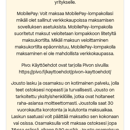
yritykselle.
MobilePay: Voit maksaa MobilePay-lompakollasi
mikäli olet sallinut verkkokaupoissa maksamisen
sovelluksen asetuksista. MobilePay-lompakolla
suoritetut maksut veloitetaan lompakkoon liitetyltä
maksukortilta. Mikäli maksun veloittaminen
maksukortilta epäonnistuu, MobilePay-lompakolla
maksaminen ei ole mahdollista verkkokaupassa.
Pivo: Käyttöehdot ovat tarjolla Pivon sivuilla:
https://pivo.fi/kayttoehdot/pivon-kayttoehdot/
Jousto lasku ja osamaksu on kotimainen palvelu, jolla
teet ostoksesi nopeasti ja turvallisesti. Jousto on
tarkoitettu yksityishenkilöille, jotka ovat hoitaneet
raha-asiansa moitteettomasti. Joustolla saat 30
vuorokautta korotonta ja kulutonta maksuaikaa.
Laskun saatuasi voit päättää maksatko sen kokonaan
vai osissa. Osamaksulla voit maksaa ostoksesi jopa