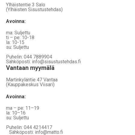
Ylhäistentie 3 Salo
(Ylhäisten Sisustustehdas)
Avoinna:
ma: Suljettu
ti – pe: 10-18
la: 10-15
su: Suljettu
Puhelin: 044 7889904
Sähköposti: info@sisustustehdas.fi
Vantaan myymälä
Martinkyläntie 47 Vantaa
(Kauppakeskus Viisari)
Avoinna
:
ma – pe: 11–19
la: 10–16
su: Suljettu
Puhelin: 044 4214417
Sähköposti: info@matto.fi