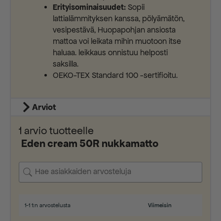
Erityisominaisuudet:
Sopii
lattialämmityksen kanssa, pölyämätön,
vesipestävä, Huopapohjan ansiosta
mattoa voi leikata mihin muotoon itse
haluaa. leikkaus onnistuu helposti
saksilla.
OEKO-TEX Standard 100 -sertifioitu.
Arviot
1 arvio tuotteelle
Eden cream 50R nukkamatto
1-1 1:n arvostelusta