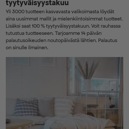
tyytyväisyystakuu
Yli 3000 tuotteen kasvavasta valikoimasta löydät
aina uusimmat mallit ja mielenkiintoisimmat tuotteet.
Lisäksi saat 100 % tyytyväisyystakuun. Voit rauhassa
tutustua tuotteeseen. Tarjoamme 14 päivän
palautusoikeuden noutopäivästä lähtien. Palautus
on sinulle ilmainen.