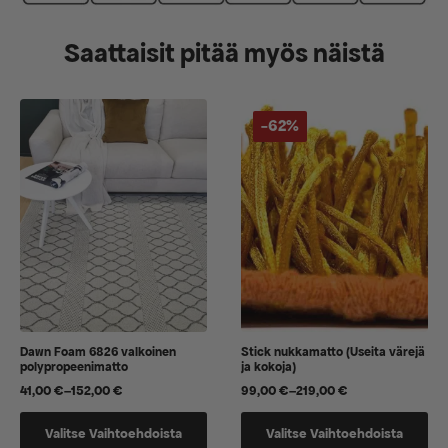
Saattaisit pitää myös näistä
-62%
Dawn Foam 6826 valkoinen
Stick nukkamatto (Useita värejä
polypropeenimatto
ja kokoja)
41,00
€
–
152,00
€
99,00
€
–
219,00
€
Hintaluokka:
Hintaluokka:
41,00 €
99,00 €
Tällä
Tällä
-
-
Valitse Vaihtoehdoista
Valitse Vaihtoehdoista
tuotteella
tuotteella
152,00 €
219,00 €