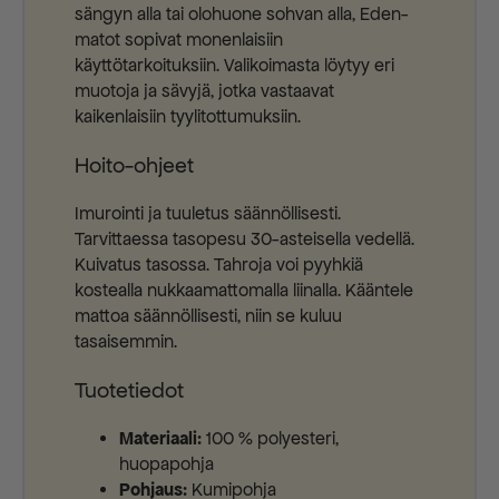
sängyn alla tai olohuone sohvan alla, Eden-
matot sopivat monenlaisiin
käyttötarkoituksiin. Valikoimasta löytyy eri
muotoja ja sävyjä, jotka vastaavat
kaikenlaisiin tyylitottumuksiin.
Hoito-ohjeet
Imurointi ja tuuletus säännöllisesti.
Tarvittaessa tasopesu 30-asteisella vedellä.
Kuivatus tasossa. Tahroja voi pyyhkiä
kostealla nukkaamattomalla liinalla. Kääntele
mattoa säännöllisesti, niin se kuluu
tasaisemmin.
Tuotetiedot
Materiaali:
100 % polyesteri,
huopapohja
Pohjaus:
Kumipohja