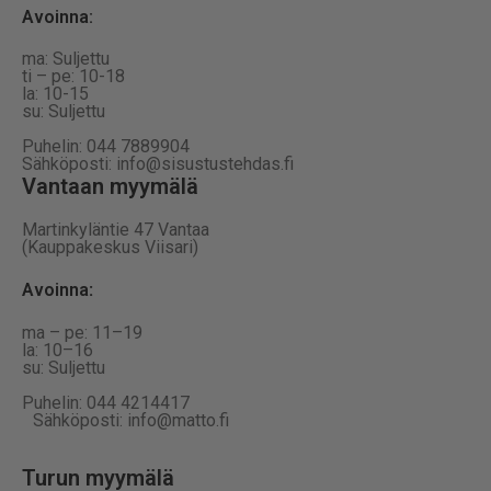
Avoinna:
ma: Suljettu
ti – pe: 10-18
la: 10-15
su: Suljettu
Puhelin: 044 7889904
Sähköposti: info@sisustustehdas.fi
Vantaan myymälä
Martinkyläntie 47 Vantaa
(Kauppakeskus Viisari)
Avoinna
:
ma – pe: 11–19
la: 10–16
su: Suljettu
Puhelin: 044 4214417
Sähköposti: info@matto.fi
Turun myymälä