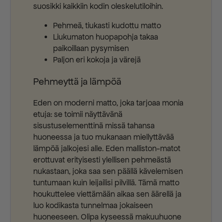
suosikki kaikkiin kodin oleskelutiloihin.
Pehmeä, tiukasti kudottu matto
Liukumaton huopapohja takaa
paikoillaan pysymisen
Paljon eri kokoja ja värejä
Pehmeyttä ja lämpöä
Eden on moderni matto, joka tarjoaa monia
etuja: se toimii näyttävänä
sisustuselementtinä missä tahansa
huoneessa ja tuo mukanaan miellyttävää
lämpöä jalkojesi alle. Eden malliston-matot
erottuvat erityisesti ylellisen pehmeästä
nukastaan, joka saa sen päällä kävelemisen
tuntumaan kuin leijailisi pilvillä. Tämä matto
houkuttelee viettämään aikaa sen äärellä ja
luo kodikasta tunnelmaa jokaiseen
huoneeseen. Olipa kyseessä makuuhuone