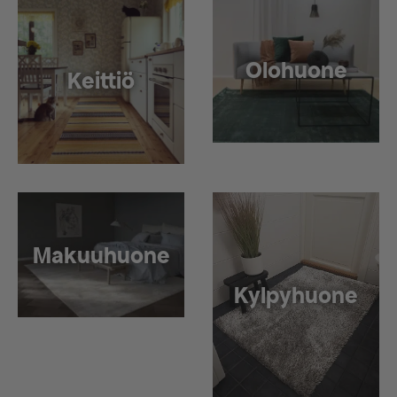
Olohuone
Keittiö
Makuuhuone
Kylpyhuone