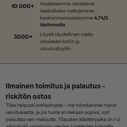
Asiakkaamme rakastavat
10 000+
laadukkaita mattojamme -
keskiarvoarvostelumme
4,74/5
.
Mattomallia
Löydä täydellinen matto
3000+
jokaiseen kotiin ja
sisustustyyliin.
Ilmainen toimitus ja palautus -
riskitön ostos
Tilaa helposti kotisohvalta – me toimitamme matot
veloituksetta, ja jos tuote ei olekaan sopiva, voit
palauttaa sen maksutta. ​​Tilausten käsittelyaika on 1-2
arkipäivää varastossa olevien tuotteiden kohdalla.