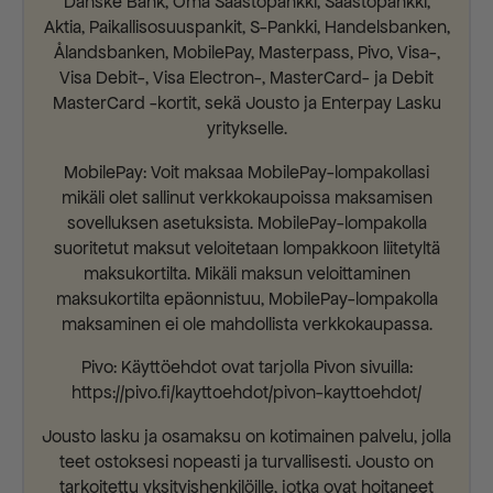
Danske Bank, Oma Säästöpankki, Säästöpankki,
Aktia, Paikallisosuuspankit, S-Pankki, Handelsbanken,
Ålandsbanken, MobilePay, Masterpass, Pivo, Visa-,
Visa Debit-, Visa Electron-, MasterCard- ja Debit
MasterCard -kortit, sekä Jousto ja Enterpay Lasku
yritykselle.
MobilePay: Voit maksaa MobilePay-lompakollasi
mikäli olet sallinut verkkokaupoissa maksamisen
sovelluksen asetuksista. MobilePay-lompakolla
suoritetut maksut veloitetaan lompakkoon liitetyltä
maksukortilta. Mikäli maksun veloittaminen
maksukortilta epäonnistuu, MobilePay-lompakolla
maksaminen ei ole mahdollista verkkokaupassa.
Pivo: Käyttöehdot ovat tarjolla Pivon sivuilla:
https://pivo.fi/kayttoehdot/pivon-kayttoehdot/
Jousto lasku ja osamaksu on kotimainen palvelu, jolla
teet ostoksesi nopeasti ja turvallisesti. Jousto on
tarkoitettu yksityishenkilöille, jotka ovat hoitaneet