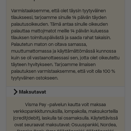
Varmistaaksemme, että olet täysin tyytyväinen
tilaukseesi, tarjoamme sinulle 14 päivän täyden
palautusoikeuden. Tämä antaa sinulle oikeuden
palauttaa matto/matot meille 14 päivän kuluessa
tilauksen toimituspäivästä ja saada rahat takaisin.
Palautetun maton on oltava samassa,
muuttumattomassa ja käyttämättömässä kunnossa
kuin se oli vastaanottaessasi sen, jotta olet oikeutettu
täyteen hyvitykseen. Tarjoamme ilmaisen
palautuksen varmistaaksemme, että voit olla 100 %
tyytyväinen ostokseen.
Maksutavat
Visma Pay -palvelun kautta voit maksaa
verkkopankkitunnuksilla, lompakolla, maksukorteilla
(credit/debit), laskulla tai osamaksulla. Käytettävissä
ovat seuraavat maksutavat: Osuuspankki, Nordea,