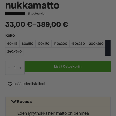
nukkamatto
(
1
tuotearvio)
33,00
€
–
389,00
€
Hintaluokka:
Koko
33,00 €
60x115
80x150
120x170
140x200
160x230
200x290
-
240x340
389,00 €
Eden
cream
Lisää Ostoskoriin
50R
nukkamatto
määrä
Lisää toivelistallesi
Kuvaus
Eden lyhytnukkainen matto on pehmeä