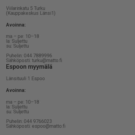
Viilarinkatu 5 Turku
(Kauppakeskus Länsi1)
Avoinna
:
ma – pe: 10–18
la: Suljettu
su: Suljettu
Puhelin: 044 7889996
Sähköposti: turku@matto.fi
Espoon myymälä
Länsituuli 1 Espoo
Avoinna
:
ma – pe: 10–18
la: Suljettu
su: Suljettu
Puhelin: 044 9766023
Sähköposti: espoo@matto.fi