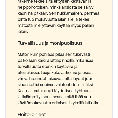
rakenne tekee siitä erityisen kestävän ja
helppohoitoisen, minkä ansiosta se säilyy
kauniina pitkään. Sen nukkamainen, pehmeä
pinta tuo mukavuutta jalan alle ja tekee
matosta miellyttävän käyttää myös paljain
jaloin.
Turvallisuus ja monipuolisuus
Maton kumipohjaus pitää sen tukevasti
paikoillaan kaikilla lattiapinnoilla, mikä lisää
turvallisuutta etenkin käytävillä ja
eteistiloissa. Laaja kokovalikoima ja useat
värivaihtoehdot takaavat, että löydät juuri
sinun kotiisi sopivan vaihtoehdon. Lisäksi
Kaarna-matto sopii täydellisesti yhteen
lattialämmityksen kanssa, mikä lisää sen
käyttömukavuutta erityisesti kylmillä lattioilla.
Hoito-ohjeet