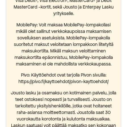
Visa Debit-, Visa Electron-, MasterCard- ja Debit
MasterCard -kortit, sekä Jousto ja Enterpay Lasku
yritykselle.
MobilePay: Voit maksaa MobilePay-lompakollasi
mikäli olet sallinut verkkokaupoissa maksamisen
sovelluksen asetuksista. MobilePay-lompakolla
suoritetut maksut veloitetaan lompakkoon liitetyltä
maksukortilta. Mikäli maksun veloittaminen
maksukortilta epäonnistuu, MobilePay-lompakolla
maksaminen ei ole mahdollista verkkokaupassa.
Pivo: Käyttöehdot ovat tarjolla Pivon sivuilla:
https://pivo.fi/kayttoehdot/pivon-kayttoehdot/
Jousto lasku ja osamaksu on kotimainen palvelu, jolla
teet ostoksesi nopeasti ja turvallisesti. Jousto on
tarkoitettu yksityishenkilöille, jotka ovat hoitaneet
raha-asiansa moitteettomasti. Joustolla saat 30
vuorokautta korotonta ja kulutonta maksuaikaa.
Laskun saatuasi voit päättää maksatko sen kokonaan