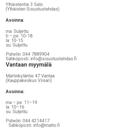
Ylhäistentie 3 Salo
(Ylhäisten Sisustustehdas)
Avoinna:
ma: Suljettu
ti – pe: 10-18
la: 10-15
su: Suljettu
Puhelin: 044 7889904
Sähköposti: info@sisustustehdas.fi
Vantaan myymälä
Martinkyläntie 47 Vantaa
(Kauppakeskus Viisari)
Avoinna
:
ma – pe: 11–19
la: 10–16
su: Suljettu
Puhelin: 044 4214417
Sähköposti: info@matto.fi