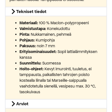
Tekniset tiedot
Materiaali:
100 % Maclon-polypropeeni
Valmistustapa:
Konekudottu
Pinta:
Nukkamainen, pehmeä
Pohjaus:
Kumipohja
Paksuus:
noin 7 mm
Erityisominaisuudet:
Sopii lattialämmityksen
kanssa
Suunnittelu:
Suomessa
Hoito-ohjeet:
Kevyt imurointi, tuuletus, ei
tamppausta, paikallisten tahrojen poisto
kostealla liinalla tai Marseille-saippualla
vaahdotetulla sienellä, vesipesu max. 30 °C,
tasokuivaus
Arviot