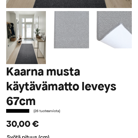
Kaarna musta
käytävämatto leveys
67cm
(
26
tuotearviota)
30,00
€
Syötä pituus (cm)