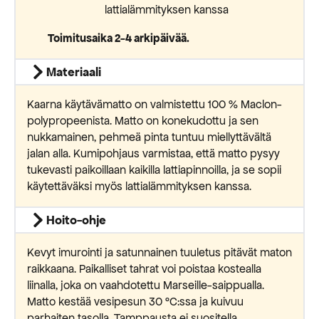
lattialämmityksen kanssa
Toimitusaika 2-4 arkipäivää.
Materiaali
Kaarna käytävämatto on valmistettu 100 % Maclon-
polypropeenista. Matto on konekudottu ja sen
nukkamainen, pehmeä pinta tuntuu miellyttävältä
jalan alla. Kumipohjaus varmistaa, että matto pysyy
tukevasti paikoillaan kaikilla lattiapinnoilla, ja se sopii
käytettäväksi myös lattialämmityksen kanssa.
Hoito-ohje
Kevyt imurointi ja satunnainen tuuletus pitävät maton
raikkaana. Paikalliset tahrat voi poistaa kostealla
liinalla, joka on vaahdotettu Marseille-saippualla.
Matto kestää vesipesun 30 °C:ssa ja kuivuu
parhaiten tasolla. Tamppausta ei suositella.