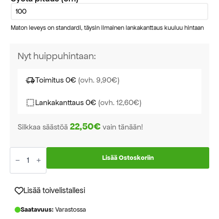
Maton leveys on standardi, täysin ilmainen lankakanttaus kuuluu hintaan
Nyt huippuhintaan:
Toimitus 0€
(ovh. 9,90€)
Lankakanttaus 0€
(ovh. 12,60€)
22,50€
Silkkaa säästöä
vain tänään!
Kaarna
musta
Lisää Ostoskoriin
käytävämatto
leveys
67cm
määrä
Lisää toivelistallesi
Saatavuus:
Varastossa