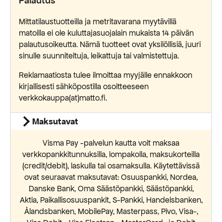
Palautus
Mittatilaustuotteilla ja metritavarana myytävillä
matoilla ei ole kuluttajasuojalain mukaista 14 päivän
palautusoikeutta. Nämä tuotteet ovat yksilöllisiä, juuri
sinulle suunniteltuja, leikattuja tai valmistettuja.
Reklamaatiosta tulee ilmoittaa myyjälle ennakkoon
kirjallisesti sähköpostilla osoitteeseen
verkkokauppa(at)matto.fi.
Maksutavat
Visma Pay -palvelun kautta voit maksaa
verkkopankkitunnuksilla, lompakolla, maksukorteilla
(credit/debit), laskulla tai osamaksulla. Käytettävissä
ovat seuraavat maksutavat: Osuuspankki, Nordea,
Danske Bank, Oma Säästöpankki, Säästöpankki,
Aktia, Paikallisosuuspankit, S-Pankki, Handelsbanken,
Ålandsbanken, MobilePay, Masterpass, Pivo, Visa-,