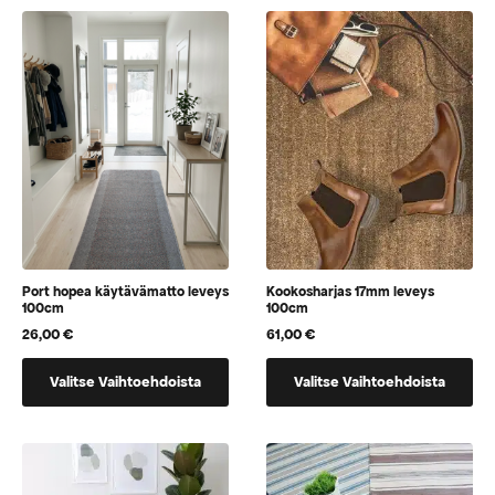
Port hopea käytävämatto leveys
Kookosharjas 17mm leveys
100cm
100cm
26,00
€
61,00
€
Tällä
Tällä
Valitse Vaihtoehdoista
Valitse Vaihtoehdoista
tuotteella
tuotteella
on
on
vaihtoehtoja,
vaihtoehtoja,
jotka
jotka