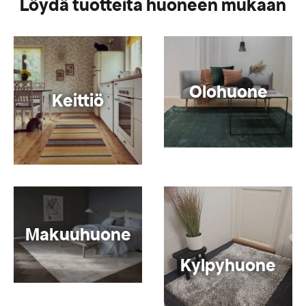
Löydä tuotteita huoneen mukaan
Olohuone
Keittiö
Makuuhuone
Kylpyhuone