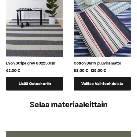
voidaan
voidaan
valita
valita
tuotteen
tuotteen
sivulla
sivulla
Lyon Stripe grey 80x250cm
Cotton Durry puuvillamatto
62,00
€
88,00
€
–
129,00
€
Hintaluokka:
88,00 €
Tällä
-
Lisää Ostoskoriin
Valitse Vaihtoehdoista
tuotteella
129,00 €
on
useampi
Selaa materiaaleittain
muunnelma.
Voit
tehdä
valinnat
tuotteen