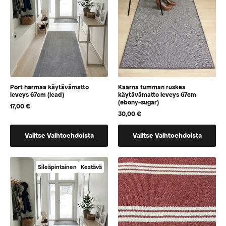
tuotteen
tuotteen
sivulla
sivulla
Port harmaa käytävämatto
Kaarna tumman ruskea
leveys 67cm (lead)
käytävämatto leveys 67cm
(ebony-sugar)
17,00
€
30,00
€
Tällä
Tällä
Valitse Vaihtoehdoista
Valitse Vaihtoehdoista
tuotteella
tuotteella
on
on
vaihtoehtoja,
vaihtoehtoja,
Sileäpintainen
Kestävä
jotka
jotka
voidaan
voidaan
valita
valita
tuotteen
tuotteen
sivulla
sivulla