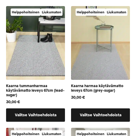
on
on
vaihtoehtoja,
vaihtoehtoja,
Helppohoitoinen
Liukumaton
Helppohoitoinen
Liukumaton
jotka
jotka
voidaan
voidaan
valita
valita
tuotteen
tuotteen
sivulla
sivulla
Kaarna tummanharmaa
Kaarna harmaa käytävämatto
käytävämatto leveys 67cm (lead-
leveys 67cm (grey-sugar)
sugar)
30,00
€
30,00
€
Tällä
Tällä
Valitse Vaihtoehdoista
Valitse Vaihtoehdoista
tuotteella
tuotteella
on
on
vaihtoehtoja,
vaihtoehtoja,
Helppohoitoinen
Liukumaton
Helppohoitoinen
Liukumaton