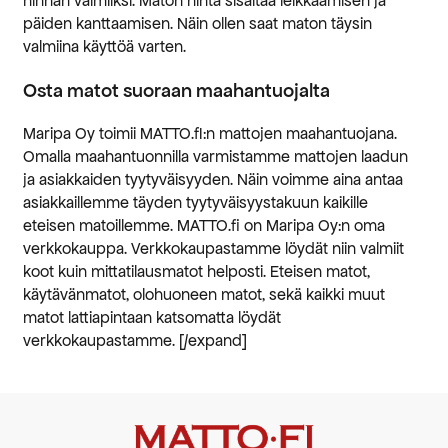
hinnan valmiiksi. Maton hinta sisältää leikkaamisen ja
päiden kanttaamisen. Näin ollen saat maton täysin
valmiina käyttöä varten.
Osta matot suoraan maahantuojalta
Maripa Oy toimii MATTO.fI:n mattojen maahantuojana.
Omalla maahantuonnilla varmistamme mattojen laadun
ja asiakkaiden tyytyväisyyden. Näin voimme aina antaa
asiakkaillemme täyden tyytyväisyystakuun kaikille
eteisen matoillemme. MATTO.fi on Maripa Oy:n oma
verkkokauppa. Verkkokaupastamme löydät niin valmiit
koot kuin mittatilausmatot helposti. Eteisen matot,
käytävänmatot, olohuoneen matot, sekä kaikki muut
matot lattiapintaan katsomatta löydät
verkkokaupastamme. [/expand]