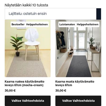
Suosituimmat
Näytetään kaikki 10 tulosta
ensin
Bestseller
Helppohoitoinen
Luistamaton
Helppohoitoinen
Kaarna ruskea käytävämatto
Kaarna musta käytävämatto
leveys 67cm (mocha-cream)
leveys 67cm
30,00
€
30,00
€
Tällä
Tällä
Valitse Vaihtoehdoista
Valitse Vaihtoehdoista
tuotteella
tuotteella