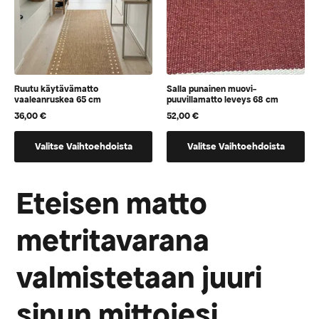
Ruutu käytävämatto
Salla punainen muovi-
vaaleanruskea 65 cm
puuvillamatto leveys 68 cm
36,00
€
52,00
€
Tällä
Tällä
Valitse Vaihtoehdoista
Valitse Vaihtoehdoista
tuotteella
tuotteella
on
on
vaihtoehtoja,
vaihtoehtoja,
Eteisen matto
jotka
jotka
voidaan
voidaan
metritavarana
valita
valita
tuotteen
tuotteen
valmistetaan juuri
sivulla
sivulla
sinun mittojesi