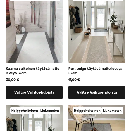
jotka
jotka
voidaan
voidaan
valita
valita
tuotteen
tuotteen
sivulla
sivulla
Kaarna valkoinen käytävämatto
Port beige käytävämatto leveys
leveys 67cm
67cm
30,00
€
17,00
€
Tällä
Tällä
Valitse Vaihtoehdoista
Valitse Vaihtoehdoista
tuotteella
tuotteella
on
on
vaihtoehtoja,
vaihtoehtoja,
Helppohoitoinen
Liukumaton
Helppohoitoinen
Liukumaton
jotka
jotka
voidaan
voidaan
valita
valita