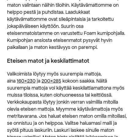
maton valintaan näihin tiloihin. Käytävämattomme on
helppo pestä ja puhdistaa. Laadukkaat
käytävämattomme ovat sileäpintaisia ja tarkoitettu
jokapäiväiseen käyttöön. Suurin osa
eteisenmatoistamme on varustettu Foam kumipohjalla.
Kumipohjan ansiosta eteisenmatot pysyvät hyvin
paikallaan ja maton kestävyys on parempi.
Eteisen matot ja keskilattimatot
Valikoimista löytyy myös suurempia mattoja,
aina
160×230
ja
200×285
kokoon saakka. Näitä
suurempia mattoja voi käyttää keskilattiamattona myös
muissa tiloissa, kuten olohuoneessa tai keittiössä.
Verkkokaupasta löytyy jonkin verran valmiilla mitoilla
olevia eteisen mattoja. Myymme käytävämattoja myös
metritavarana. Jos haluat eteisen maton omilla mitoillasi,
se onnistuu ja on helppoa. Valitse haluamasi malli ja
syötä pituus laskuriin. Laskuri laskee sinulle maton