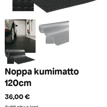
Noppa kumimatto
120cm
36,00
€
Syötä pituus (cm)