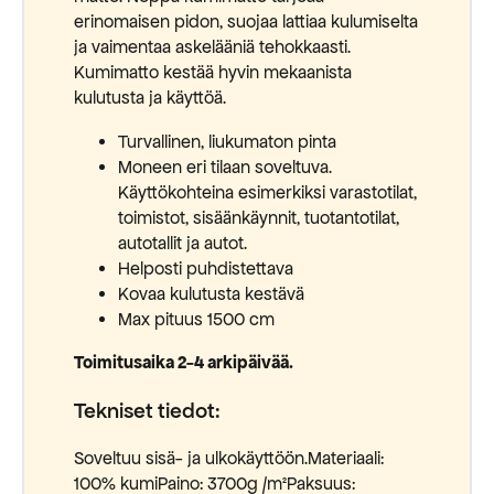
erinomaisen pidon, suojaa lattiaa kulumiselta
ja vaimentaa askelääniä tehokkaasti.
Kumimatto kestää hyvin mekaanista
kulutusta ja käyttöä.
Turvallinen, liukumaton pinta
Moneen eri tilaan soveltuva.
Käyttökohteina esimerkiksi varastotilat,
toimistot, sisäänkäynnit, tuotantotilat,
autotallit ja autot.
Helposti puhdistettava
Kovaa kulutusta kestävä
Max pituus 1500 cm
Toimitusaika 2-4 arkipäivää.
Tekniset tiedot:
Soveltuu sisä- ja ulkokäyttöön.Materiaali:
100% kumiPaino: 3700g /m²Paksuus: