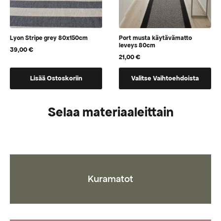
Lyon Stripe grey 80x150cm
Port musta käytävämatto
leveys 80cm
39,00
€
21,00
€
Tällä
Lisää Ostoskoriin
Valitse Vaihtoehdoista
tuotteella
on
vaihtoehtoja,
Selaa materiaaleittain
jotka
voidaan
valita
tuotteen
sivulla
Kuramatot