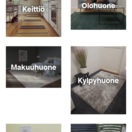
Olohuone
Keittiö
Makuuhuone
Kylpyhuone