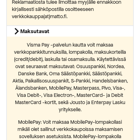
Reklamaatiosta tulee ilmoittaa myyjälle ennakkoon
kirjallisesti sähköpostilla osoitteeseen
verkkokauppa(at)matto.fi.
Maksutavat
Visma Pay -palvelun kautta voit maksaa
verkkopankkitunnuksilla, lompakolla, maksukorteilla
(credit/debit), laskulla tai osamaksulla. Käytettävissä
ovat seuraavat maksutavat: Osuuspankki, Nordea,
Danske Bank, Oma Säästöpankki, Säästöpankki,
Aktia, Paikallisosuuspankit, S-Pankki, Handelsbanken,
Ålandsbanken, MobilePay, Masterpass, Pivo, Visa-,
Visa Debit-, Visa Electron-, MasterCard- ja Debit
MasterCard -kortit, sekä Jousto ja Enterpay Lasku
yritykselle.
MobilePay: Voit maksaa MobilePay-lompakollasi
mikäli olet sallinut verkkokaupoissa maksamisen
sovelluksen asetuksista. MobilePay-lompakolla