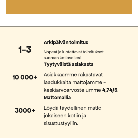
Arkipäivän toimitus
1-3
Nopeat ja luotettavat toimitukset
suoraan kotiovellesi
Tyytyväistä asiakasta
Asiakkaamme rakastavat
10 000+
laadukkaita mattojamme -
keskiarvoarvostelumme
4,74/5
.
Mattomallia
Löydä täydellinen matto
3000+
jokaiseen kotiin ja
sisustustyyliin.