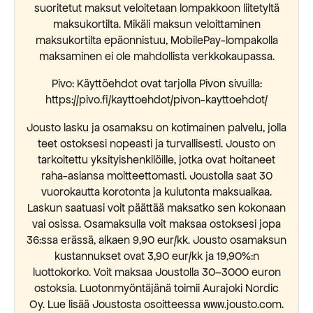
suoritetut maksut veloitetaan lompakkoon liitetyltä
maksukortilta. Mikäli maksun veloittaminen
maksukortilta epäonnistuu, MobilePay-lompakolla
maksaminen ei ole mahdollista verkkokaupassa.
Pivo: Käyttöehdot ovat tarjolla Pivon sivuilla:
https://pivo.fi/kayttoehdot/pivon-kayttoehdot/
Jousto lasku ja osamaksu on kotimainen palvelu, jolla
teet ostoksesi nopeasti ja turvallisesti. Jousto on
tarkoitettu yksityishenkilöille, jotka ovat hoitaneet
raha-asiansa moitteettomasti. Joustolla saat 30
vuorokautta korotonta ja kulutonta maksuaikaa.
Laskun saatuasi voit päättää maksatko sen kokonaan
vai osissa. Osamaksulla voit maksaa ostoksesi jopa
36:ssa erässä, alkaen 9,90 eur/kk. Jousto osamaksun
kustannukset ovat 3,90 eur/kk ja 19,90%:n
luottokorko. Voit maksaa Joustolla 30–3000 euron
ostoksia. Luotonmyöntäjänä toimii Aurajoki Nordic
Oy. Lue lisää Joustosta osoitteessa www.jousto.com.