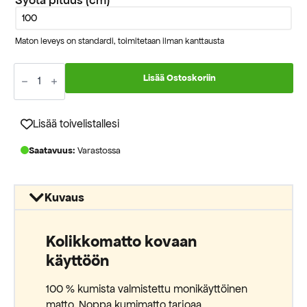
Maton leveys on standardi, toimitetaan ilman kanttausta
Noppa
kumimatto
Lisää Ostoskoriin
120cm
määrä
Lisää toivelistallesi
Saatavuus:
Varastossa
Kuvaus
Kolikkomatto kovaan
käyttöön
100 % kumista valmistettu monikäyttöinen
matto. Noppa kumimatto tarjoaa