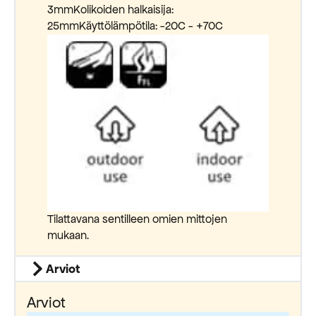
3mmKolikoiden halkaisija:
25mmKäyttölämpötila: -20C - +70C
Tilattavana sentilleen omien mittojen
mukaan.
Arviot
Arviot