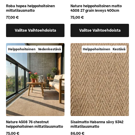
Roba hopea helppohoitoinen
Nature helppohoitoinen matto
mittatilausmatto
4508 27 grain leveys 400cm
77,00
€
75,00
€
Tällä
Tällä
Valitse Vaihtoehdoista
Valitse Vaihtoehdoista
tuotteella
tuotteella
on
on
vaihtoehtoja,
vaihtoehtoja,
Helppohoitoinen
Vedenkestävä
Helppohoitoinen
Kestävä
jotka
jotka
voidaan
voidaan
valita
valita
tuotteen
tuotteen
sivulla
sivulla
Nature 4508 76 chestnut
Sisalmatto Habanna sävy 9342
helppohoitoinen mittatilausmatto
mittatilausmatto
75,00
€
86,00
€