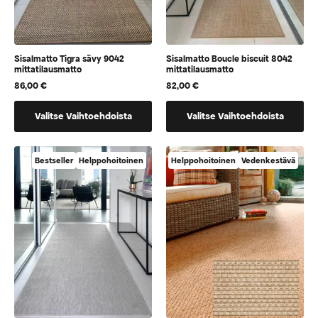
Sisalmatto Tigra sävy 9042
Sisalmatto Boucle biscuit 8042
mittatilausmatto
mittatilausmatto
86,00
€
82,00
€
Tällä
Tällä
Valitse Vaihtoehdoista
Valitse Vaihtoehdoista
tuotteella
tuotteella
on
on
vaihtoehtoja,
vaihtoehtoja,
Bestseller
Helppohoitoinen
Helppohoitoinen
Vedenkestävä
jotka
jotka
voidaan
voidaan
valita
valita
tuotteen
tuotteen
sivulla
sivulla