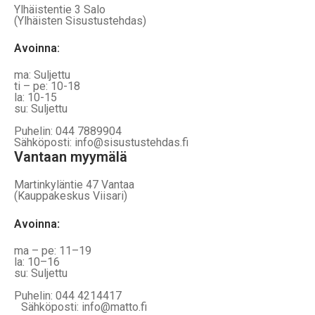
Ylhäistentie 3 Salo
(Ylhäisten Sisustustehdas)
Avoinna:
ma: Suljettu
ti – pe: 10-18
la: 10-15
su: Suljettu
Puhelin: 044 7889904
Sähköposti: info@sisustustehdas.fi
Vantaan myymälä
Martinkyläntie 47 Vantaa
(Kauppakeskus Viisari)
Avoinna
:
ma – pe: 11–19
la: 10–16
su: Suljettu
Puhelin: 044 4214417
Sähköposti: info@matto.fi