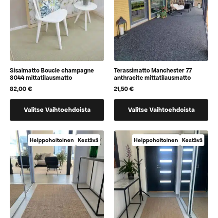
sivulla
sivulla
Sisalmatto Boucle champagne
Terassimatto Manchester 77
8044 mittatilausmatto
anthracite mittatilausmatto
82,00
€
21,50
€
Tällä
Tällä
Valitse Vaihtoehdoista
Valitse Vaihtoehdoista
tuotteella
tuotteella
on
on
vaihtoehtoja,
vaihtoehtoja,
Helppohoitoinen
Kestävä
Helppohoitoinen
Kestävä
jotka
jotka
voidaan
voidaan
valita
valita
tuotteen
tuotteen
sivulla
sivulla