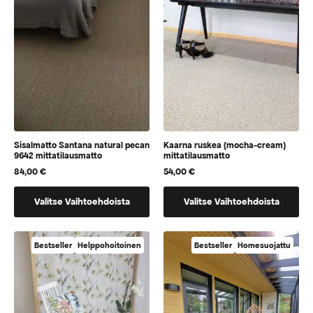
voidaan
voidaan
valita
valita
tuotteen
tuotteen
sivulla
sivulla
Sisalmatto Santana natural pecan
Kaarna ruskea (mocha-cream)
9642 mittatilausmatto
mittatilausmatto
84,00
€
54,00
€
Tällä
Tällä
Valitse Vaihtoehdoista
Valitse Vaihtoehdoista
tuotteella
tuotteella
on
on
vaihtoehtoja,
vaihtoehtoja,
Bestseller
Helppohoitoinen
Bestseller
Homesuojattu
jotka
jotka
voidaan
voidaan
valita
valita
tuotteen
tuotteen