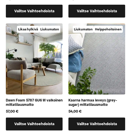
Tällä
Tällä
Valitse Vaihtoehdoista
Valitse Vaihtoehdoista
tuotteella
tuotteella
on
on
vaihtoehtoja,
vaihtoehtoja,
Likaa hylkivä
Liukumaton
Liukumaton
Helppohoitoinen
jotka
jotka
voidaan
voidaan
valita
valita
tuotteen
tuotteen
sivulla
sivulla
Dawn Foam 5787 GU6 W valkoinen
Kaarna harmaa leveys (grey-
mittatilausmatto
sugar) mittatilausmatto
57,00
€
54,00
€
Tällä
Tällä
Valitse Vaihtoehdoista
Valitse Vaihtoehdoista
tuotteella
tuotteella