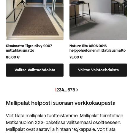
sivulla
sivulla
Sisalmatto Tigra sävy 9007
Nature liitu 4506 0016
mittatilausmatto
helppohoitoinen mittatilausmatto
86,00
€
75,00
€
Tällä
Tällä
Valitse Vaihtoehdoista
Valitse Vaihtoehdoista
tuotteella
tuotteella
on
on
vaihtoehtoja,
vaihtoehtoja,
1
2
3
4
…
6
7
8
→
jotka
jotka
voidaan
voidaan
Mallipalat helposti suoraan verkkokaupasta
valita
valita
tuotteen
tuotteen
Voit tilata mallipalan tuotteistamme. Mallipalat toimitetaan
sivulla
sivulla
Matkahuollon XXS-paketissa valitsemaasi osoitteeseen.
Mallipalat ovat saatavilla hintaan 1€/kappale. Voit tilata