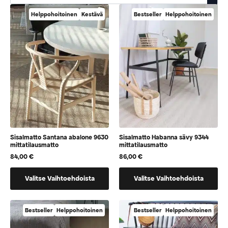
Helppohoitoinen
Kestävä
Bestseller
Helppohoitoinen
Sisalmatto Santana abalone 9630
Sisalmatto Habanna sävy 9344
mittatilausmatto
mittatilausmatto
84,00
€
86,00
€
Tällä
Tällä
Valitse Vaihtoehdoista
Valitse Vaihtoehdoista
tuotteella
tuotteella
on
on
vaihtoehtoja,
vaihtoehtoja,
Bestseller
Helppohoitoinen
Bestseller
Helppohoitoinen
jotka
jotka