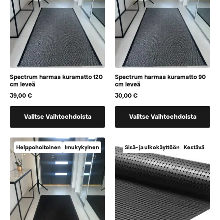
tuotteen
tuotteen
sivulla
sivulla
Spectrum harmaa kuramatto 120
Spectrum harmaa kuramatto 90
cm leveä
cm leveä
39,00
€
30,00
€
Tällä
Tällä
Valitse Vaihtoehdoista
Valitse Vaihtoehdoista
tuotteella
tuotteella
on
on
vaihtoehtoja,
vaihtoehtoja,
Helppohoitoinen
Imukykyinen
Sisä- ja ulkokäyttöön
Kestävä
jotka
jotka
voidaan
voidaan
valita
valita
tuotteen
tuotteen
sivulla
sivulla