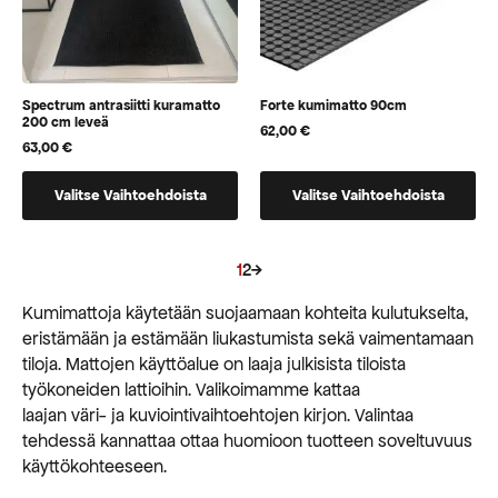
Spectrum antrasiitti kuramatto
Forte kumimatto 90cm
200 cm leveä
62,00
€
63,00
€
Tällä
Tällä
Valitse Vaihtoehdoista
Valitse Vaihtoehdoista
tuotteella
tuotteella
on
on
vaihtoehtoja,
vaihtoehtoja,
1
2
→
jotka
jotka
voidaan
voidaan
Kumimattoja käytetään suojaamaan kohteita kulutukselta,
valita
valita
eristämään ja estämään liukastumista sekä vaimentamaan
tuotteen
tuotteen
tiloja. Mattojen käyttöalue on laaja julkisista tiloista
sivulla
sivulla
työkoneiden lattioihin. Valikoimamme kattaa
laajan väri- ja kuviointivaihtoehtojen kirjon. Valintaa
tehdessä kannattaa ottaa huomioon tuotteen soveltuvuus
käyttökohteeseen.