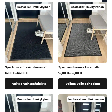
Bestseller
Imukykyinen
Bestseller
Imukykyinen
Spectrum antrasiitti kuramatto
Spectrum harmaa kuramatto
15,00
€
–
65,00
€
15,00
€
–
65,00
€
Hintaluokka:
Hintaluokka:
15,00 €
15,00 €
Tällä
Tällä
-
-
Valitse Vaihtoehdoista
Valitse Vaihtoehdoista
65,00 €
65,00 €
tuotteella
tuotteella
on
on
useampi
useampi
Bestseller
Imukykyinen
Imukykyinen
Liukumaton
muunnelma.
muunnelma.
Voit
Voit