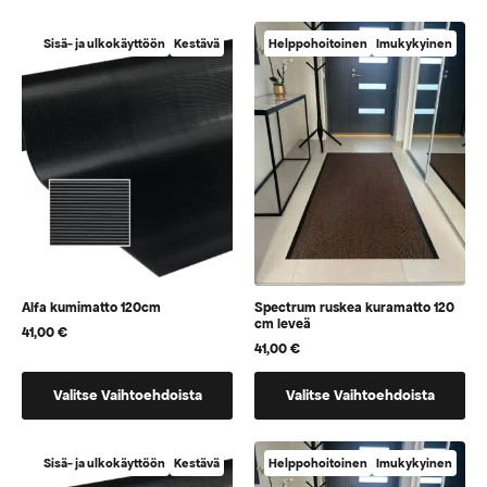
on
on
useampi
vaihtoehtoja,
Sisä- ja ulkokäyttöön
Kestävä
Helppohoitoinen
Imukykyinen
muunnelma.
jotka
Voit
voidaan
tehdä
valita
valinnat
tuotteen
tuotteen
sivulla
sivulla.
Alfa kumimatto 120cm
Spectrum ruskea kuramatto 120
cm leveä
41,00
€
41,00
€
Tällä
Tällä
Valitse Vaihtoehdoista
Valitse Vaihtoehdoista
tuotteella
tuotteella
on
on
vaihtoehtoja,
vaihtoehtoja,
Sisä- ja ulkokäyttöön
Kestävä
Helppohoitoinen
Imukykyinen
jotka
jotka