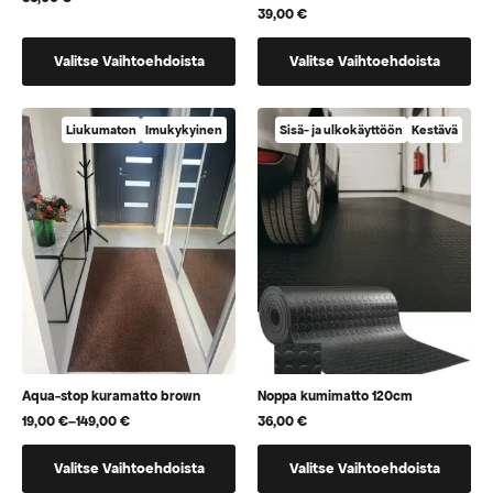
39,00
€
Tällä
Tällä
Valitse Vaihtoehdoista
Valitse Vaihtoehdoista
tuotteella
tuotteella
on
on
vaihtoehtoja,
vaihtoehtoja,
Liukumaton
Imukykyinen
Sisä- ja ulkokäyttöön
Kestävä
jotka
jotka
voidaan
voidaan
valita
valita
tuotteen
tuotteen
sivulla
sivulla
Aqua-stop kuramatto brown
Noppa kumimatto 120cm
19,00
€
–
149,00
€
36,00
€
Hintaluokka:
19,00 €
Tällä
Tällä
-
Valitse Vaihtoehdoista
Valitse Vaihtoehdoista
149,00 €
tuotteella
tuotteella