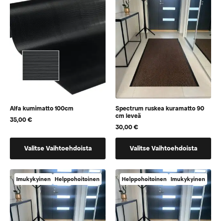
voidaan
voidaan
valita
valita
tuotteen
tuotteen
sivulla
sivulla
Hyödynnä
5% alennus
Ensimmäisestä tilauksestasi.
Alfa kumimatto 100cm
Spectrum ruskea kuramatto 90
cm leveä
35,00
€
30,00
€
Kyllä, haluan alennuksen
Tällä
Tällä
Valitse Vaihtoehdoista
Valitse Vaihtoehdoista
tuotteella
tuotteella
Uutiskirjeen tilaamalla sallit Maripa Oy:n lähettää sinulle viestejä, sekä vahvistat lukeneesi ja
on
on
hyväksyvän
tietosuojaselosteen.
vaihtoehtoja,
vaihtoehtoja,
Imukykyinen
Helppohoitoinen
Helppohoitoinen
Imukykyinen
jotka
jotka
voidaan
voidaan
valita
valita