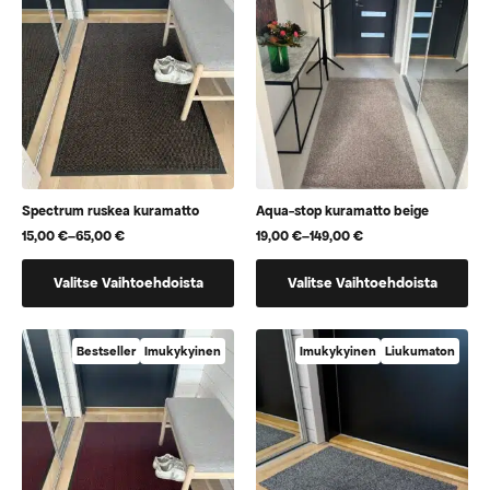
tehdä
tehdä
valinnat
valinnat
tuotteen
tuotteen
sivulla.
sivulla.
Spectrum ruskea kuramatto
Aqua-stop kuramatto beige
15,00
€
–
65,00
€
19,00
€
–
149,00
€
Hintaluokka:
Hintaluokka:
15,00 €
19,00 €
Tällä
Tällä
-
-
Valitse Vaihtoehdoista
Valitse Vaihtoehdoista
65,00 €
149,00 €
tuotteella
tuotteella
on
on
useampi
useampi
Bestseller
Imukykyinen
Imukykyinen
Liukumaton
muunnelma.
muunnelma.
Voit
Voit
tehdä
tehdä
valinnat
valinnat
tuotteen
tuotteen