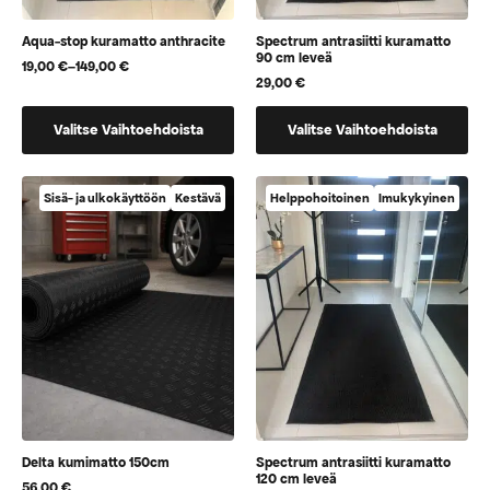
Aqua-stop kuramatto anthracite
Spectrum antrasiitti kuramatto
90 cm leveä
19,00
€
–
149,00
€
Hintaluokka:
29,00
€
19,00 €
-
Tällä
Tällä
149,00 €
Valitse Vaihtoehdoista
Valitse Vaihtoehdoista
tuotteella
tuotteella
on
on
useampi
vaihtoehtoja,
Sisä- ja ulkokäyttöön
Kestävä
Helppohoitoinen
Imukykyinen
muunnelma.
jotka
Voit
voidaan
tehdä
valita
valinnat
tuotteen
tuotteen
sivulla
sivulla.
Delta kumimatto 150cm
Spectrum antrasiitti kuramatto
120 cm leveä
56,00
€