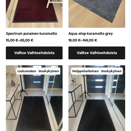
sivulla.
sivulla.
Spectrum punainen kuramatto
Aqua-stop kuramatto grey
15,00
€
–
65,00
€
19,00
€
–
149,00
€
Hintaluokka:
Hintaluokka:
15,00 €
19,00 €
Tällä
Tällä
-
-
Valitse Vaihtoehdoista
Valitse Vaihtoehdoista
65,00 €
149,00 €
tuotteella
tuotteella
on
on
useampi
useampi
Liukumaton
Imukykyinen
Helppohoitoinen
Imukykyinen
muunnelma.
muunnelma.
Voit
Voit
tehdä
tehdä
valinnat
valinnat
tuotteen
tuotteen
sivulla.
sivulla.