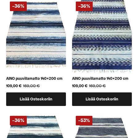
-36%
-36%
AINO puuvillamatto 140×200 cm
AINO puuvillamatto 140×200 cm
169,00
€
169,00
€
109,00
€
109,00
€
Alkuperäinen
Nykyinen
Alkuperäinen
Nykyinen
hinta
hinta
hinta
hinta
oli:
on:
oli:
on:
Lisää Ostoskoriin
Lisää Ostoskoriin
169,00 €.
109,00 €.
169,00 €.
109,00 €.
-36%
-53%