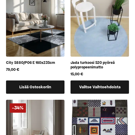
City 5880/P06 E 160x235cm
Jada turkoosi 520 pyöreä
polypropeenimatto
79,00
€
15,00
€
Tällä
Lisää Ostoskoriin
Valitse Vaihtoehdoista
tuotteella
on
useampi
-34%
muunnelma.
Voit
tehdä
valinnat