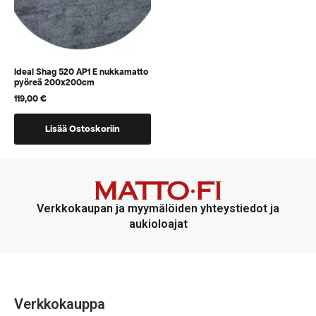
Ideal Shag 520 AP1 E nukkamatto
pyöreä 200x200cm
119,00
€
Lisää Ostoskoriin
Verkkokaupan ja myymälöiden yhteystiedot ja
aukioloajat
Verkkokauppa