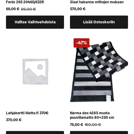
Fenix 295 20465/632R
Sisal habanna mittojen mukaan
99,00
€
570,00
€
69,00
€
Alkuperäinen
Nykyinen
hinta
hinta
Tällä
oli:
on:
Valitse Vaihtoehdoista
Lisää Ostoskoriin
99,00 €.
69,00 €.
tuotteella
on
useampi
-47%
muunnelma.
Voit
tehdä
valinnat
tuotteen
sivulla.
Lahjakortti Matto.fi 370€
Narma des 4285 musta
puuvillamatto 80×250 cm
370,00
€
150,00
€
79,00
€
Alkuperäinen
Nykyinen
hinta
hinta