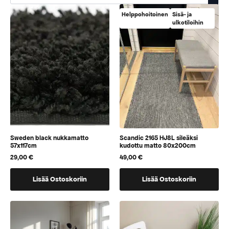
Helppohoitoinen
Sisä- ja
ulkotiloihin
Sweden black nukkamatto
Scandic 2165 HJ8L sileäksi
57x117cm
kudottu matto 80x200cm
29,00
€
49,00
€
Lisää Ostoskoriin
Lisää Ostoskoriin