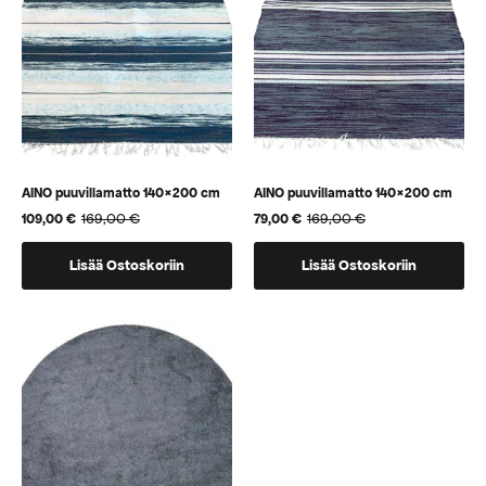
AINO puuvillamatto 140×200 cm
AINO puuvillamatto 140×200 cm
169,00
€
169,00
€
109,00
€
79,00
€
Alkuperäinen
Nykyinen
Alkuperäinen
Nykyinen
hinta
hinta
hinta
hinta
oli:
on:
oli:
on:
Lisää Ostoskoriin
Lisää Ostoskoriin
169,00 €.
109,00 €.
169,00 €.
79,00 €.