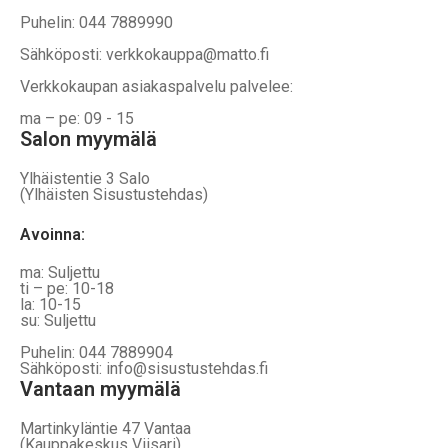
Puhelin: 044 7889990
Sähköposti: verkkokauppa@matto.fi
Verkkokaupan asiakaspalvelu palvelee:
ma – pe: 09 - 15
Salon myymälä
Ylhäistentie 3 Salo
(Ylhäisten Sisustustehdas)
Avoinna:
ma: Suljettu
ti – pe: 10-18
la: 10-15
su: Suljettu
Puhelin: 044 7889904
Sähköposti: info@sisustustehdas.fi
Vantaan myymälä
Martinkyläntie 47 Vantaa
(Kauppakeskus Viisari)