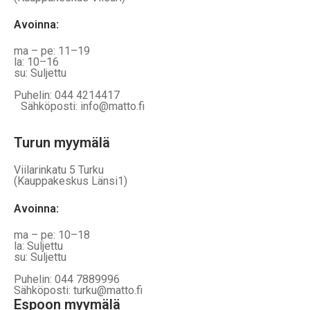
Avoinna
:
ma – pe: 11–19
la: 10–16
su: Suljettu
Puhelin: 044 4214417
Sähköposti: info@matto.fi
Turun myymälä
Viilarinkatu 5 Turku
(Kauppakeskus Länsi1)
Avoinna
:
ma – pe: 10–18
la: Suljettu
su: Suljettu
Puhelin: 044 7889996
Sähköposti: turku@matto.fi
Espoon myymälä